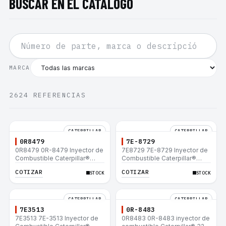
BUSCAR EN EL CATÁLOGO
MARCA
2624
REFERENCIAS
CATERPILLAR
CATERPILLAR
0R8479
7E-8729
0R8479 0R-8479 Inyector de
7E8729 7E-8729 Inyector de
Combustible Caterpillar®
Combustible Caterpillar®
E200B EL200B IT12B IT14F
E200B EL200B IT12B IT14F
COTIZAR
COTIZAR
STOCK
STOCK
IT14B 910E
IT14B 910E
CATERPILLAR
CATERPILLAR
7E3513
0R-8483
7E3513 7E-3513 Inyector de
0R8483 0R-8483 inyector de