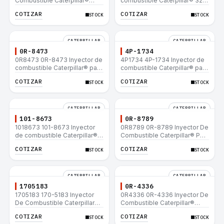
Combustible Caterpillar®
combustible Caterpillar® 320
E200B EL200B IT12B IT14F
L 320-A L 320-A N 320-A
COTIZAR
COTIZAR
STOCK
STOCK
IT14B 910E
320N 320-A S IT18F IT28F
RT100 RT80 953B 928F 918F
CATERPILLAR
CATERPILLAR
0R-8473
4P-1734
0R8473 0R-8473 Inyector de
4P1734 4P-1734 Inyector de
combustible Caterpillar® para
combustible Caterpillar® para
motor 3114 3116
motor 3114 3116
COTIZAR
COTIZAR
STOCK
STOCK
CATERPILLAR
CATERPILLAR
101-8673
0R-8789
1018673 101-8673 Inyector
0R8789 0R-8789 Inyector De
de combustible Caterpillar®
Combustible Caterpillar® PM-
para motor 3114 3116
465 3406B 3406C RM-350B
COTIZAR
COTIZAR
STOCK
STOCK
RM-350 SM-350
CATERPILLAR
CATERPILLAR
1705183
0R-4336
1705183 170-5183 Inyector
0R4336 0R-4336 Inyector De
De Combustible Caterpillar®
Combustible Caterpillar®
3304B 3306C 330B 160H 12G
3304B 3306C 330B 160H 12G
COTIZAR
COTIZAR
STOCK
STOCK
12H 140G 950B
12H 140G 950B