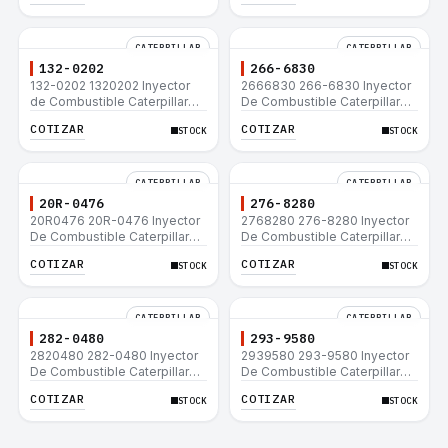
CATERPILLAR
CATERPILLAR
132-0202
266-6830
132-0202 1320202 Inyector
2666830 266-6830 Inyector
de Combustible Caterpillar®
De Combustible Caterpillar®
3508B 3512 3512B 3516B
C3.3 C4.4 3054C 416D 422E
COTIZAR
COTIZAR
STOCK
STOCK
3516C 854G 992G
CATERPILLAR
CATERPILLAR
20R-0476
276-8280
20R0476 20R-0476 Inyector
2768280 276-8280 Inyector
De Combustible Caterpillar®
De Combustible Caterpillar®
C3.3 C4.4 3054C 416D 422E
C4.4 C6.6 D6K 953D
COTIZAR
COTIZAR
STOCK
STOCK
CATERPILLAR
CATERPILLAR
282-0480
293-9580
2820480 282-0480 Inyector
2939580 293-9580 Inyector
De Combustible Caterpillar®
De Combustible Caterpillar®
C4.4 C6.6 D6K 953D
C4.4 C6.6 D6K 953D
COTIZAR
COTIZAR
STOCK
STOCK