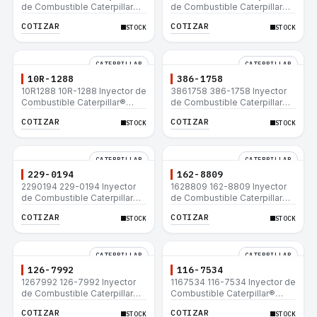
de Combustible Caterpillar®
de Combustible Caterpillar®
C15 C18 C27 C32 365C D8T
3508B 3512 3512B 3516B
COTIZAR
COTIZAR
STOCK
STOCK
980H
3516C 854G 992G
CATERPILLAR
CATERPILLAR
10R-1288
386-1758
10R1288 10R-1288 Inyector de
3861758 386-1758 Inyector
Combustible Caterpillar®
de Combustible Caterpillar®
3508B 3512 3512B 3516B
3508B 3512 3512B 3516B
COTIZAR
COTIZAR
STOCK
STOCK
3516C 854G 992G
3516C 854G 992G
CATERPILLAR
CATERPILLAR
229-0194
162-8809
2290194 229-0194 Inyector
1628809 162-8809 Inyector
de Combustible Caterpillar®
de Combustible Caterpillar®
3508B 3512 3512B 3516B
3508B 3512 3512B 3516B
COTIZAR
COTIZAR
STOCK
STOCK
3516C 854G 992G
3516C 854G 992G
CATERPILLAR
CATERPILLAR
126-7992
116-7534
1267992 126-7992 Inyector
1167534 116-7534 Inyector de
de Combustible Caterpillar®
Combustible Caterpillar®
3508B 3512 3512B 3516B
3508B 3512 3512B 3516B
COTIZAR
COTIZAR
STOCK
STOCK
3516C 854G 992G
3516C 854G 992G