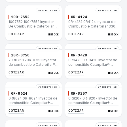
CATERPILLAR
CATERPILLAR
100-7552
0R-4124
1007552 100-7552 Inyector
0R-4124 0R4124 Inyector de
De Combustible Caterpillar®
Combustible Caterpillar 3306
3304B 3306C 330B 160H 12G
3306B 12H 140G 140H 12G
COTIZAR
COTIZAR
STOCK
STOCK
12H 140G 950B
160H D6R D6H D6R
CATERPILLAR
CATERPILLAR
20R-0758
0R-9420
20R0758 20R-0758 Inyector
0R9420 0R-9420 Inyector de
de combustible Caterpillar®
combustible Caterpillar®
3412E 3408E 775D D9R D10R
3412E 3408E 775D D9R D10R
COTIZAR
COTIZAR
STOCK
STOCK
657E 631E 988F II
657E 631E 988F II
CATERPILLAR
CATERPILLAR
0R-8624
0R-8207
0R8624 0R-8624 Inyector de
0R8207 0R-8207 Inyector de
combustible Caterpillar®
combustible Caterpillar®
3412E 3408E 775D D9R D10R
3412E 3408E 775D D9R D10R
COTIZAR
COTIZAR
STOCK
STOCK
657E 631E 988F II
657E 631E 988F II
CATERPILLAR
CATERPILLAR