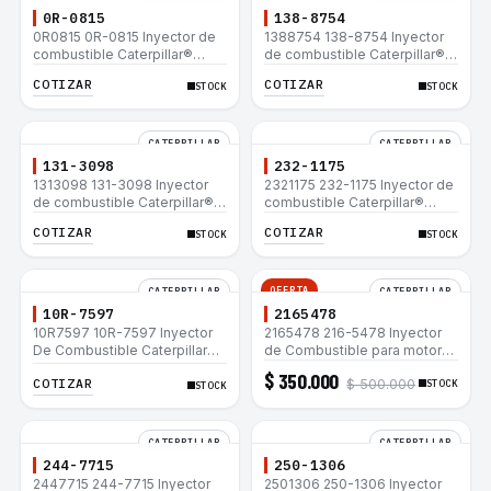
0R-0815
138-8754
0R0815 0R-0815 Inyector de
1388754 138-8754 Inyector
combustible Caterpillar®
de combustible Caterpillar®
3412E 3408E 775D D9R D10R
3412E 3408E 775D D9R D10R
COTIZAR
COTIZAR
STOCK
STOCK
657E 631E 988F II
657E 631E 988F II
CATERPILLAR
CATERPILLAR
131-3098
232-1175
1313098 131-3098 Inyector
2321175 232-1175 Inyector de
de combustible Caterpillar®
combustible Caterpillar®
3412E 3408E 775D D9R D10R
3412E 3408E 775D D9R D10R
COTIZAR
COTIZAR
STOCK
STOCK
657E 631E 988F II
657E 631E 988F II
OFERTA
CATERPILLAR
CATERPILLAR
10R-7597
2165478
10R7597 10R-7597 Inyector
2165478 216-5478 Inyector
De Combustible Caterpillar®
de Combustible para motor
3066 312C 320D 320D L
Caterpillar 3044C
$ 350.000
COTIZAR
$ 500.000
320C 320C L
minicargador 236B 246B
STOCK
STOCK
Bulldozer D3G D4G Cargador
907H 908H
CATERPILLAR
CATERPILLAR
244-7715
250-1306
2447715 244-7715 Inyector
2501306 250-1306 Inyector