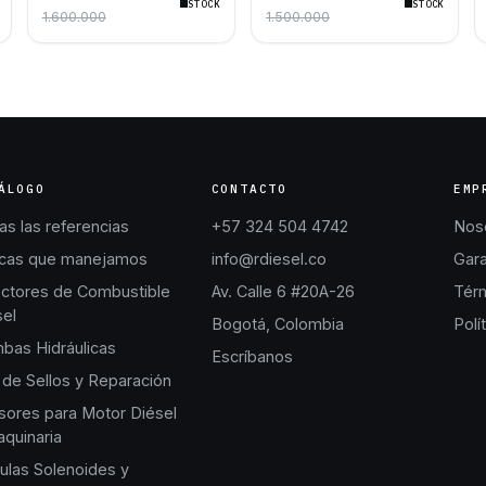
STOCK
STOCK
Cummins QSB4.5 QSB6.7
Bosch para Motores
1.600.000
1.500.000
Euro 4
Volkswagen 2.0 TDI CNEA
CSHA CKUB CKUC
ÁLOGO
CONTACTO
EMP
s las referencias
+57 324 504 4742
Nos
cas que manejamos
info@rdiesel.co
Gara
ectores de Combustible
Av. Calle 6 #20A-26
Térm
sel
Bogotá, Colombia
Polí
bas Hidráulicas
Escríbanos
 de Sellos y Reparación
sores para Motor Diésel
quinaria
ulas Solenoides y