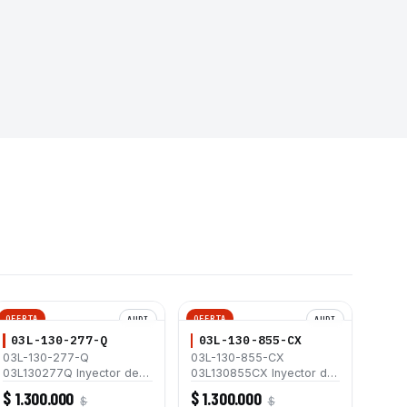
OFERTA
OFERTA
AUDI
AUDI
03L-130-277-Q
03L-130-855-CX
03L-130-277-Q
03L-130-855-CX
03L130277Q Inyector de
03L130855CX Inyector de
Combustible Diésel
Combustible Diésel
$ 1.300.000
$ 1.300.000
$
$
Common Rail CRI2-18
Common Rail CRI2-18