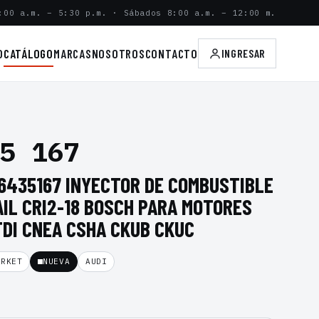
:00 a.m. – 5:30 p.m. · Sábados 8:00 a.m. – 12:00 m.
O
CATÁLOGO
MARCAS
NOSOTROS
CONTACTO
INGRESAR
5 167
86435167 INYECTOR DE COMBUSTIBLE
IL CRI2-18 BOSCH PARA MOTORES
TDI CNEA CSHA CKUB CKUC
ARKET
NUEVA
AUDI