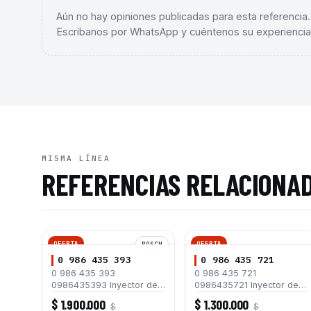
Aún no hay opiniones publicadas para esta referencia
Escríbanos por WhatsApp y cuéntenos su experiencia
MISMA LÍNEA
REFERENCIAS RELACIONA
OFERTA
OFERTA
BOSCH
0 986 435 393
0 986 435 721
0 986 435 393
0 986 435 721
0986435393 Inyector de
0986435721 Inyector de
Combustible Common Rail
Combustible Common Rail
$ 1.900.000
$ 1.300.000
$
$
CRI3-18 Bosch para
Bosch para Motor