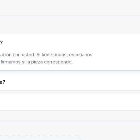
o?
cación con usted. Si tiene dudas, escríbanos
nfirmamos si la pieza corresponde.
ne?