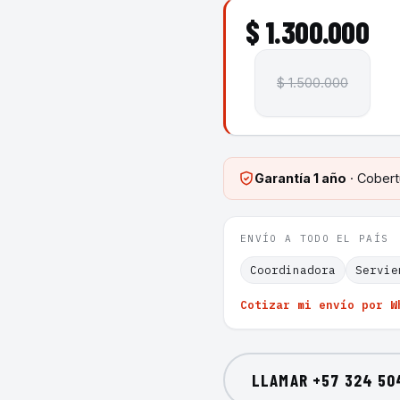
$ 1.300.000
$ 1.500.000
Garantía
1 año
· Cobert
ENVÍO A TODO EL PAÍS
Coordinadora
Servie
Cotizar mi envío por W
LLAMAR
+57 324 50