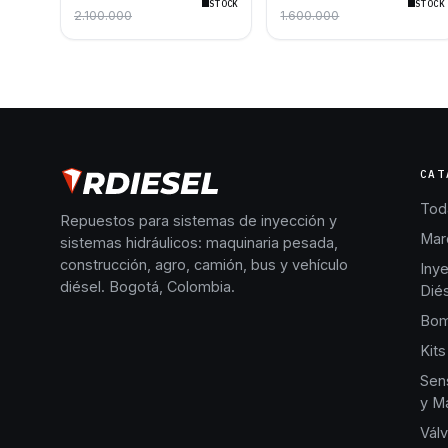
STOCK
STOCK
Motores Volvo D5244T10
Cummins QSB4.5 QSB6.7
2.100.000
1.600.000
D5244T15 Camionetas
Euro 4
S60 S80 XC60 XC70 V70
CAT
Toda
Repuestos para sistemas de inyección y
Mar
sistemas hidráulicos: maquinaria pesada,
construcción, agro, camión, bus y vehículo
Iny
diésel. Bogotá, Colombia.
Dié
Bom
Kits
Sen
y Ma
Válv