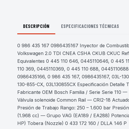
DESCRIPCIÓN
ESPECIFICACIONES TÉCNICAS
0 986 435 167 0986435167 Inyector de Combustib
Volkswagen 2.0 TDI CNEA CSHA CKUB CKUC Refer
Equivalentes 0 445 110 646, 0445110646, 0 445 1
110 369, 0445110369, 0 445 110 688, 0445110688
0986435166, 0 986 435 167, 0986435167, 03L-130
130-855-CX, 03L130855CX Especificación Detalle
Fabricante OEM Bosch Familia / Serie Serie 110 —
Válvula solenoide Common Rail — CRI2-18 Actuador
Presión de Trabajo Rango: 250 – 1.600 bar Presió
(1.968 cc) — Grupo VAG (EA189 / EA288) Potenci
HP) Tobera (Nozzle) 0 433 172 160 / DLLA 146 P