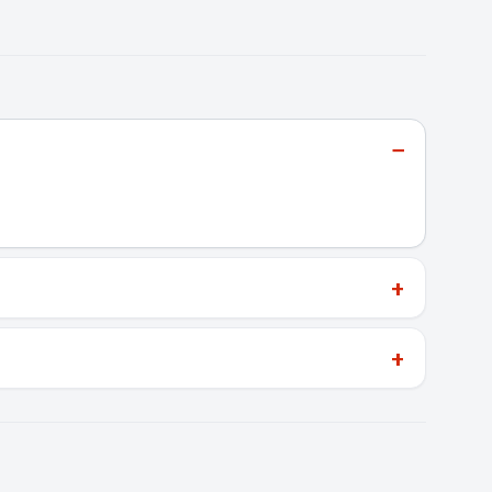
−
+
+