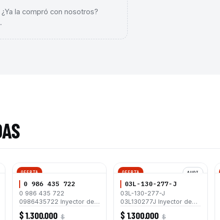
. ¿Ya la compró con nosotros?
.
DAS
OFERTA
OFERTA
AUDI
0 986 435 722
03L-130-277-J
0 986 435 722
03L-130-277-J
0986435722 Inyector de
03L130277J Inyector de
Combustible Common Rail
Combustible Diésel
$ 1.300.000
$ 1.300.000
$
$
Bosch para Motor
Common Rail CRI2-18