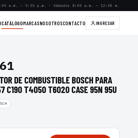
:00 a.m. – 5:30 p.m. · Sábados 8:00 a.m. – 12:00 m.
O
CATÁLOGO
MARCAS
NOSOTROS
CONTACTO
INGRESAR
61
CTOR DE COMBUSTIBLE BOSCH PARA
7 C190 T4050 T6020 CASE 95N 95U
SCH