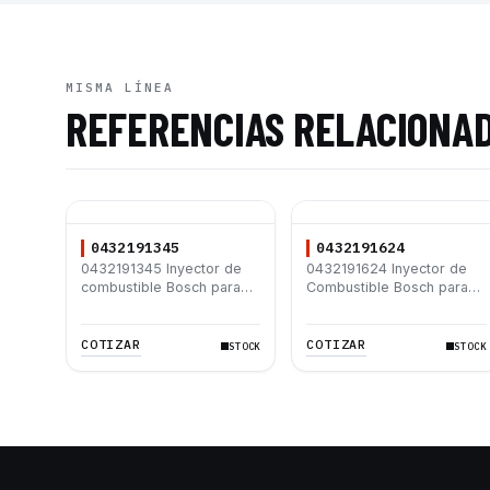
MISMA LÍNEA
REFERENCIAS RELACIONA
0432191345
0432191624
0432191345 Inyector de
0432191624 Inyector de
combustible Bosch para
Combustible Bosch para
Deutz BFM1013 Volvo D7D
Motor Deutz 1011 2011
EC290B EC240B
BF4M 1011F BF4M1011F
COTIZAR
COTIZAR
STOCK
STOCK