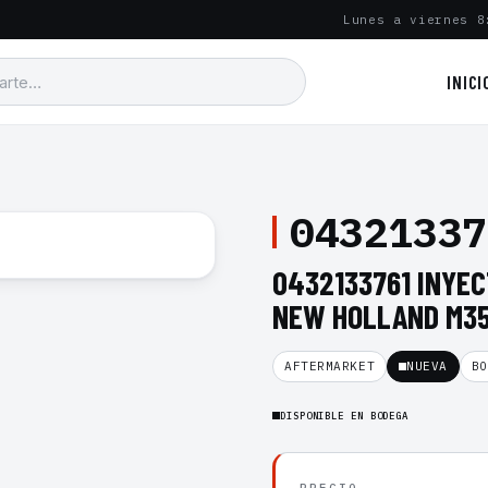
Lunes a viernes 8
INICI
04321337
0432133761 INYE
NEW HOLLAND M35
AFTERMARKET
NUEVA
BO
DISPONIBLE EN BODEGA