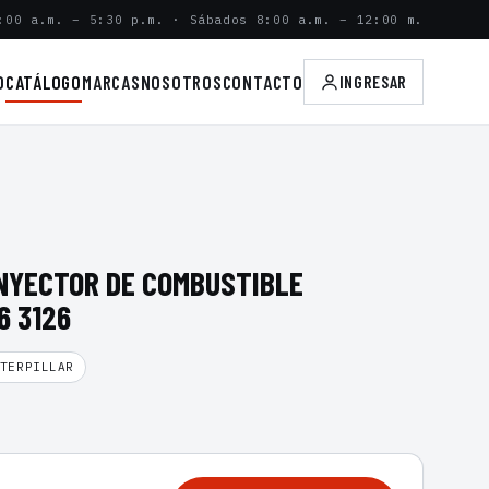
:00 a.m. – 5:30 p.m. · Sábados 8:00 a.m. – 12:00 m.
O
CATÁLOGO
MARCAS
NOSOTROS
CONTACTO
INGRESAR
 INYECTOR DE COMBUSTIBLE
6 3126
TERPILLAR