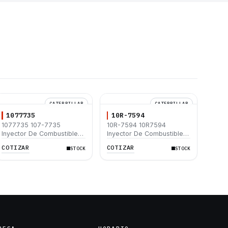
CATERPILLAR
CATERPILLAR
1077735
10R-7594
1077735 107-7735
10R-7594 10R7594
Inyector De Combustible
Inyector De Combustible
Caterpillar® 3116 3126
Caterpillar® 3046 315C
COTIZAR
COTIZAR
STOCK
STOCK
950G 962G 525B
277C 287C 246C 256C
262C