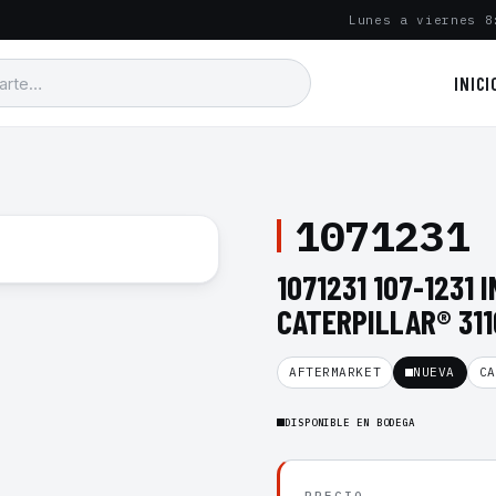
Lunes a viernes 8
INICI
1071231
1071231 107-1231
CATERPILLAR® 311
AFTERMARKET
NUEVA
CA
DISPONIBLE EN BODEGA