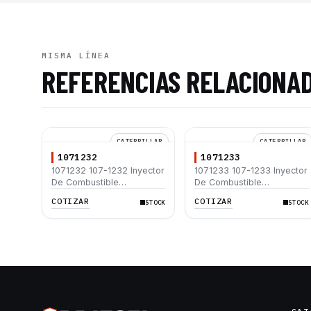
MISMA LÍNEA
REFERENCIAS RELACIONA
CATERPILLAR
CATERPILLAR
1071232
1071233
1071232 107-1232 Inyector
1071233 107-1233 Inyector
De Combustible
De Combustible
Caterpillar® 3116 3406B
Caterpillar® 3116
COTIZAR
COTIZAR
STOCK
STOCK