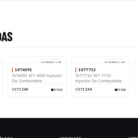
DAS
CATERPILLAR
CATERPILLAR
1074091
1077732
1074091 107-4091 Inyector
1077732 107-7732
De Combustible
Inyector De Combustible
Caterpillar® 3116
Caterpillar® 3114 3116
COTIZAR
COTIZAR
STOCK
STOCK
320B 120H D5M