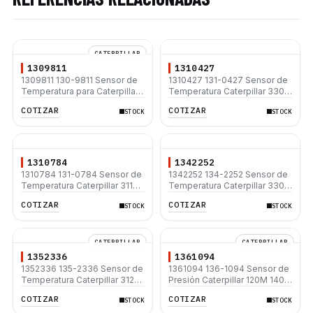
CATERPILLAR
1309811
1310427
1309811 130-9811 Sensor de
1310427 131-0427 Sensor de
Temperatura para Caterpillar
Temperatura Caterpillar 3304
3126 3508 C4.4 C7 C9
3306 C9 C15 336D L 330D L
COTIZAR
COTIZAR
STOCK
STOCK
D6N
1310784
1342252
1310784 131-0784 Sensor de
1342252 134-2252 Sensor de
Temperatura Caterpillar 3116
Temperatura Caterpillar 3304
D9N 816F 950F
3306 C9 C15 336D L 330D L
COTIZAR
COTIZAR
STOCK
STOCK
D6N
CATERPILLAR
CATERPILLAR
1352336
1361094
1352336 135-2336 Sensor de
1361094 136-1094 Sensor de
Temperatura Caterpillar 312B
Presión Caterpillar 120M 140M
315B 320B 320B L
D6K
COTIZAR
COTIZAR
STOCK
STOCK