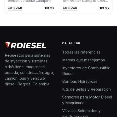
presión de aceite Caterpillar
GP-Position Caterpillar D6R
D6N D7R D5M D6M D5N
COTIZAR
COTIZAR
STOCK
STOCK
980H
CATÁLOGO
Todas las referencias
Repuestos para sistemas
Marcas que manejamos
de inyección y sistemas
hidráulicos: maquinaria
Inyectores de Combustible
pesada, construcción, agro,
Diésel
camión, bus y vehículo
Bombas Hidráulicas
diésel. Bogotá, Colombia.
Kits de Sellos y Reparación
Sensores para Motor Diésel
y Maquinaria
Válvulas Solenoides y
Electroválvulas