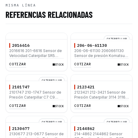
MISMA LÍNEA
REFERENCIAS RELACIONADAS
CATERPILLAR
2016616
206-06-61130
2016616 201-6616 Sensor de
206-06-61130 2060661130
Velocidad Caterpillar SR5
Sensor de presión Komatsu
120M C7 D8T
PC200-7 PC220LC-8 PC300-
COTIZAR
COTIZAR
STOCK
STOCK
8 WA380
CATERPILLAR
2101747
2123421
2101747 210-1747 Sensor de
2123421 212-3421 Sensor de
Presión Caterpillar C7 C9
Presión Caterpillar 3114 3116
3126E 330C 120K
3208 3304 3306 3408 3412
COTIZAR
COTIZAR
STOCK
STOCK
CATERPILLAR
CATERPILLAR
2130677
2144862
2130677 213-0677 Sensor de
214-4862 2144862 Sensor