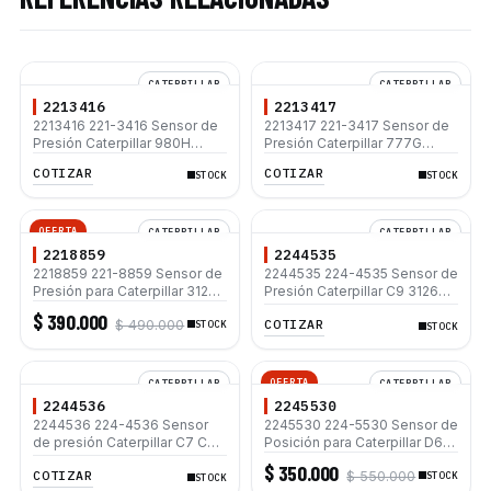
CATERPILLAR
CATERPILLAR
2213416
2213417
2213416 221-3416 Sensor de
2213417 221-3417 Sensor de
Presión Caterpillar 980H
Presión Caterpillar 777G
950H 962G 988G
785D 784C
COTIZAR
COTIZAR
STOCK
STOCK
OFERTA
CATERPILLAR
CATERPILLAR
2218859
2244535
2218859 221-8859 Sensor de
2244535 224-4535 Sensor de
Presión para Caterpillar 312C
Presión Caterpillar C9 3126B
320C 330C
3508 3512 D6N
$ 390.000
COTIZAR
$ 490.000
STOCK
STOCK
OFERTA
CATERPILLAR
CATERPILLAR
2244536
2245530
2244536 224-4536 Sensor
2245530 224-5530 Sensor de
de presión Caterpillar C7 C9
Posición para Caterpillar D6T
3126B 330C 330D 336D
D6R III D6K XL D7R II
$ 350.000
COTIZAR
$ 550.000
STOCK
STOCK