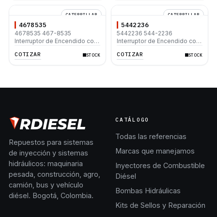
CATERPILLAR
CATERPILLAR
4678535
5442236
4678535 467-8535
5442236 544-2236
Interruptor de Encendido con
Interruptor de Encendido con
2 Llaves para Caterpillar 120M
2 Llaves para Caterpillar 120M
COTIZAR
COTIZAR
STOCK
STOCK
236B 416F2 420D 428F2
236B 416F2 420D 428F2
CATÁLOGO
Todas las referencias
Repuestos para sistemas
Marcas que manejamos
de inyección y sistemas
hidráulicos: maquinaria
Inyectores de Combustible
pesada, construcción, agro,
Diésel
camión, bus y vehículo
Bombas Hidráulicas
diésel. Bogotá, Colombia.
Kits de Sellos y Reparación