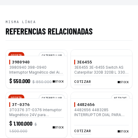
MISMA LÍNEA
REFERENCIAS RELACIONADAS
OFERTA
CATERPILLAR
3980940
3E6455
3980940 398-0940
3E6455 3E-6455 Switch AS
Interruptor Magnético del Aire
Caterpillar 320B 320B L 330B
Acondicionado 24V para
330B L 330C 330C L 3406C
$ 550.000
COTIZAR
$ 850.000
Caterpillar 312D 315D L 325D
STOCK
3412C 345B L
STOCK
330C 330D L 336D L
OFERTA
CATERPILLAR
HITACHI
3T-0376
4482656
3T0376 3T-0376 Interruptor
4482656 4483285
Magnético 24V para
INTERRUPTOR DIAL PARA
Caterpillar 312B 312C 320C
EXCAVADORA HITACHI ZX120
$ 1.100.000
$
325C 330B 330C 345B
ZX200-3 ZX330-3
STOCK
COTIZAR
1.500.000
STOCK