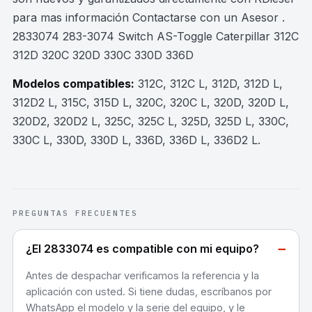
para mas información Contactarse con un Asesor .
2833074 283-3074 Switch AS-Toggle Caterpillar 312C
312D 320C 320D 330C 330D 336D
Modelos compatibles:
312C, 312C L, 312D, 312D L,
312D2 L, 315C, 315D L, 320C, 320C L, 320D, 320D L,
320D2, 320D2 L, 325C, 325C L, 325D, 325D L, 330C,
330C L, 330D, 330D L, 336D, 336D L, 336D2 L
.
PREGUNTAS FRECUENTES
−
¿El 2833074 es compatible con mi equipo?
Antes de despachar verificamos la referencia y la
aplicación con usted. Si tiene dudas, escríbanos por
WhatsApp el modelo y la serie del equipo, y le