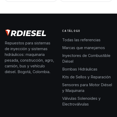
320D L 120M D6N
CATÁLOGO
Todas las referencias
Repuestos para sistemas
Marcas que manejamos
de inyección y sistemas
hidráulicos: maquinaria
Inyectores de Combustible
pesada, construcción, agro,
Diésel
camión, bus y vehículo
Bombas Hidráulicas
diésel. Bogotá, Colombia.
Kits de Sellos y Reparación
Sensores para Motor Diésel
y Maquinaria
Válvulas Solenoides y
Electroválvulas