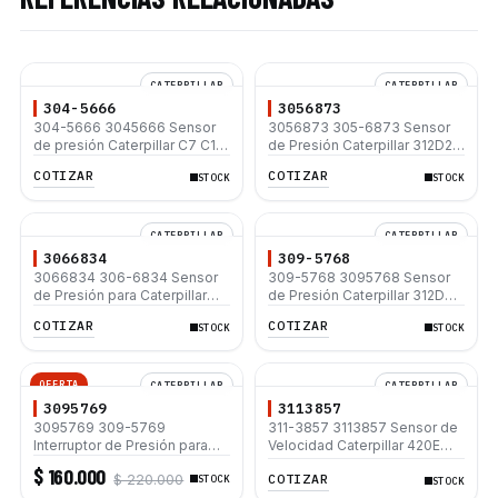
CATERPILLAR
CATERPILLAR
304-5666
3056873
304-5666 3045666 Sensor
3056873 305-6873 Sensor
de presión Caterpillar C7 C15
de Presión Caterpillar 312D2
C18 140M 120M 3406E 3412E
320D 330D2 336D2 C7 C9
COTIZAR
COTIZAR
STOCK
STOCK
3516C 3516 3456
CATERPILLAR
CATERPILLAR
3066834
309-5768
3066834 306-6834 Sensor
309-5768 3095768 Sensor
de Presión para Caterpillar
de Presión Caterpillar 312D
416F 420F 428F C4.4 C6.6
312C 312D L 312D2 L 315C
COTIZAR
COTIZAR
STOCK
STOCK
315D L
OFERTA
CATERPILLAR
CATERPILLAR
3095769
3113857
3095769 309-5769
311-3857 3113857 Sensor de
Interruptor de Presión para
Velocidad Caterpillar 420E
Caterpillar 312D 320C 320D
430E 450E C4.4 C6.6 C7.1
$ 160.000
COTIZAR
$ 220.000
330C 336D
STOCK
312D 312D L 315D L 320D
STOCK