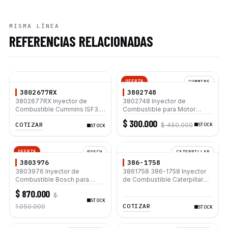
MISMA LÍNEA
REFERENCIAS RELACIONADAS
OFERTA
CUMMINS
3802677RX
3802748
3802677RX Inyector de
3802748 Inyector de
Combustible Cummins ISF3.8
Combustible para Motor
QSB6.7
Cummins 4B 4BT 4BTA 3.9 L
$ 300.000
COTIZAR
$ 450.000
6B 6BT 6BTA 5.9 L
STOCK
STOCK
OFERTA
BOSCH
CATERPILLAR
3803976
386-1758
3803976 Inyector de
3861758 386-1758 Inyector
Combustible Bosch para
de Combustible Caterpillar®
Volvo EC210 EC210B
3508B 3512 3512B 3516B
$ 870.000
$
TAD650VE TAD660VE
3516C 854G 992G
STOCK
COTIZAR
1.050.000
STOCK