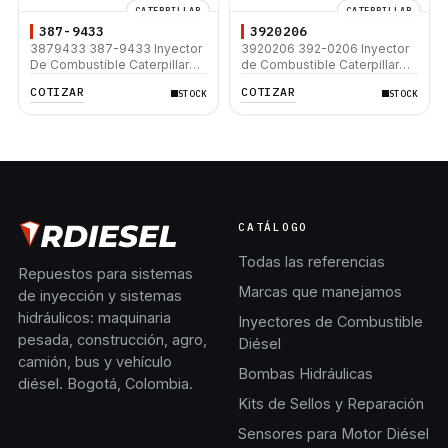
CATERPILLAR
CATERPILLAR
387-9433
3920206
3879433 387-9433 Inyector
3920206 392-0206 Inyector
De Combustible Caterpillar®
de Combustible Caterpillar®
C9 330D 330D L 336D L140M
3508B 3512 3512B 3516B
COTIZAR
COTIZAR
STOCK
STOCK
160M 637G M330D
3516C 854G 992G
CATÁLOGO
Todas las referencias
Repuestos para sistemas
Marcas que manejamos
de inyección y sistemas
hidráulicos: maquinaria
Inyectores de Combustible
pesada, construcción, agro,
Diésel
camión, bus y vehículo
Bombas Hidráulicas
diésel. Bogotá, Colombia.
Kits de Sellos y Reparación
Sensores para Motor Diésel