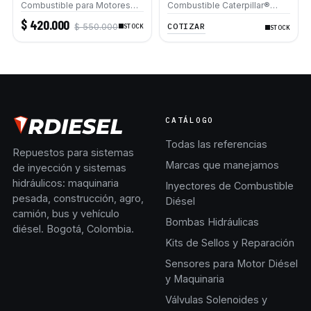
Combustible para Motores
Combustible Caterpillar®
Caterpillar 3208
3412 3406B 3408B D8L
$ 420.000
COTIZAR
$ 550.000
vibrocompactador CB-614
STOCK
STOCK
compactador neumático PS-
500
CATÁLOGO
Todas las referencias
Repuestos para sistemas
Marcas que manejamos
de inyección y sistemas
hidráulicos: maquinaria
Inyectores de Combustible
pesada, construcción, agro,
Diésel
camión, bus y vehículo
Bombas Hidráulicas
diésel. Bogotá, Colombia.
Kits de Sellos y Reparación
Sensores para Motor Diésel
y Maquinaria
Válvulas Solenoides y