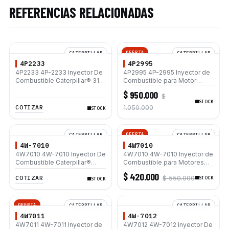
REFERENCIAS RELACIONADAS
OFERTA
CATERPILLAR
CATERPILLAR
4P2233
4P2995
4P2233 4P-2233 Inyector De
4P2995 4P-2995 Inyector de
Combustible Caterpillar® 3116
Combustible para Motor
3406B
Caterpillar 3116
$ 950.000
$
STOCK
COTIZAR
1.050.000
STOCK
OFERTA
CATERPILLAR
CATERPILLAR
4W-7010
4W7010
4W7010 4W-7010 Inyector De
4W7010 4W-7010 Inyector de
Combustible Caterpillar®
Combustible para Motores
3208 225 225B 613C CP-553
Caterpillar 3208 Excavadoras
$ 420.000
COTIZAR
$ 550.000
225B 225 225D 229 231D
STOCK
STOCK
OFERTA
CATERPILLAR
CATERPILLAR
4W7011
4W-7012
4W7011 4W-7011 Inyector de
4W7012 4W-7012 Inyector De