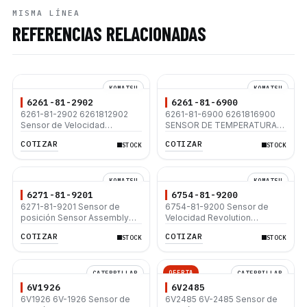
MISMA LÍNEA
REFERENCIAS RELACIONADAS
KOMATSU
KOMATSU
6261-81-2902
6261-81-6900
6261-81-2902 6261812902
6261-81-6900 6261816900
Sensor de Velocidad
SENSOR DE TEMPERATURA
Komatsu PC350LC-8 WA430-
KOMATSU PC200-5 PC200-6
COTIZAR
COTIZAR
STOCK
STOCK
6 WA500-7
PC220-6 PC200-8
KOMATSU
KOMATSU
6271-81-9201
6754-81-9200
6271-81-9201 Sensor de
6754-81-9200 Sensor de
posición Sensor Assembly
Velocidad Revolution
Position Komatsu PC220LC-8
Komatsu - Revolution Speed
COTIZAR
COTIZAR
STOCK
STOCK
PC220LL-8 PC240LC-10
Sensor PC130-8 PC200-8
PC290LC-10 PC360LC-10
PC210-8 PC220-8 PC240-8
390LC- 10 PC390LL-10
OFERTA
CATERPILLAR
CATERPILLAR
6V1926
6V2485
6V1926 6V-1926 Sensor de
6V2485 6V-2485 Sensor de