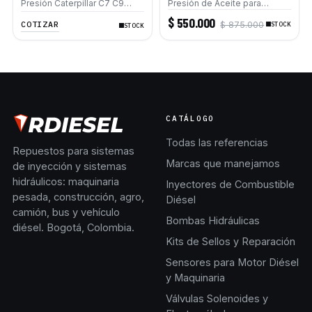
Presión Caterpillar C7 C9
Presión de Aceite para
325D 330D 336D 120K
Motores Caterpillar 3116 3126
$ 550.000
COTIZAR
$ 875.000
3408E 3412E
STOCK
STOCK
Motoniveladoras 12H 120H
14H 140H 160H
CATÁLOGO
Todas las referencias
Repuestos para sistemas
Marcas que manejamos
de inyección y sistemas
hidráulicos: maquinaria
Inyectores de Combustible
pesada, construcción, agro,
Diésel
camión, bus y vehículo
Bombas Hidráulicas
diésel. Bogotá, Colombia.
Kits de Sellos y Reparación
Sensores para Motor Diésel
y Maquinaria
Válvulas Solenoides y