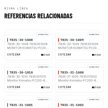
MISMA LÍNEA
REFERENCIAS RELACIONADAS
KOMATSU
KOMATSU
7835-30-1008
7835-30-1009
7835-30-1008 7835301008
7835-30-1009 7835301009
MONITOR KOMATSU PC200-
MONITOR KOMATSU PC200-
8 PC200LC-8 PC220-8
8 PC200LC-8 PC220-8
COTIZAR
COTIZAR
STOCK
STOCK
PC220LC-8
PC220LC-8
KOMATSU
KOMATSU
7835-30-1010
7835-31-1000
7835-30-1010 7835301010
7835-31-1000 7835311000
Monitor Komatsu PC200-8
Monitor Komatsu PC200-8
PC200LC-8 PC220-8
PC200LC-8 PC220-8
COTIZAR
COTIZAR
STOCK
STOCK
PC220LC-8
PC220LC-8
KOMATSU
KOMATSU
7835-31-1001
7835-31-1003