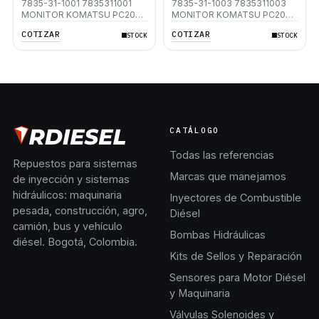
7835-31-1001 7835311001
7835-31-1003 7835311003
MONITOR KOMATSU PC200-
MONITOR KOMATSU PC200-
8 PC200LC-8 PC220-8
8 PC200LC-8 PC220-8
COTIZAR
COTIZAR
STOCK
STOCK
PC220LC-8
PC220LC-8
CATÁLOGO
Todas las referencias
Repuestos para sistemas
Marcas que manejamos
de inyección y sistemas
hidráulicos: maquinaria
Inyectores de Combustible
pesada, construcción, agro,
Diésel
camión, bus y vehículo
Bombas Hidráulicas
diésel. Bogotá, Colombia.
Kits de Sellos y Reparación
Sensores para Motor Diésel
y Maquinaria
Válvulas Solenoides y