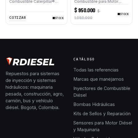
Combustible Caterpillar®
Combustible para Motor
E200B EL200B IT12B IT14F
Caterpillar 3116
$ 950.000
$
IT14B 910E
STOCK
COTIZAR
1.050.000
STOCK
CATÁLOGO
Todas las referencias
Repuestos para sistemas
Marcas que manejamos
de inyección y sistemas
hidráulicos: maquinaria
Inyectores de Combustible
pesada, construcción, agro,
Diésel
camión, bus y vehículo
Bombas Hidráulicas
diésel. Bogotá, Colombia.
Kits de Sellos y Reparación
Sensores para Motor Diésel
y Maquinaria