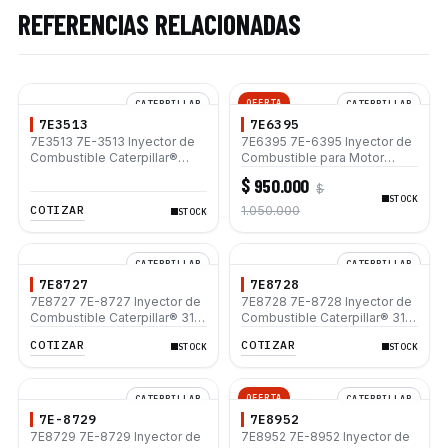
REFERENCIAS RELACIONADAS
OFERTA
CATERPILLAR
CATERPILLAR
7E3513
7E6395
7E3513 7E-3513 Inyector de
7E6395 7E-6395 Inyector de
Combustible Caterpillar®
Combustible para Motor
E200B EL200B IT12B IT14F
Caterpillar 3116
$ 950.000
$
IT14B 910E
STOCK
COTIZAR
1.050.000
STOCK
CATERPILLAR
CATERPILLAR
7E8727
7E8728
7E8727 7E-8727 Inyector de
7E8728 7E-8728 Inyector de
Combustible Caterpillar® 3114
Combustible Caterpillar® 3114
3116 213B 214B E110B E120B
3116
COTIZAR
COTIZAR
STOCK
STOCK
E200B E240B E240C CB-434
CS-531 CP-563
OFERTA
CATERPILLAR
CATERPILLAR
7E-8729
7E8952
7E8729 7E-8729 Inyector de
7E8952 7E-8952 Inyector de