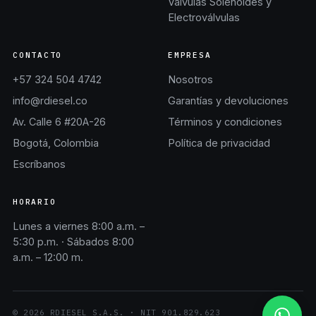
Válvulas Solenoides y
Electroválvulas
CONTACTO
EMPRESA
+57 324 504 4742
Nosotros
info@rdiesel.co
Garantías y devoluciones
Av. Calle 6 #20A-26
Términos y condiciones
Bogotá, Colombia
Política de privacidad
Escríbanos
HORARIO
Lunes a viernes 8:00 a.m. –
5:30 p.m. · Sábados 8:00
a.m. – 12:00 m.
©
2026
RDIESEL S.A.S.
· NIT
901.829.623