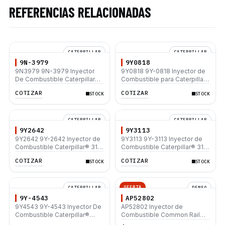
REFERENCIAS RELACIONADAS
CATERPILLAR
CATERPILLAR
9N-3979
9Y0818
9N3979 9N-3979 Inyector
9Y0818 9Y-0818 Inyector de
De Combustible Caterpillar®
Combustible para Caterpillar
3208 D3B 215 225 931B
3406B 3406C 3412 3412C
COTIZAR
COTIZAR
STOCK
STOCK
D9R
CATERPILLAR
CATERPILLAR
9Y2642
9Y3113
9Y2642 9Y-2642 Inyector de
9Y3113 9Y-3113 Inyector de
Combustible Caterpillar® 3114
Combustible Caterpillar® 3114
3116 213B 214B E110B E120B
3116
COTIZAR
COTIZAR
STOCK
STOCK
E200B E240B E240C CB-434
CS-531 CP-563
OFERTA
CATERPILLAR
DENSO
9Y-4543
AP52802
9Y4543 9Y-4543 Inyector De
AP52802 Inyector de
Combustible Caterpillar®
Combustible Common Rail
3508 3512 3516 SR4B SR4
Denso para Motor John