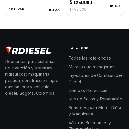
$ 1.250.000
$
Deere 4045T 6068T
STOCK
COTIZAR
1.450.000
STOCK
CATÁLOGO
Todas las referencias
Repuestos para sistemas
Marcas que manejamos
de inyección y sistemas
hidráulicos: maquinaria
Inyectores de Combustible
pesada, construcción, agro,
Diésel
camión, bus y vehículo
Bombas Hidráulicas
diésel. Bogotá, Colombia.
Kits de Sellos y Reparación
Sensores para Motor Diésel
y Maquinaria
Válvulas Solenoides y
Electroválvulas