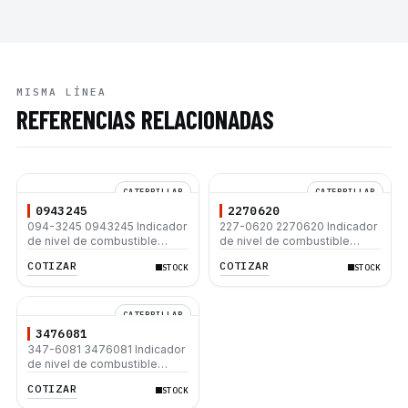
MISMA LÍNEA
REFERENCIAS RELACIONADAS
CATERPILLAR
CATERPILLAR
0943245
2270620
094-3245 0943245 Indicador
227-0620 2270620 Indicador
de nivel de combustible
de nivel de combustible
Caterpillar 330C 330C L 320C
Caterpillar 330C 330C L 320C
COTIZAR
COTIZAR
STOCK
STOCK
320D 312D 312D L 312C 336D
320D 312D 312D L 312C 336D
L 320D2
L 320D2
CATERPILLAR
3476081
347-6081 3476081 Indicador
de nivel de combustible
Caterpillar 330C 330C L 320C
COTIZAR
STOCK
320D 312D 312D L 312C 336D
L 320D2