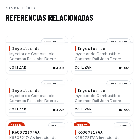
MISMA LÍNEA
REFERENCIAS RELACIONADAS
JOHN DEERE
JOHN DEERE
Inyector de
Inyector de
Inyector de Combustible
Inyector de Combustible
Common Rail John Deere
Common Rail John Deere
para Motoniveladoras 670C
para Motores 4045H 6068H
COTIZAR
COTIZAR
STOCK
STOCK
670CH 670D 672CH 672D
JOHN DEERE
JOHN DEERE
Inyector de
Inyector de
Inyector de Combustible
Inyector de Combustible
Common Rail John Deere
Common Rail John Deere
para Tractores 6320 6420
para Tractores 7720 7820
COTIZAR
COTIZAR
STOCK
STOCK
6520 6620 6820 6920
7920
OFERTA
OFERTA
DELPHI
DELPHI
K68072174AA
K6807217AA
K68072174AA Inyector de
K6807217AA Inyector de