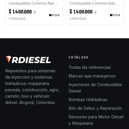
Combustible Common Rail de
Combustible Common Rail de
alta presión Delphi para
alta presión Delphi para
$ 1.400.000
$ 1.400.000
$
$
Mercedes-Benz Sprinter Vito
Mercedes-Benz Sprinter Vito
STOCK
STOCK
Viano Clase C Clase E GLK 2.2
Viano Clase C Clase E GLK 2.2
1.700.000
1.700.000
CDI W204 W212 X204 W906
CDI W204 W212 X204 W906
Jeep Compass Patriot Motor
Jeep Compass Patriot Motor
OM651
OM651
CATÁLOGO
Todas las referencias
Repuestos para sistemas
Marcas que manejamos
de inyección y sistemas
hidráulicos: maquinaria
Inyectores de Combustible
pesada, construcción, agro,
Diésel
camión, bus y vehículo
Bombas Hidráulicas
diésel. Bogotá, Colombia.
Kits de Sellos y Reparación
Sensores para Motor Diésel
y Maquinaria