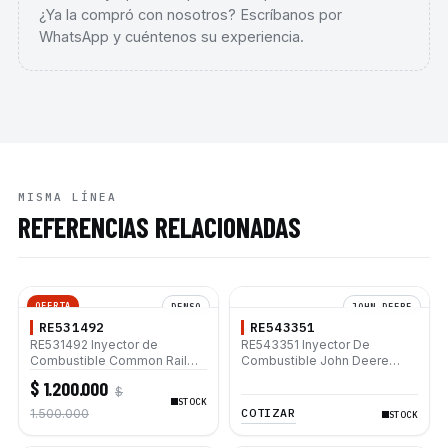
¿Ya la compró con nosotros? Escríbanos por
WhatsApp y cuéntenos su experiencia.
MISMA LÍNEA
REFERENCIAS RELACIONADAS
OFERTA
DENSO
JOHN DEERE
RE531492
RE543351
RE531492 Inyector de
RE543351 Inyector De
Combustible Common Rail
Combustible John Deere
Denso para Motor John
4045 6068 444K 524K 544K
$ 1.200.000
$
Deere PowerTech 9.0L
624K 644K 650K 850K 6125M
STOCK
6090H
6125R 6140D 6140R 6150M
COTIZAR
1.500.000
STOCK
6150R