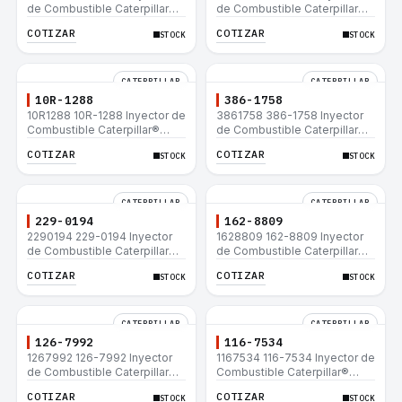
de Combustible Caterpillar®
de Combustible Caterpillar®
C15 C18 C27 C32 365C D8T
3508B 3512 3512B 3516B
COTIZAR
COTIZAR
STOCK
STOCK
980H
3516C 854G 992G
CATERPILLAR
CATERPILLAR
10R-1288
386-1758
10R1288 10R-1288 Inyector de
3861758 386-1758 Inyector
Combustible Caterpillar®
de Combustible Caterpillar®
3508B 3512 3512B 3516B
3508B 3512 3512B 3516B
COTIZAR
COTIZAR
STOCK
STOCK
3516C 854G 992G
3516C 854G 992G
CATERPILLAR
CATERPILLAR
229-0194
162-8809
2290194 229-0194 Inyector
1628809 162-8809 Inyector
de Combustible Caterpillar®
de Combustible Caterpillar®
3508B 3512 3512B 3516B
3508B 3512 3512B 3516B
COTIZAR
COTIZAR
STOCK
STOCK
3516C 854G 992G
3516C 854G 992G
CATERPILLAR
CATERPILLAR
126-7992
116-7534
1267992 126-7992 Inyector
1167534 116-7534 Inyector de
de Combustible Caterpillar®
Combustible Caterpillar®
3508B 3512 3512B 3516B
3508B 3512 3512B 3516B
COTIZAR
COTIZAR
STOCK
STOCK
3516C 854G 992G
3516C 854G 992G