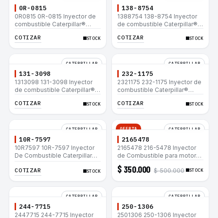
0R-0815
138-8754
0R0815 0R-0815 Inyector de
1388754 138-8754 Inyector
combustible Caterpillar®
de combustible Caterpillar®
3412E 3408E 775D D9R D10R
3412E 3408E 775D D9R D10R
COTIZAR
COTIZAR
STOCK
STOCK
657E 631E 988F II
657E 631E 988F II
CATERPILLAR
CATERPILLAR
131-3098
232-1175
1313098 131-3098 Inyector
2321175 232-1175 Inyector de
de combustible Caterpillar®
combustible Caterpillar®
3412E 3408E 775D D9R D10R
3412E 3408E 775D D9R D10R
COTIZAR
COTIZAR
STOCK
STOCK
657E 631E 988F II
657E 631E 988F II
OFERTA
CATERPILLAR
CATERPILLAR
10R-7597
2165478
10R7597 10R-7597 Inyector
2165478 216-5478 Inyector
De Combustible Caterpillar®
de Combustible para motor
3066 312C 320D 320D L
Caterpillar 3044C
$ 350.000
COTIZAR
$ 500.000
320C 320C L
minicargador 236B 246B
STOCK
STOCK
Bulldozer D3G D4G Cargador
907H 908H
CATERPILLAR
CATERPILLAR
244-7715
250-1306
2447715 244-7715 Inyector
2501306 250-1306 Inyector