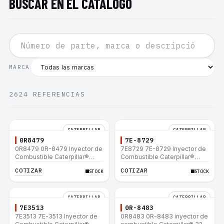
BUSCAR EN EL CATÁLOGO
MARCA
2624
REFERENCIAS
CATERPILLAR
CATERPILLAR
0R8479
7E-8729
0R8479 0R-8479 Inyector de
7E8729 7E-8729 Inyector de
Combustible Caterpillar®
Combustible Caterpillar®
E200B EL200B IT12B IT14F
E200B EL200B IT12B IT14F
COTIZAR
COTIZAR
STOCK
STOCK
IT14B 910E
IT14B 910E
CATERPILLAR
CATERPILLAR
7E3513
0R-8483
7E3513 7E-3513 Inyector de
0R8483 0R-8483 inyector de