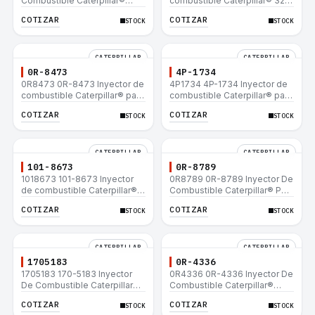
Combustible Caterpillar®
combustible Caterpillar® 320
E200B EL200B IT12B IT14F
L 320-A L 320-A N 320-A
COTIZAR
COTIZAR
STOCK
STOCK
IT14B 910E
320N 320-A S IT18F IT28F
RT100 RT80 953B 928F 918F
CATERPILLAR
CATERPILLAR
0R-8473
4P-1734
0R8473 0R-8473 Inyector de
4P1734 4P-1734 Inyector de
combustible Caterpillar® para
combustible Caterpillar® para
motor 3114 3116
motor 3114 3116
COTIZAR
COTIZAR
STOCK
STOCK
CATERPILLAR
CATERPILLAR
101-8673
0R-8789
1018673 101-8673 Inyector
0R8789 0R-8789 Inyector De
de combustible Caterpillar®
Combustible Caterpillar® PM-
para motor 3114 3116
465 3406B 3406C RM-350B
COTIZAR
COTIZAR
STOCK
STOCK
RM-350 SM-350
CATERPILLAR
CATERPILLAR
1705183
0R-4336
1705183 170-5183 Inyector
0R4336 0R-4336 Inyector De
De Combustible Caterpillar®
Combustible Caterpillar®
3304B 3306C 330B 160H 12G
3304B 3306C 330B 160H 12G
COTIZAR
COTIZAR
STOCK
STOCK
12H 140G 950B
12H 140G 950B