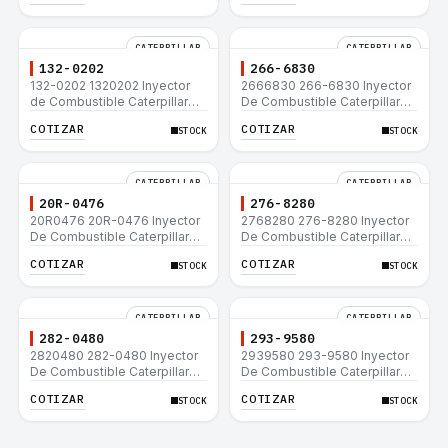
CATERPILLAR
CATERPILLAR
132-0202
266-6830
132-0202 1320202 Inyector
2666830 266-6830 Inyector
de Combustible Caterpillar®
De Combustible Caterpillar®
3508B 3512 3512B 3516B
C3.3 C4.4 3054C 416D 422E
COTIZAR
COTIZAR
STOCK
STOCK
3516C 854G 992G
CATERPILLAR
CATERPILLAR
20R-0476
276-8280
20R0476 20R-0476 Inyector
2768280 276-8280 Inyector
De Combustible Caterpillar®
De Combustible Caterpillar®
C3.3 C4.4 3054C 416D 422E
C4.4 C6.6 D6K 953D
COTIZAR
COTIZAR
STOCK
STOCK
CATERPILLAR
CATERPILLAR
282-0480
293-9580
2820480 282-0480 Inyector
2939580 293-9580 Inyector
De Combustible Caterpillar®
De Combustible Caterpillar®
C4.4 C6.6 D6K 953D
C4.4 C6.6 D6K 953D
COTIZAR
COTIZAR
STOCK
STOCK