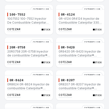
CATERPILLAR
CATERPILLAR
100-7552
0R-4124
1007552 100-7552 Inyector
0R-4124 0R4124 Inyector de
De Combustible Caterpillar®
Combustible Caterpillar 3306
3304B 3306C 330B 160H 12G
3306B 12H 140G 140H 12G
COTIZAR
COTIZAR
STOCK
STOCK
12H 140G 950B
160H D6R D6H D6R
CATERPILLAR
CATERPILLAR
20R-0758
0R-9420
20R0758 20R-0758 Inyector
0R9420 0R-9420 Inyector de
de combustible Caterpillar®
combustible Caterpillar®
3412E 3408E 775D D9R D10R
3412E 3408E 775D D9R D10R
COTIZAR
COTIZAR
STOCK
STOCK
657E 631E 988F II
657E 631E 988F II
CATERPILLAR
CATERPILLAR
0R-8624
0R-8207
0R8624 0R-8624 Inyector de
0R8207 0R-8207 Inyector de
combustible Caterpillar®
combustible Caterpillar®
3412E 3408E 775D D9R D10R
3412E 3408E 775D D9R D10R
COTIZAR
COTIZAR
STOCK
STOCK
657E 631E 988F II
657E 631E 988F II
CATERPILLAR
CATERPILLAR