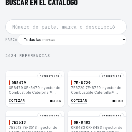
BUSCAR EN EL CATÁLOGO
MARCA
2624
REFERENCIAS
CATERPILLAR
CATERPILLAR
0R8479
7E-8729
0R8479 0R-8479 Inyector de
7E8729 7E-8729 Inyector de
Combustible Caterpillar®
Combustible Caterpillar®
E200B EL200B IT12B IT14F
E200B EL200B IT12B IT14F
COTIZAR
COTIZAR
STOCK
STOCK
IT14B 910E
IT14B 910E
CATERPILLAR
CATERPILLAR
7E3513
0R-8483
7E3513 7E-3513 Inyector de
0R8483 0R-8483 inyector de