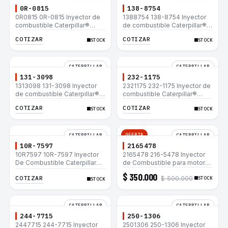
0R-0815
138-8754
0R0815 0R-0815 Inyector de
1388754 138-8754 Inyector
combustible Caterpillar®
de combustible Caterpillar®
3412E 3408E 775D D9R D10R
3412E 3408E 775D D9R D10R
COTIZAR
COTIZAR
STOCK
STOCK
657E 631E 988F II
657E 631E 988F II
CATERPILLAR
CATERPILLAR
131-3098
232-1175
1313098 131-3098 Inyector
2321175 232-1175 Inyector de
de combustible Caterpillar®
combustible Caterpillar®
3412E 3408E 775D D9R D10R
3412E 3408E 775D D9R D10R
COTIZAR
COTIZAR
STOCK
STOCK
657E 631E 988F II
657E 631E 988F II
OFERTA
CATERPILLAR
CATERPILLAR
10R-7597
2165478
10R7597 10R-7597 Inyector
2165478 216-5478 Inyector
De Combustible Caterpillar®
de Combustible para motor
3066 312C 320D 320D L
Caterpillar 3044C
$ 350.000
COTIZAR
$ 500.000
320C 320C L
minicargador 236B 246B
STOCK
STOCK
Bulldozer D3G D4G Cargador
907H 908H
CATERPILLAR
CATERPILLAR
244-7715
250-1306
2447715 244-7715 Inyector
2501306 250-1306 Inyector