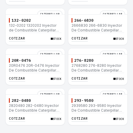
CATERPILLAR
CATERPILLAR
132-0202
266-6830
132-0202 1320202 Inyector
2666830 266-6830 Inyector
de Combustible Caterpillar®
De Combustible Caterpillar®
3508B 3512 3512B 3516B
C3.3 C4.4 3054C 416D 422E
COTIZAR
COTIZAR
STOCK
STOCK
3516C 854G 992G
CATERPILLAR
CATERPILLAR
20R-0476
276-8280
20R0476 20R-0476 Inyector
2768280 276-8280 Inyector
De Combustible Caterpillar®
De Combustible Caterpillar®
C3.3 C4.4 3054C 416D 422E
C4.4 C6.6 D6K 953D
COTIZAR
COTIZAR
STOCK
STOCK
CATERPILLAR
CATERPILLAR
282-0480
293-9580
2820480 282-0480 Inyector
2939580 293-9580 Inyector
De Combustible Caterpillar®
De Combustible Caterpillar®
C4.4 C6.6 D6K 953D
C4.4 C6.6 D6K 953D
COTIZAR
COTIZAR
STOCK
STOCK