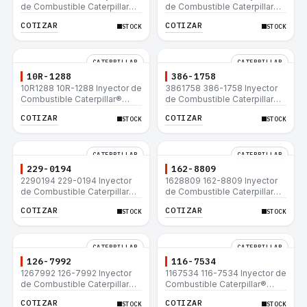
de Combustible Caterpillar®
de Combustible Caterpillar®
C15 C18 C27 C32 365C D8T
3508B 3512 3512B 3516B
COTIZAR
COTIZAR
STOCK
STOCK
980H
3516C 854G 992G
CATERPILLAR
CATERPILLAR
10R-1288
386-1758
10R1288 10R-1288 Inyector de
3861758 386-1758 Inyector
Combustible Caterpillar®
de Combustible Caterpillar®
3508B 3512 3512B 3516B
3508B 3512 3512B 3516B
COTIZAR
COTIZAR
STOCK
STOCK
3516C 854G 992G
3516C 854G 992G
CATERPILLAR
CATERPILLAR
229-0194
162-8809
2290194 229-0194 Inyector
1628809 162-8809 Inyector
de Combustible Caterpillar®
de Combustible Caterpillar®
3508B 3512 3512B 3516B
3508B 3512 3512B 3516B
COTIZAR
COTIZAR
STOCK
STOCK
3516C 854G 992G
3516C 854G 992G
CATERPILLAR
CATERPILLAR
126-7992
116-7534
1267992 126-7992 Inyector
1167534 116-7534 Inyector de
de Combustible Caterpillar®
Combustible Caterpillar®
3508B 3512 3512B 3516B
3508B 3512 3512B 3516B
COTIZAR
COTIZAR
STOCK
STOCK
3516C 854G 992G
3516C 854G 992G