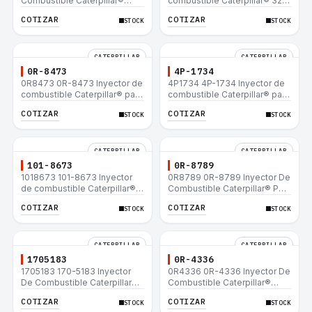
Combustible Caterpillar®
combustible Caterpillar® 320
E200B EL200B IT12B IT14F
L 320-A L 320-A N 320-A
COTIZAR
COTIZAR
STOCK
STOCK
IT14B 910E
320N 320-A S IT18F IT28F
RT100 RT80 953B 928F 918F
CATERPILLAR
CATERPILLAR
0R-8473
4P-1734
0R8473 0R-8473 Inyector de
4P1734 4P-1734 Inyector de
combustible Caterpillar® para
combustible Caterpillar® para
motor 3114 3116
motor 3114 3116
COTIZAR
COTIZAR
STOCK
STOCK
CATERPILLAR
CATERPILLAR
101-8673
0R-8789
1018673 101-8673 Inyector
0R8789 0R-8789 Inyector De
de combustible Caterpillar®
Combustible Caterpillar® PM-
para motor 3114 3116
465 3406B 3406C RM-350B
COTIZAR
COTIZAR
STOCK
STOCK
RM-350 SM-350
CATERPILLAR
CATERPILLAR
1705183
0R-4336
1705183 170-5183 Inyector
0R4336 0R-4336 Inyector De
De Combustible Caterpillar®
Combustible Caterpillar®
3304B 3306C 330B 160H 12G
3304B 3306C 330B 160H 12G
COTIZAR
COTIZAR
STOCK
STOCK
12H 140G 950B
12H 140G 950B