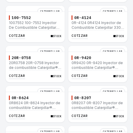
CATERPILLAR
CATERPILLAR
100-7552
0R-4124
1007552 100-7552 Inyector
0R-4124 0R4124 Inyector de
De Combustible Caterpillar®
Combustible Caterpillar 3306
3304B 3306C 330B 160H 12G
3306B 12H 140G 140H 12G
COTIZAR
COTIZAR
STOCK
STOCK
12H 140G 950B
160H D6R D6H D6R
CATERPILLAR
CATERPILLAR
20R-0758
0R-9420
20R0758 20R-0758 Inyector
0R9420 0R-9420 Inyector de
de combustible Caterpillar®
combustible Caterpillar®
3412E 3408E 775D D9R D10R
3412E 3408E 775D D9R D10R
COTIZAR
COTIZAR
STOCK
STOCK
657E 631E 988F II
657E 631E 988F II
CATERPILLAR
CATERPILLAR
0R-8624
0R-8207
0R8624 0R-8624 Inyector de
0R8207 0R-8207 Inyector de
combustible Caterpillar®
combustible Caterpillar®
3412E 3408E 775D D9R D10R
3412E 3408E 775D D9R D10R
COTIZAR
COTIZAR
STOCK
STOCK
657E 631E 988F II
657E 631E 988F II
CATERPILLAR
CATERPILLAR