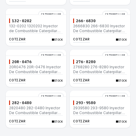
CATERPILLAR
CATERPILLAR
132-0202
266-6830
132-0202 1320202 Inyector
2666830 266-6830 Inyector
de Combustible Caterpillar®
De Combustible Caterpillar®
3508B 3512 3512B 3516B
C3.3 C4.4 3054C 416D 422E
COTIZAR
COTIZAR
STOCK
STOCK
3516C 854G 992G
CATERPILLAR
CATERPILLAR
20R-0476
276-8280
20R0476 20R-0476 Inyector
2768280 276-8280 Inyector
De Combustible Caterpillar®
De Combustible Caterpillar®
C3.3 C4.4 3054C 416D 422E
C4.4 C6.6 D6K 953D
COTIZAR
COTIZAR
STOCK
STOCK
CATERPILLAR
CATERPILLAR
282-0480
293-9580
2820480 282-0480 Inyector
2939580 293-9580 Inyector
De Combustible Caterpillar®
De Combustible Caterpillar®
C4.4 C6.6 D6K 953D
C4.4 C6.6 D6K 953D
COTIZAR
COTIZAR
STOCK
STOCK