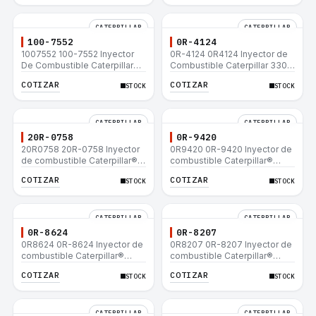
CATERPILLAR
CATERPILLAR
100-7552
0R-4124
1007552 100-7552 Inyector
0R-4124 0R4124 Inyector de
De Combustible Caterpillar®
Combustible Caterpillar 3306
3304B 3306C 330B 160H 12G
3306B 12H 140G 140H 12G
COTIZAR
COTIZAR
STOCK
STOCK
12H 140G 950B
160H D6R D6H D6R
CATERPILLAR
CATERPILLAR
20R-0758
0R-9420
20R0758 20R-0758 Inyector
0R9420 0R-9420 Inyector de
de combustible Caterpillar®
combustible Caterpillar®
3412E 3408E 775D D9R D10R
3412E 3408E 775D D9R D10R
COTIZAR
COTIZAR
STOCK
STOCK
657E 631E 988F II
657E 631E 988F II
CATERPILLAR
CATERPILLAR
0R-8624
0R-8207
0R8624 0R-8624 Inyector de
0R8207 0R-8207 Inyector de
combustible Caterpillar®
combustible Caterpillar®
3412E 3408E 775D D9R D10R
3412E 3408E 775D D9R D10R
COTIZAR
COTIZAR
STOCK
STOCK
657E 631E 988F II
657E 631E 988F II
CATERPILLAR
CATERPILLAR