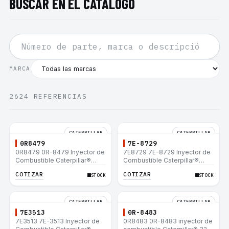
BUSCAR EN EL CATÁLOGO
MARCA
2624
REFERENCIAS
CATERPILLAR
CATERPILLAR
0R8479
7E-8729
0R8479 0R-8479 Inyector de
7E8729 7E-8729 Inyector de
Combustible Caterpillar®
Combustible Caterpillar®
E200B EL200B IT12B IT14F
E200B EL200B IT12B IT14F
COTIZAR
COTIZAR
STOCK
STOCK
IT14B 910E
IT14B 910E
CATERPILLAR
CATERPILLAR
7E3513
0R-8483
7E3513 7E-3513 Inyector de
0R8483 0R-8483 inyector de