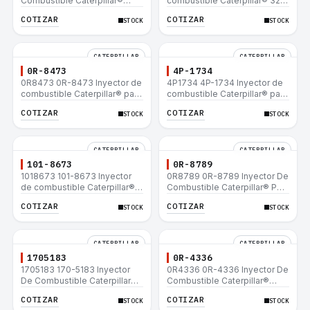
Combustible Caterpillar®
combustible Caterpillar® 320
E200B EL200B IT12B IT14F
L 320-A L 320-A N 320-A
COTIZAR
COTIZAR
STOCK
STOCK
IT14B 910E
320N 320-A S IT18F IT28F
RT100 RT80 953B 928F 918F
CATERPILLAR
CATERPILLAR
0R-8473
4P-1734
0R8473 0R-8473 Inyector de
4P1734 4P-1734 Inyector de
combustible Caterpillar® para
combustible Caterpillar® para
motor 3114 3116
motor 3114 3116
COTIZAR
COTIZAR
STOCK
STOCK
CATERPILLAR
CATERPILLAR
101-8673
0R-8789
1018673 101-8673 Inyector
0R8789 0R-8789 Inyector De
de combustible Caterpillar®
Combustible Caterpillar® PM-
para motor 3114 3116
465 3406B 3406C RM-350B
COTIZAR
COTIZAR
STOCK
STOCK
RM-350 SM-350
CATERPILLAR
CATERPILLAR
1705183
0R-4336
1705183 170-5183 Inyector
0R4336 0R-4336 Inyector De
De Combustible Caterpillar®
Combustible Caterpillar®
3304B 3306C 330B 160H 12G
3304B 3306C 330B 160H 12G
COTIZAR
COTIZAR
STOCK
STOCK
12H 140G 950B
12H 140G 950B