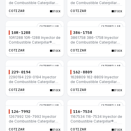
de Combustible Caterpillar®
de Combustible Caterpillar®
C15 C18 C27 C32 365C D8T
3508B 3512 3512B 3516B
COTIZAR
COTIZAR
STOCK
STOCK
980H
3516C 854G 992G
CATERPILLAR
CATERPILLAR
10R-1288
386-1758
10R1288 10R-1288 Inyector de
3861758 386-1758 Inyector
Combustible Caterpillar®
de Combustible Caterpillar®
3508B 3512 3512B 3516B
3508B 3512 3512B 3516B
COTIZAR
COTIZAR
STOCK
STOCK
3516C 854G 992G
3516C 854G 992G
CATERPILLAR
CATERPILLAR
229-0194
162-8809
2290194 229-0194 Inyector
1628809 162-8809 Inyector
de Combustible Caterpillar®
de Combustible Caterpillar®
3508B 3512 3512B 3516B
3508B 3512 3512B 3516B
COTIZAR
COTIZAR
STOCK
STOCK
3516C 854G 992G
3516C 854G 992G
CATERPILLAR
CATERPILLAR
126-7992
116-7534
1267992 126-7992 Inyector
1167534 116-7534 Inyector de
de Combustible Caterpillar®
Combustible Caterpillar®
3508B 3512 3512B 3516B
3508B 3512 3512B 3516B
COTIZAR
COTIZAR
STOCK
STOCK
3516C 854G 992G
3516C 854G 992G