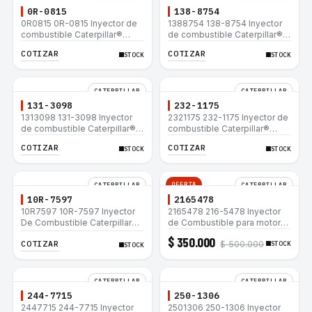
0R-0815
138-8754
0R0815 0R-0815 Inyector de
1388754 138-8754 Inyector
combustible Caterpillar®
de combustible Caterpillar®
3412E 3408E 775D D9R D10R
3412E 3408E 775D D9R D10R
COTIZAR
COTIZAR
STOCK
STOCK
657E 631E 988F II
657E 631E 988F II
CATERPILLAR
CATERPILLAR
131-3098
232-1175
1313098 131-3098 Inyector
2321175 232-1175 Inyector de
de combustible Caterpillar®
combustible Caterpillar®
3412E 3408E 775D D9R D10R
3412E 3408E 775D D9R D10R
COTIZAR
COTIZAR
STOCK
STOCK
657E 631E 988F II
657E 631E 988F II
OFERTA
CATERPILLAR
CATERPILLAR
10R-7597
2165478
10R7597 10R-7597 Inyector
2165478 216-5478 Inyector
De Combustible Caterpillar®
de Combustible para motor
3066 312C 320D 320D L
Caterpillar 3044C
$ 350.000
COTIZAR
$ 500.000
320C 320C L
minicargador 236B 246B
STOCK
STOCK
Bulldozer D3G D4G Cargador
907H 908H
CATERPILLAR
CATERPILLAR
244-7715
250-1306
2447715 244-7715 Inyector
2501306 250-1306 Inyector