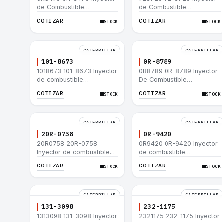
de Combustible
de Combustible
Caterpillar® E200B EL200B
Caterpillar® E200B EL200B
COTIZAR
COTIZAR
STOCK
STOCK
IT12B IT14F IT14B 910E
IT12B IT14F IT14B 910E
CATERPILLAR
CATERPILLAR
101-8673
0R-8789
1018673 101-8673 Inyector
0R8789 0R-8789 Inyector
de combustible
De Combustible
Caterpillar® para motor
Caterpillar® PM-465
COTIZAR
COTIZAR
STOCK
STOCK
3114 3116
3406B 3406C RM-350B
RM-350 SM-350
CATERPILLAR
CATERPILLAR
20R-0758
0R-9420
20R0758 20R-0758
0R9420 0R-9420 Inyector
Inyector de combustible
de combustible
Caterpillar® 3412E 3408E
Caterpillar® 3412E 3408E
COTIZAR
COTIZAR
STOCK
STOCK
775D D9R D10R 657E 631E
775D D9R D10R 657E 631E
988F II
988F II
CATERPILLAR
CATERPILLAR
131-3098
232-1175
1313098 131-3098 Inyector
2321175 232-1175 Inyector