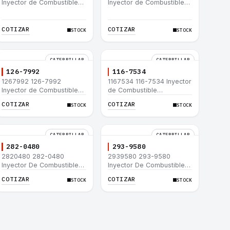
Inyector de Combustible
Inyector de Combustible
Caterpillar® C15 C18 C27
Caterpillar® 3508B 3512
C32 365C D8T 980H
3512B 3516B 3516C 854G
992G
COTIZAR
COTIZAR
STOCK
STOCK
CATERPILLAR
CATERPILLAR
126-7992
116-7534
1267992 126-7992
1167534 116-7534 Inyector
Inyector de Combustible
de Combustible
Caterpillar® 3508B 3512
Caterpillar® 3508B 3512
COTIZAR
COTIZAR
STOCK
STOCK
3512B 3516B 3516C 854G
3512B 3516B 3516C 854G
992G
992G
CATERPILLAR
CATERPILLAR
282-0480
293-9580
2820480 282-0480
2939580 293-9580
Inyector De Combustible
Inyector De Combustible
Caterpillar® C4.4 C6.6 D6K
Caterpillar® C4.4 C6.6 D6K
COTIZAR
COTIZAR
STOCK
STOCK
953D
953D