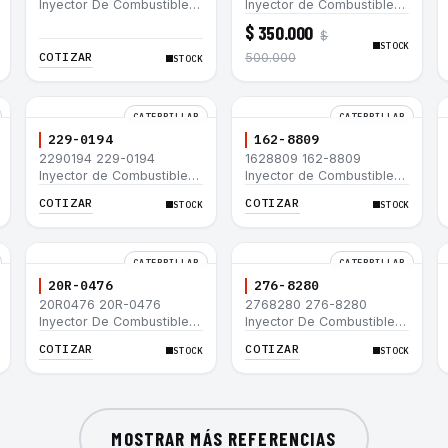
Inyector De Combustible
Inyector de Combustible
Caterpillar® 3066 312C
para motor Caterpillar
$ 350.000
$
320D 320D L 320C 320C
3044C minicargador 236B
STOCK
L
246B Bulldozer D3G D4G
COTIZAR
500.000
STOCK
Cargador 907H 908H
CATERPILLAR
CATERPILLAR
229-0194
162-8809
2290194 229-0194
1628809 162-8809
Inyector de Combustible
Inyector de Combustible
Caterpillar® 3508B 3512
Caterpillar® 3508B 3512
COTIZAR
COTIZAR
STOCK
STOCK
3512B 3516B 3516C 854G
3512B 3516B 3516C 854G
992G
992G
CATERPILLAR
CATERPILLAR
20R-0476
276-8280
20R0476 20R-0476
2768280 276-8280
Inyector De Combustible
Inyector De Combustible
Caterpillar® C3.3 C4.4
Caterpillar® C4.4 C6.6 D6K
COTIZAR
COTIZAR
STOCK
STOCK
3054C 416D 422E
953D
MOSTRAR MÁS REFERENCIAS