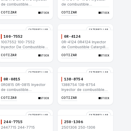
de combustible
de combustible
Caterpillar® para motor
Caterpillar® para motor
COTIZAR
COTIZAR
STOCK
STOCK
3114 3116
3114 3116
CATERPILLAR
CATERPILLAR
100-7552
0R-4124
1007552 100-7552
0R-4124 0R4124 Inyector
Inyector De Combustible
de Combustible Caterpillar
Caterpillar® 3304B 3306C
3306 3306B 12H 140G
COTIZAR
COTIZAR
STOCK
STOCK
330B 160H 12G 12H 140G
140H 12G 160H D6R D6H
950B
D6R
CATERPILLAR
CATERPILLAR
0R-0815
138-8754
0R0815 0R-0815 Inyector
1388754 138-8754
de combustible
Inyector de combustible
Caterpillar® 3412E 3408E
Caterpillar® 3412E 3408E
COTIZAR
COTIZAR
STOCK
STOCK
775D D9R D10R 657E 631E
775D D9R D10R 657E 631E
988F II
988F II
CATERPILLAR
CATERPILLAR
244-7715
250-1306
2447715 244-7715
2501306 250-1306