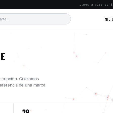
Lunes a viernes 8
INICI
 E
escripción. Cruzamos
a referencia de una marca
29