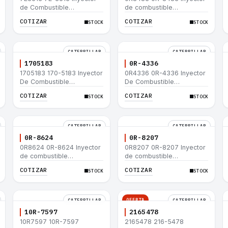
de Combustible
de combustible
Caterpillar® E200B EL200B
Caterpillar® 320 L 320-A L
COTIZAR
COTIZAR
STOCK
STOCK
IT12B IT14F IT14B 910E
320-A N 320-A 320N
320-A S IT18F IT28F
RT100 RT80 953B 928F
918F
CATERPILLAR
CATERPILLAR
1705183
0R-4336
1705183 170-5183 Inyector
0R4336 0R-4336 Inyector
De Combustible
De Combustible
Caterpillar® 3304B 3306C
Caterpillar® 3304B 3306C
COTIZAR
COTIZAR
STOCK
STOCK
330B 160H 12G 12H 140G
330B 160H 12G 12H 140G
950B
950B
CATERPILLAR
CATERPILLAR
0R-8624
0R-8207
0R8624 0R-8624 Inyector
0R8207 0R-8207 Inyector
de combustible
de combustible
Caterpillar® 3412E 3408E
Caterpillar® 3412E 3408E
COTIZAR
COTIZAR
STOCK
STOCK
775D D9R D10R 657E 631E
775D D9R D10R 657E 631E
988F II
988F II
OFERTA
CATERPILLAR
CATERPILLAR
10R-7597
2165478
10R7597 10R-7597
2165478 216-5478