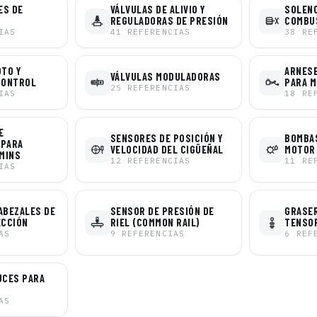
ES DE
VÁLVULAS DE ALIVIO Y
SOLENO
REGULADORAS DE PRESIÓN
COMBU
IAS
41
REFERENCIAS
38
RE
OTO Y
ARNESE
VÁLVULAS MODULADORAS
CONTROL
PARA 
25
REFERENCIAS
IAS
18
RE
E
SENSORES DE POSICIÓN Y
BOMBAS
 PARA
VELOCIDAD DEL CIGÜEÑAL
MOTOR
MINS
12
REFERENCIAS
11
RE
IAS
ABEZALES DE
SENSOR DE PRESIÓN DE
GRASER
ECCIÓN
RIEL (COMMON RAIL)
TENSO
AS
9
REFERENCIAS
6
REF
UCES PARA
AS