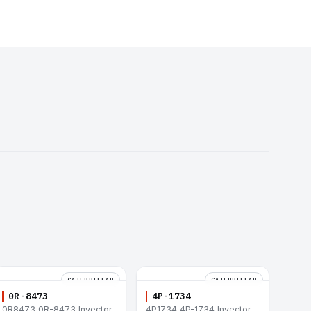
CATERPILLAR
CATERPILLAR
0R-8473
4P-1734
0R8473 0R-8473 Inyector
4P1734 4P-1734 Inyector