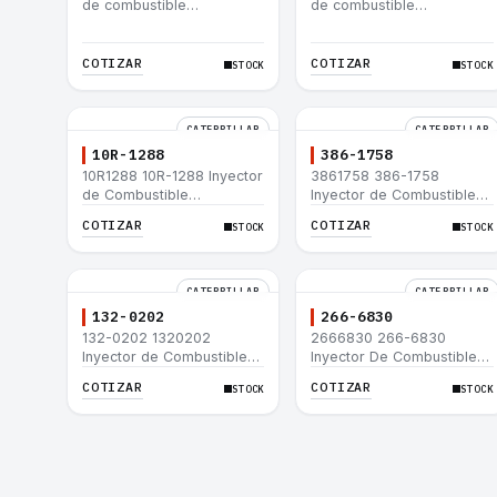
de combustible
de combustible
Caterpillar® 3412E 3408E
Caterpillar® 3412E 3408E
775D D9R D10R 657E 631E
775D D9R D10R 657E 631E
988F II
988F II
COTIZAR
COTIZAR
STOCK
STOCK
CATERPILLAR
CATERPILLAR
10R-1288
386-1758
10R1288 10R-1288 Inyector
3861758 386-1758
de Combustible
Inyector de Combustible
Caterpillar® 3508B 3512
Caterpillar® 3508B 3512
COTIZAR
COTIZAR
STOCK
STOCK
3512B 3516B 3516C 854G
3512B 3516B 3516C 854G
992G
992G
CATERPILLAR
CATERPILLAR
132-0202
266-6830
132-0202 1320202
2666830 266-6830
Inyector de Combustible
Inyector De Combustible
Caterpillar® 3508B 3512
Caterpillar® C3.3 C4.4
COTIZAR
COTIZAR
STOCK
STOCK
3512B 3516B 3516C 854G
3054C 416D 422E
992G