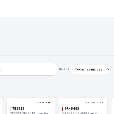
MARCA
CATERPILLAR
CATERPILLAR
7E3513
0R-8483
7E3513 7E-3513 Inyector
0R8483 0R-8483 inyector