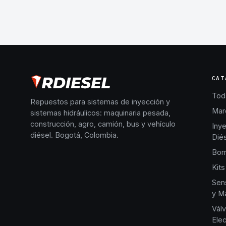
CAT
Toda
Repuestos para sistemas de inyección y
Mar
sistemas hidráulicos: maquinaria pesada,
construcción, agro, camión, bus y vehículo
Iny
diésel. Bogotá, Colombia.
Dié
Bom
Kits
Sen
y Ma
Válv
Elec