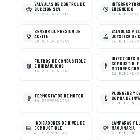
VÁLVULAS DE CONTROL DE
INTERRUPTOR
SUCCIÓN SCV
ENCENDIDO
47
REFERENCIAS
46
REFERENC
SENSOR DE PRESIÓN DE
VÁLVULAS PIL
ACEITE
JOYSTICK DE 
28
REFERENCIAS
26
REFERENC
INYECTORES D
FILTROS DE COMBUSTIBLE
COMBUSTIBLE
E HIDRÁULICOS
MOTORES CUM
16
REFERENCIAS
12
REFERENC
PLUNGERS Y C
TERMOSTATOS DE MOTOR
BOMBA DE INY
10
REFERENCIAS
9
REFERENCI
INDICADORES DE NIVEL DE
LÁMPARAS Y L
COMBUSTIBLE
MAQUINARIA
4
REFERENCIAS
4
REFERENCI