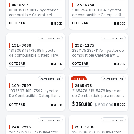
0R-0815
138-8754
0R0815 0R-0815 Inyector de
1388754 138-8754 Inyector
combustible Caterpillar®
de combustible Caterpillar®
3412E 3408E 775D D9R D10R
3412E 3408E 775D D9R D10R
COTIZAR
COTIZAR
STOCK
STOCK
657E 631E 988F II
657E 631E 988F II
CATERPILLAR
CATERPILLAR
131-3098
232-1175
1313098 131-3098 Inyector
2321175 232-1175 Inyector de
de combustible Caterpillar®
combustible Caterpillar®
3412E 3408E 775D D9R D10R
3412E 3408E 775D D9R D10R
COTIZAR
COTIZAR
STOCK
STOCK
657E 631E 988F II
657E 631E 988F II
OFERTA
CATERPILLAR
CATERPILLAR
10R-7597
2165478
10R7597 10R-7597 Inyector
2165478 216-5478 Inyector
De Combustible Caterpillar®
de Combustible para motor
3066 312C 320D 320D L
Caterpillar 3044C
$ 350.000
COTIZAR
$ 500.000
320C 320C L
minicargador 236B 246B
STOCK
STOCK
Bulldozer D3G D4G Cargador
907H 908H
CATERPILLAR
CATERPILLAR
244-7715
250-1306
2447715 244-7715 Inyector
2501306 250-1306 Inyector