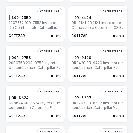
CATERPILLAR
CATERPILLAR
100-7552
0R-4124
1007552 100-7552 Inyector
0R-4124 0R4124 Inyector de
De Combustible Caterpillar®
Combustible Caterpillar 3306
3304B 3306C 330B 160H 12G
3306B 12H 140G 140H 12G
COTIZAR
COTIZAR
STOCK
STOCK
12H 140G 950B
160H D6R D6H D6R
CATERPILLAR
CATERPILLAR
20R-0758
0R-9420
20R0758 20R-0758 Inyector
0R9420 0R-9420 Inyector de
de combustible Caterpillar®
combustible Caterpillar®
3412E 3408E 775D D9R D10R
3412E 3408E 775D D9R D10R
COTIZAR
COTIZAR
STOCK
STOCK
657E 631E 988F II
657E 631E 988F II
CATERPILLAR
CATERPILLAR
0R-8624
0R-8207
0R8624 0R-8624 Inyector de
0R8207 0R-8207 Inyector de
combustible Caterpillar®
combustible Caterpillar®
3412E 3408E 775D D9R D10R
3412E 3408E 775D D9R D10R
COTIZAR
COTIZAR
STOCK
STOCK
657E 631E 988F II
657E 631E 988F II
CATERPILLAR
CATERPILLAR