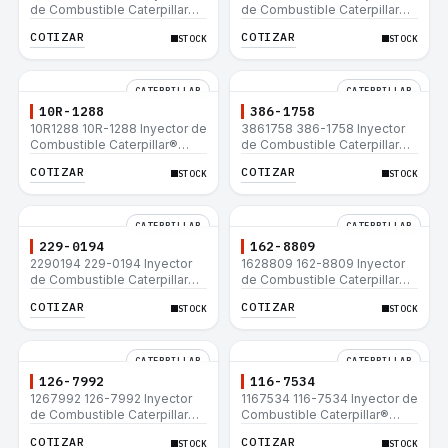
de Combustible Caterpillar®
de Combustible Caterpillar®
C15 C18 C27 C32 365C D8T
3508B 3512 3512B 3516B
COTIZAR
COTIZAR
STOCK
STOCK
980H
3516C 854G 992G
CATERPILLAR
CATERPILLAR
10R-1288
386-1758
10R1288 10R-1288 Inyector de
3861758 386-1758 Inyector
Combustible Caterpillar®
de Combustible Caterpillar®
3508B 3512 3512B 3516B
3508B 3512 3512B 3516B
COTIZAR
COTIZAR
STOCK
STOCK
3516C 854G 992G
3516C 854G 992G
CATERPILLAR
CATERPILLAR
229-0194
162-8809
2290194 229-0194 Inyector
1628809 162-8809 Inyector
de Combustible Caterpillar®
de Combustible Caterpillar®
3508B 3512 3512B 3516B
3508B 3512 3512B 3516B
COTIZAR
COTIZAR
STOCK
STOCK
3516C 854G 992G
3516C 854G 992G
CATERPILLAR
CATERPILLAR
126-7992
116-7534
1267992 126-7992 Inyector
1167534 116-7534 Inyector de
de Combustible Caterpillar®
Combustible Caterpillar®
3508B 3512 3512B 3516B
3508B 3512 3512B 3516B
COTIZAR
COTIZAR
STOCK
STOCK
3516C 854G 992G
3516C 854G 992G