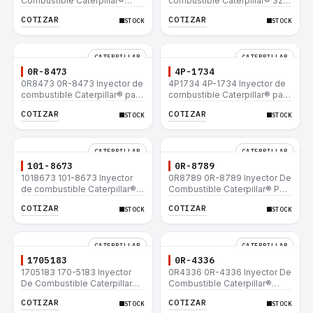
Combustible Caterpillar®
combustible Caterpillar® 320
E200B EL200B IT12B IT14F
L 320-A L 320-A N 320-A
COTIZAR
COTIZAR
STOCK
STOCK
IT14B 910E
320N 320-A S IT18F IT28F
RT100 RT80 953B 928F 918F
CATERPILLAR
CATERPILLAR
0R-8473
4P-1734
0R8473 0R-8473 Inyector de
4P1734 4P-1734 Inyector de
combustible Caterpillar® para
combustible Caterpillar® para
motor 3114 3116
motor 3114 3116
COTIZAR
COTIZAR
STOCK
STOCK
CATERPILLAR
CATERPILLAR
101-8673
0R-8789
1018673 101-8673 Inyector
0R8789 0R-8789 Inyector De
de combustible Caterpillar®
Combustible Caterpillar® PM-
para motor 3114 3116
465 3406B 3406C RM-350B
COTIZAR
COTIZAR
STOCK
STOCK
RM-350 SM-350
CATERPILLAR
CATERPILLAR
1705183
0R-4336
1705183 170-5183 Inyector
0R4336 0R-4336 Inyector De
De Combustible Caterpillar®
Combustible Caterpillar®
3304B 3306C 330B 160H 12G
3304B 3306C 330B 160H 12G
COTIZAR
COTIZAR
STOCK
STOCK
12H 140G 950B
12H 140G 950B