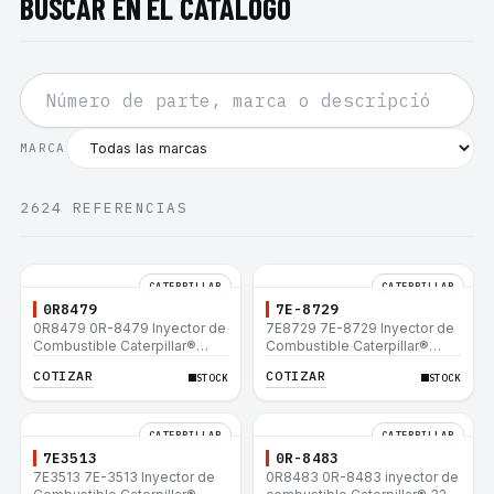
BUSCAR EN EL CATÁLOGO
MARCA
2624
REFERENCIAS
CATERPILLAR
CATERPILLAR
0R8479
7E-8729
0R8479 0R-8479 Inyector de
7E8729 7E-8729 Inyector de
Combustible Caterpillar®
Combustible Caterpillar®
E200B EL200B IT12B IT14F
E200B EL200B IT12B IT14F
COTIZAR
COTIZAR
STOCK
STOCK
IT14B 910E
IT14B 910E
CATERPILLAR
CATERPILLAR
7E3513
0R-8483
7E3513 7E-3513 Inyector de
0R8483 0R-8483 inyector de