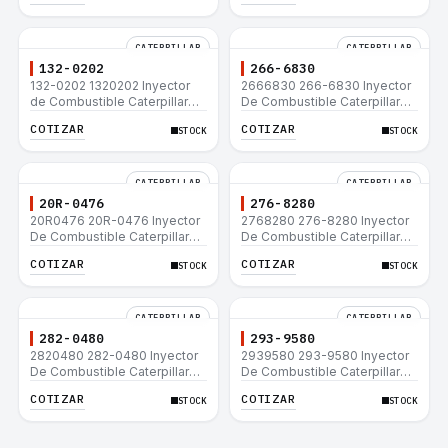
CATERPILLAR
CATERPILLAR
132-0202
266-6830
132-0202 1320202 Inyector
2666830 266-6830 Inyector
de Combustible Caterpillar®
De Combustible Caterpillar®
3508B 3512 3512B 3516B
C3.3 C4.4 3054C 416D 422E
COTIZAR
COTIZAR
STOCK
STOCK
3516C 854G 992G
CATERPILLAR
CATERPILLAR
20R-0476
276-8280
20R0476 20R-0476 Inyector
2768280 276-8280 Inyector
De Combustible Caterpillar®
De Combustible Caterpillar®
C3.3 C4.4 3054C 416D 422E
C4.4 C6.6 D6K 953D
COTIZAR
COTIZAR
STOCK
STOCK
CATERPILLAR
CATERPILLAR
282-0480
293-9580
2820480 282-0480 Inyector
2939580 293-9580 Inyector
De Combustible Caterpillar®
De Combustible Caterpillar®
C4.4 C6.6 D6K 953D
C4.4 C6.6 D6K 953D
COTIZAR
COTIZAR
STOCK
STOCK