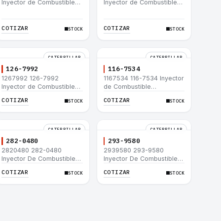
Inyector de Combustible
Inyector de Combustible
Caterpillar® C15 C18 C27
Caterpillar® 3508B 3512
C32 365C D8T 980H
3512B 3516B 3516C 854G
992G
COTIZAR
COTIZAR
STOCK
STOCK
CATERPILLAR
CATERPILLAR
126-7992
116-7534
1267992 126-7992
1167534 116-7534 Inyector
Inyector de Combustible
de Combustible
Caterpillar® 3508B 3512
Caterpillar® 3508B 3512
COTIZAR
COTIZAR
STOCK
STOCK
3512B 3516B 3516C 854G
3512B 3516B 3516C 854G
992G
992G
CATERPILLAR
CATERPILLAR
282-0480
293-9580
2820480 282-0480
2939580 293-9580
Inyector De Combustible
Inyector De Combustible
Caterpillar® C4.4 C6.6 D6K
Caterpillar® C4.4 C6.6 D6K
COTIZAR
COTIZAR
STOCK
STOCK
953D
953D