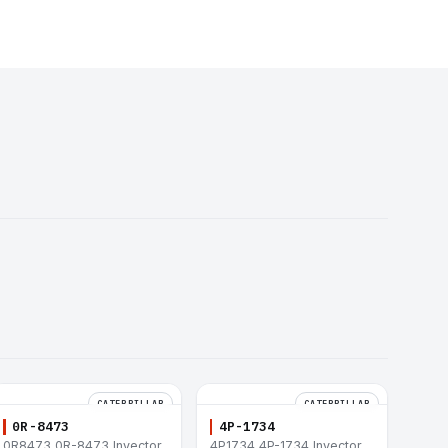
CATERPILLAR
CATERPILLAR
0R-8473
4P-1734
0R8473 0R-8473 Inyector
4P1734 4P-1734 Inyector