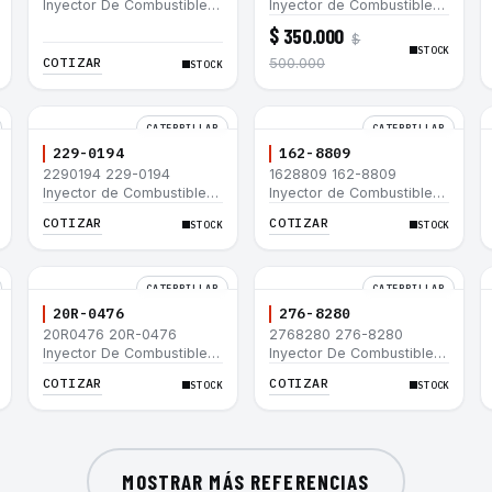
Inyector De Combustible
Inyector de Combustible
Caterpillar® 3066 312C
para motor Caterpillar
$ 350.000
$
320D 320D L 320C 320C
3044C minicargador 236B
STOCK
L
246B Bulldozer D3G D4G
COTIZAR
500.000
STOCK
Cargador 907H 908H
CATERPILLAR
CATERPILLAR
229-0194
162-8809
2290194 229-0194
1628809 162-8809
Inyector de Combustible
Inyector de Combustible
Caterpillar® 3508B 3512
Caterpillar® 3508B 3512
COTIZAR
COTIZAR
STOCK
STOCK
3512B 3516B 3516C 854G
3512B 3516B 3516C 854G
992G
992G
CATERPILLAR
CATERPILLAR
20R-0476
276-8280
20R0476 20R-0476
2768280 276-8280
Inyector De Combustible
Inyector De Combustible
Caterpillar® C3.3 C4.4
Caterpillar® C4.4 C6.6 D6K
COTIZAR
COTIZAR
STOCK
STOCK
3054C 416D 422E
953D
MOSTRAR MÁS REFERENCIAS