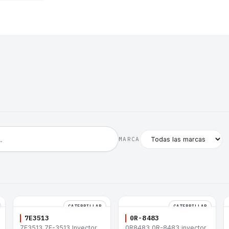
MARCA
CATERPILLAR
CATERPILLAR
7E3513
0R-8483
7E3513 7E-3513 Inyector
0R8483 0R-8483 inyector