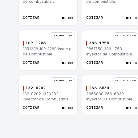
de combustible
de combustible
Caterpillar® 3412E 3408E
Caterpillar® 3412E 3408E
775D D9R D10R 657E 631E
775D D9R D10R 657E 631E
988F II
988F II
COTIZAR
COTIZAR
STOCK
STOCK
CATERPILLAR
CATERPILLAR
10R-1288
386-1758
10R1288 10R-1288 Inyector
3861758 386-1758
de Combustible
Inyector de Combustible
Caterpillar® 3508B 3512
Caterpillar® 3508B 3512
COTIZAR
COTIZAR
STOCK
STOCK
3512B 3516B 3516C 854G
3512B 3516B 3516C 854G
992G
992G
CATERPILLAR
CATERPILLAR
132-0202
266-6830
132-0202 1320202
2666830 266-6830
Inyector de Combustible
Inyector De Combustible
Caterpillar® 3508B 3512
Caterpillar® C3.3 C4.4
COTIZAR
COTIZAR
STOCK
STOCK
3512B 3516B 3516C 854G
3054C 416D 422E
992G