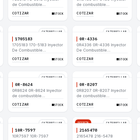
de Combustible
de combustible
Caterpillar® E200B EL200B
Caterpillar® 320 L 320-A L
COTIZAR
COTIZAR
STOCK
STOCK
IT12B IT14F IT14B 910E
320-A N 320-A 320N
320-A S IT18F IT28F
RT100 RT80 953B 928F
918F
CATERPILLAR
CATERPILLAR
1705183
0R-4336
1705183 170-5183 Inyector
0R4336 0R-4336 Inyector
De Combustible
De Combustible
Caterpillar® 3304B 3306C
Caterpillar® 3304B 3306C
COTIZAR
COTIZAR
STOCK
STOCK
330B 160H 12G 12H 140G
330B 160H 12G 12H 140G
950B
950B
CATERPILLAR
CATERPILLAR
0R-8624
0R-8207
0R8624 0R-8624 Inyector
0R8207 0R-8207 Inyector
de combustible
de combustible
Caterpillar® 3412E 3408E
Caterpillar® 3412E 3408E
COTIZAR
COTIZAR
STOCK
STOCK
775D D9R D10R 657E 631E
775D D9R D10R 657E 631E
988F II
988F II
OFERTA
CATERPILLAR
CATERPILLAR
10R-7597
2165478
10R7597 10R-7597
2165478 216-5478