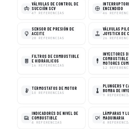
VÁLVULAS DE CONTROL DE
INTERRUPTOR
SUCCIÓN SCV
ENCENDIDO
47
REFERENCIAS
46
REFERENC
SENSOR DE PRESIÓN DE
VÁLVULAS PIL
ACEITE
JOYSTICK DE 
28
REFERENCIAS
26
REFERENC
INYECTORES D
FILTROS DE COMBUSTIBLE
COMBUSTIBLE
E HIDRÁULICOS
MOTORES CUM
16
REFERENCIAS
12
REFERENC
PLUNGERS Y C
TERMOSTATOS DE MOTOR
BOMBA DE INY
10
REFERENCIAS
9
REFERENCI
INDICADORES DE NIVEL DE
LÁMPARAS Y L
COMBUSTIBLE
MAQUINARIA
4
REFERENCIAS
4
REFERENCI