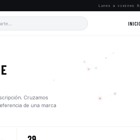
Lunes a viernes 8
INICI
 E
escripción. Cruzamos
a referencia de una marca
29