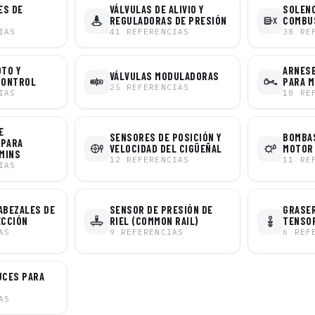
ES DE
VÁLVULAS DE ALIVIO Y
SOLENO
REGULADORAS DE PRESIÓN
COMBU
IAS
41
REFERENCIAS
38
RE
OTO Y
ARNESE
VÁLVULAS MODULADORAS
CONTROL
PARA 
25
REFERENCIAS
IAS
18
RE
E
SENSORES DE POSICIÓN Y
BOMBAS
 PARA
VELOCIDAD DEL CIGÜEÑAL
MOTOR
MINS
12
REFERENCIAS
11
RE
IAS
ABEZALES DE
SENSOR DE PRESIÓN DE
GRASER
ECCIÓN
RIEL (COMMON RAIL)
TENSO
AS
9
REFERENCIAS
6
REF
UCES PARA
AS