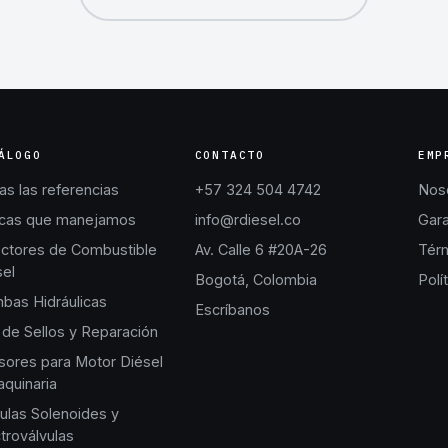
ÁLOGO
CONTACTO
EMP
s las referencias
+57 324 504 4742
Nos
cas que manejamos
info@rdiesel.co
Gara
ectores de Combustible
Av. Calle 6 #20A-26
Térm
sel
Bogotá, Colombia
Polí
bas Hidráulicas
Escríbanos
 de Sellos y Reparación
sores para Motor Diésel
quinaria
ulas Solenoides y
troválvulas