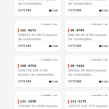
de Combustible
de Combustible
Caterpillar® E200B EL200B
Caterpillar® E200B EL200B
COTIZAR
COTIZAR
STOCK
STOCK
IT12B IT14F IT14B 910E
IT12B IT14F IT14B 910E
CATERPILLAR
CATERPILLAR
101-8673
0R-8789
1018673 101-8673 Inyector
0R8789 0R-8789 Inyector
de combustible
De Combustible
Caterpillar® para motor
Caterpillar® PM-465
COTIZAR
COTIZAR
STOCK
STOCK
3114 3116
3406B 3406C RM-350B
RM-350 SM-350
CATERPILLAR
CATERPILLAR
20R-0758
0R-9420
20R0758 20R-0758
0R9420 0R-9420 Inyector
Inyector de combustible
de combustible
Caterpillar® 3412E 3408E
Caterpillar® 3412E 3408E
COTIZAR
COTIZAR
STOCK
STOCK
775D D9R D10R 657E 631E
775D D9R D10R 657E 631E
988F II
988F II
CATERPILLAR
CATERPILLAR
131-3098
232-1175
1313098 131-3098 Inyector
2321175 232-1175 Inyector