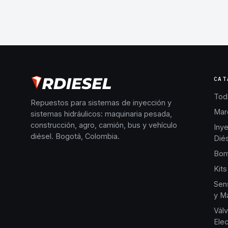
CAT
Toda
Repuestos para sistemas de inyección y
Mar
sistemas hidráulicos: maquinaria pesada,
construcción, agro, camión, bus y vehículo
Iny
diésel. Bogotá, Colombia.
Dié
Bom
Kits
Sen
y Ma
Válv
Elec