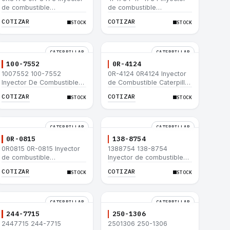
de combustible
de combustible
Caterpillar® para motor
Caterpillar® para motor
COTIZAR
COTIZAR
STOCK
STOCK
3114 3116
3114 3116
CATERPILLAR
CATERPILLAR
100-7552
0R-4124
1007552 100-7552
0R-4124 0R4124 Inyector
Inyector De Combustible
de Combustible Caterpillar
Caterpillar® 3304B 3306C
3306 3306B 12H 140G
COTIZAR
COTIZAR
STOCK
STOCK
330B 160H 12G 12H 140G
140H 12G 160H D6R D6H
950B
D6R
CATERPILLAR
CATERPILLAR
0R-0815
138-8754
0R0815 0R-0815 Inyector
1388754 138-8754
de combustible
Inyector de combustible
Caterpillar® 3412E 3408E
Caterpillar® 3412E 3408E
COTIZAR
COTIZAR
STOCK
STOCK
775D D9R D10R 657E 631E
775D D9R D10R 657E 631E
988F II
988F II
CATERPILLAR
CATERPILLAR
244-7715
250-1306
2447715 244-7715
2501306 250-1306