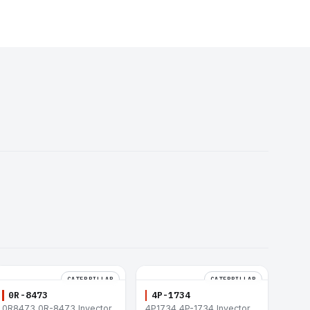
CATERPILLAR
CATERPILLAR
0R-8473
4P-1734
0R8473 0R-8473 Inyector
4P1734 4P-1734 Inyector