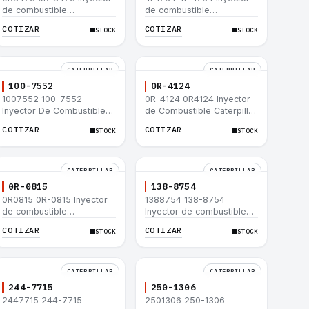
de combustible
de combustible
Caterpillar® para motor
Caterpillar® para motor
COTIZAR
COTIZAR
STOCK
STOCK
3114 3116
3114 3116
CATERPILLAR
CATERPILLAR
100-7552
0R-4124
1007552 100-7552
0R-4124 0R4124 Inyector
Inyector De Combustible
de Combustible Caterpillar
Caterpillar® 3304B 3306C
3306 3306B 12H 140G
COTIZAR
COTIZAR
STOCK
STOCK
330B 160H 12G 12H 140G
140H 12G 160H D6R D6H
950B
D6R
CATERPILLAR
CATERPILLAR
0R-0815
138-8754
0R0815 0R-0815 Inyector
1388754 138-8754
de combustible
Inyector de combustible
Caterpillar® 3412E 3408E
Caterpillar® 3412E 3408E
COTIZAR
COTIZAR
STOCK
STOCK
775D D9R D10R 657E 631E
775D D9R D10R 657E 631E
988F II
988F II
CATERPILLAR
CATERPILLAR
244-7715
250-1306
2447715 244-7715
2501306 250-1306