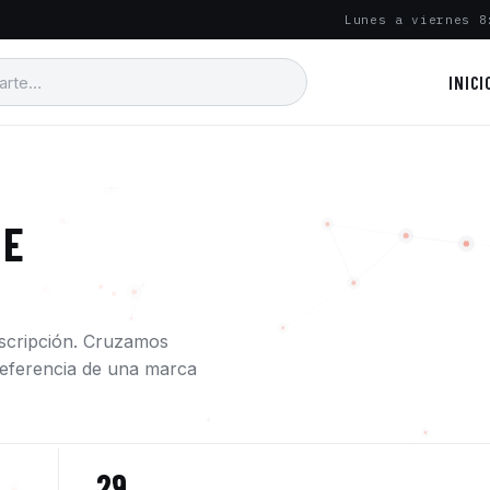
Lunes a viernes 8
INICI
 E
escripción. Cruzamos
a referencia de una marca
29