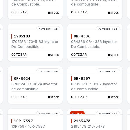
de Combustible
de combustible
Caterpillar® E200B EL200B
Caterpillar® 320 L 320-A L
COTIZAR
COTIZAR
STOCK
STOCK
IT12B IT14F IT14B 910E
320-A N 320-A 320N
320-A S IT18F IT28F
RT100 RT80 953B 928F
918F
CATERPILLAR
CATERPILLAR
1705183
0R-4336
1705183 170-5183 Inyector
0R4336 0R-4336 Inyector
De Combustible
De Combustible
Caterpillar® 3304B 3306C
Caterpillar® 3304B 3306C
COTIZAR
COTIZAR
STOCK
STOCK
330B 160H 12G 12H 140G
330B 160H 12G 12H 140G
950B
950B
CATERPILLAR
CATERPILLAR
0R-8624
0R-8207
0R8624 0R-8624 Inyector
0R8207 0R-8207 Inyector
de combustible
de combustible
Caterpillar® 3412E 3408E
Caterpillar® 3412E 3408E
COTIZAR
COTIZAR
STOCK
STOCK
775D D9R D10R 657E 631E
775D D9R D10R 657E 631E
988F II
988F II
OFERTA
CATERPILLAR
CATERPILLAR
10R-7597
2165478
10R7597 10R-7597
2165478 216-5478