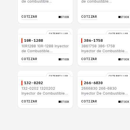
de combustible
de combustible
Caterpillar® 3412E 3408E
Caterpillar® 3412E 3408E
775D D9R D10R 657E 631E
775D D9R D10R 657E 631E
988F II
988F II
COTIZAR
COTIZAR
STOCK
STOCK
CATERPILLAR
CATERPILLAR
10R-1288
386-1758
10R1288 10R-1288 Inyector
3861758 386-1758
de Combustible
Inyector de Combustible
Caterpillar® 3508B 3512
Caterpillar® 3508B 3512
COTIZAR
COTIZAR
STOCK
STOCK
3512B 3516B 3516C 854G
3512B 3516B 3516C 854G
992G
992G
CATERPILLAR
CATERPILLAR
132-0202
266-6830
132-0202 1320202
2666830 266-6830
Inyector de Combustible
Inyector De Combustible
Caterpillar® 3508B 3512
Caterpillar® C3.3 C4.4
COTIZAR
COTIZAR
STOCK
STOCK
3512B 3516B 3516C 854G
3054C 416D 422E
992G