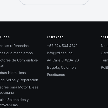
ÁLOGO
CONTACTO
EMP
s las referencias
+57 324 504 4742
Nos
cas que manejamos
info@rdiesel.co
Gara
ectores de Combustible
Av. Calle 6 #20A-26
Térm
sel
Bogotá, Colombia
Polí
bas Hidráulicas
Escríbanos
 de Sellos y Reparación
sores para Motor Diésel
quinaria
ulas Solenoides y
troválvulas