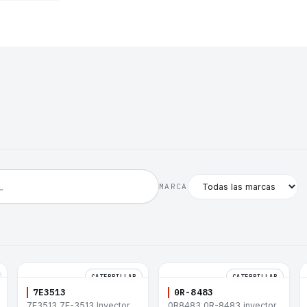
MARCA
CATERPILLAR
CATERPILLAR
7E3513
0R-8483
7E3513 7E-3513 Inyector
0R8483 0R-8483 inyector