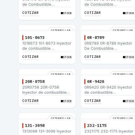
de Combustible
de Combustible
Caterpillar® E200B EL200B
Caterpillar® E200B EL200B
COTIZAR
COTIZAR
STOCK
STOCK
IT12B IT14F IT14B 910E
IT12B IT14F IT14B 910E
CATERPILLAR
CATERPILLAR
101-8673
0R-8789
1018673 101-8673 Inyector
0R8789 0R-8789 Inyector
de combustible
De Combustible
Caterpillar® para motor
Caterpillar® PM-465
COTIZAR
COTIZAR
STOCK
STOCK
3114 3116
3406B 3406C RM-350B
RM-350 SM-350
CATERPILLAR
CATERPILLAR
20R-0758
0R-9420
20R0758 20R-0758
0R9420 0R-9420 Inyector
Inyector de combustible
de combustible
Caterpillar® 3412E 3408E
Caterpillar® 3412E 3408E
COTIZAR
COTIZAR
STOCK
STOCK
775D D9R D10R 657E 631E
775D D9R D10R 657E 631E
988F II
988F II
CATERPILLAR
CATERPILLAR
131-3098
232-1175
1313098 131-3098 Inyector
2321175 232-1175 Inyector