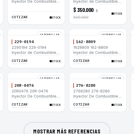
Inyector De Combustible
Inyector de Combustible
Caterpillar® 3066 312C
para motor Caterpillar
$ 350.000
$
320D 320D L 320C 320C
3044C minicargador 236B
STOCK
L
246B Bulldozer D3G D4G
COTIZAR
500.000
STOCK
Cargador 907H 908H
CATERPILLAR
CATERPILLAR
229-0194
162-8809
2290194 229-0194
1628809 162-8809
Inyector de Combustible
Inyector de Combustible
Caterpillar® 3508B 3512
Caterpillar® 3508B 3512
COTIZAR
COTIZAR
STOCK
STOCK
3512B 3516B 3516C 854G
3512B 3516B 3516C 854G
992G
992G
CATERPILLAR
CATERPILLAR
20R-0476
276-8280
20R0476 20R-0476
2768280 276-8280
Inyector De Combustible
Inyector De Combustible
Caterpillar® C3.3 C4.4
Caterpillar® C4.4 C6.6 D6K
COTIZAR
COTIZAR
STOCK
STOCK
3054C 416D 422E
953D
MOSTRAR MÁS REFERENCIAS