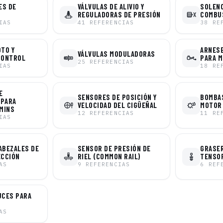
ES DE
VÁLVULAS DE ALIVIO Y
SOLENO
REGULADORAS DE PRESIÓN
COMBU
IAS
41
REFERENCIAS
38
RE
OTO Y
ARNESE
VÁLVULAS MODULADORAS
CONTROL
PARA 
25
REFERENCIAS
IAS
18
RE
E
SENSORES DE POSICIÓN Y
BOMBAS
 PARA
VELOCIDAD DEL CIGÜEÑAL
MOTOR
MINS
12
REFERENCIAS
11
RE
IAS
ABEZALES DE
SENSOR DE PRESIÓN DE
GRASER
ECCIÓN
RIEL (COMMON RAIL)
TENSO
AS
9
REFERENCIAS
6
REF
UCES PARA
AS