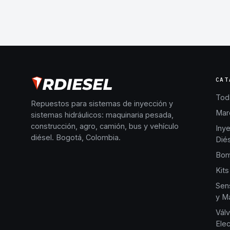
CAT
Toda
Repuestos para sistemas de inyección y
Mar
sistemas hidráulicos: maquinaria pesada,
construcción, agro, camión, bus y vehículo
Iny
diésel. Bogotá, Colombia.
Dié
Bom
Kits
Sen
y Ma
Válv
Elec