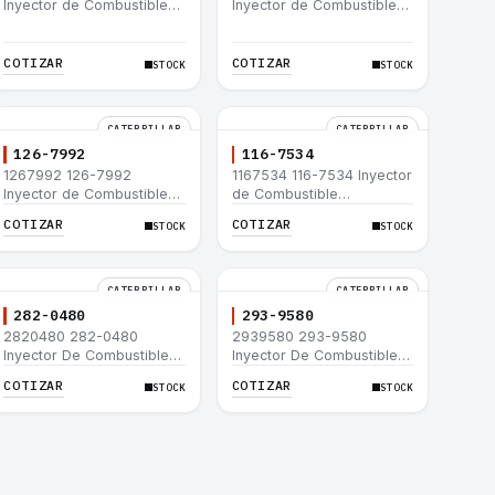
Inyector de Combustible
Inyector de Combustible
Caterpillar® C15 C18 C27
Caterpillar® 3508B 3512
C32 365C D8T 980H
3512B 3516B 3516C 854G
992G
COTIZAR
COTIZAR
STOCK
STOCK
CATERPILLAR
CATERPILLAR
126-7992
116-7534
1267992 126-7992
1167534 116-7534 Inyector
Inyector de Combustible
de Combustible
Caterpillar® 3508B 3512
Caterpillar® 3508B 3512
COTIZAR
COTIZAR
STOCK
STOCK
3512B 3516B 3516C 854G
3512B 3516B 3516C 854G
992G
992G
CATERPILLAR
CATERPILLAR
282-0480
293-9580
2820480 282-0480
2939580 293-9580
Inyector De Combustible
Inyector De Combustible
Caterpillar® C4.4 C6.6 D6K
Caterpillar® C4.4 C6.6 D6K
COTIZAR
COTIZAR
STOCK
STOCK
953D
953D