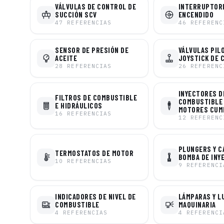
VÁLVULAS DE CONTROL DE
INTERRUPTOR
SUCCIÓN SCV
ENCENDIDO
47
REFERENCIAS
46
REFERENC
SENSOR DE PRESIÓN DE
VÁLVULAS PIL
ACEITE
JOYSTICK DE 
28
REFERENCIAS
26
REFERENC
INYECTORES D
FILTROS DE COMBUSTIBLE
COMBUSTIBLE
E HIDRÁULICOS
MOTORES CUM
16
REFERENCIAS
12
REFERENC
PLUNGERS Y C
TERMOSTATOS DE MOTOR
BOMBA DE INY
10
REFERENCIAS
9
REFERENCI
INDICADORES DE NIVEL DE
LÁMPARAS Y L
COMBUSTIBLE
MAQUINARIA
4
REFERENCIAS
4
REFERENCI