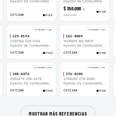
Inyector De Combustible
Inyector de Combustible
Caterpillar® 3066 312C
para motor Caterpillar
$ 350.000
$
320D 320D L 320C 320C
3044C minicargador 236B
STOCK
L
246B Bulldozer D3G D4G
COTIZAR
500.000
STOCK
Cargador 907H 908H
CATERPILLAR
CATERPILLAR
229-0194
162-8809
2290194 229-0194
1628809 162-8809
Inyector de Combustible
Inyector de Combustible
Caterpillar® 3508B 3512
Caterpillar® 3508B 3512
COTIZAR
COTIZAR
STOCK
STOCK
3512B 3516B 3516C 854G
3512B 3516B 3516C 854G
992G
992G
CATERPILLAR
CATERPILLAR
20R-0476
276-8280
20R0476 20R-0476
2768280 276-8280
Inyector De Combustible
Inyector De Combustible
Caterpillar® C3.3 C4.4
Caterpillar® C4.4 C6.6 D6K
COTIZAR
COTIZAR
STOCK
STOCK
3054C 416D 422E
953D
MOSTRAR MÁS REFERENCIAS