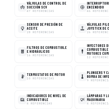
VÁLVULAS DE CONTROL DE
INTERRUPTOR
SUCCIÓN SCV
ENCENDIDO
47
REFERENCIAS
46
REFERENC
SENSOR DE PRESIÓN DE
VÁLVULAS PIL
ACEITE
JOYSTICK DE 
28
REFERENCIAS
26
REFERENC
INYECTORES D
FILTROS DE COMBUSTIBLE
COMBUSTIBLE
E HIDRÁULICOS
MOTORES CUM
16
REFERENCIAS
12
REFERENC
PLUNGERS Y C
TERMOSTATOS DE MOTOR
BOMBA DE INY
10
REFERENCIAS
9
REFERENCI
INDICADORES DE NIVEL DE
LÁMPARAS Y L
COMBUSTIBLE
MAQUINARIA
4
REFERENCIAS
4
REFERENCI