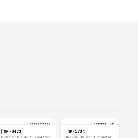
CATERPILLAR
CATERPILLAR
0R-8473
4P-1734
0R8473 0R-8473 Inyector
4P1734 4P-1734 Inyector