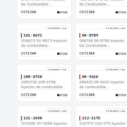
de Combustible
de Combustible
Caterpillar® E200B EL200B
Caterpillar® E200B EL200B
COTIZAR
COTIZAR
STOCK
STOCK
IT12B IT14F IT14B 910E
IT12B IT14F IT14B 910E
CATERPILLAR
CATERPILLAR
101-8673
0R-8789
1018673 101-8673 Inyector
0R8789 0R-8789 Inyector
de combustible
De Combustible
Caterpillar® para motor
Caterpillar® PM-465
COTIZAR
COTIZAR
STOCK
STOCK
3114 3116
3406B 3406C RM-350B
RM-350 SM-350
CATERPILLAR
CATERPILLAR
20R-0758
0R-9420
20R0758 20R-0758
0R9420 0R-9420 Inyector
Inyector de combustible
de combustible
Caterpillar® 3412E 3408E
Caterpillar® 3412E 3408E
COTIZAR
COTIZAR
STOCK
STOCK
775D D9R D10R 657E 631E
775D D9R D10R 657E 631E
988F II
988F II
CATERPILLAR
CATERPILLAR
131-3098
232-1175
1313098 131-3098 Inyector
2321175 232-1175 Inyector