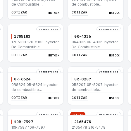
de Combustible
de combustible
Caterpillar® E200B EL200B
Caterpillar® 320 L 320-A L
COTIZAR
COTIZAR
STOCK
STOCK
IT12B IT14F IT14B 910E
320-A N 320-A 320N
320-A S IT18F IT28F
RT100 RT80 953B 928F
918F
CATERPILLAR
CATERPILLAR
1705183
0R-4336
1705183 170-5183 Inyector
0R4336 0R-4336 Inyector
De Combustible
De Combustible
Caterpillar® 3304B 3306C
Caterpillar® 3304B 3306C
COTIZAR
COTIZAR
STOCK
STOCK
330B 160H 12G 12H 140G
330B 160H 12G 12H 140G
950B
950B
CATERPILLAR
CATERPILLAR
0R-8624
0R-8207
0R8624 0R-8624 Inyector
0R8207 0R-8207 Inyector
de combustible
de combustible
Caterpillar® 3412E 3408E
Caterpillar® 3412E 3408E
COTIZAR
COTIZAR
STOCK
STOCK
775D D9R D10R 657E 631E
775D D9R D10R 657E 631E
988F II
988F II
OFERTA
CATERPILLAR
CATERPILLAR
10R-7597
2165478
10R7597 10R-7597
2165478 216-5478