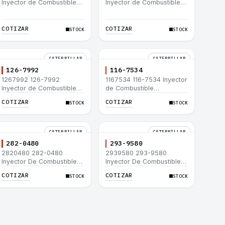
Inyector de Combustible
Inyector de Combustible
Caterpillar® C15 C18 C27
Caterpillar® 3508B 3512
C32 365C D8T 980H
3512B 3516B 3516C 854G
992G
COTIZAR
COTIZAR
STOCK
STOCK
CATERPILLAR
CATERPILLAR
126-7992
116-7534
1267992 126-7992
1167534 116-7534 Inyector
Inyector de Combustible
de Combustible
Caterpillar® 3508B 3512
Caterpillar® 3508B 3512
COTIZAR
COTIZAR
STOCK
STOCK
3512B 3516B 3516C 854G
3512B 3516B 3516C 854G
992G
992G
CATERPILLAR
CATERPILLAR
282-0480
293-9580
2820480 282-0480
2939580 293-9580
Inyector De Combustible
Inyector De Combustible
Caterpillar® C4.4 C6.6 D6K
Caterpillar® C4.4 C6.6 D6K
COTIZAR
COTIZAR
STOCK
STOCK
953D
953D