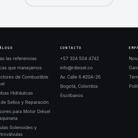
ÁLOGO
CONTACTO
EMP
s las referencias
+57 324 504 4742
Nos
cas que manejamos
info@rdiesel.co
Gara
ectores de Combustible
Av. Calle 6 #20A-26
Térm
sel
Bogotá, Colombia
Polí
bas Hidráulicas
Escríbanos
 de Sellos y Reparación
sores para Motor Diésel
quinaria
ulas Solenoides y
troválvulas