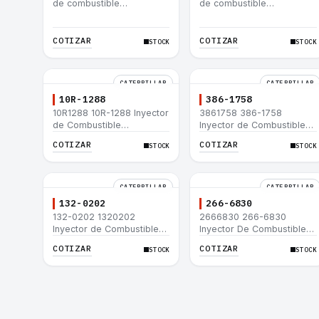
de combustible
de combustible
Caterpillar® 3412E 3408E
Caterpillar® 3412E 3408E
775D D9R D10R 657E 631E
775D D9R D10R 657E 631E
988F II
988F II
COTIZAR
COTIZAR
STOCK
STOCK
CATERPILLAR
CATERPILLAR
10R-1288
386-1758
10R1288 10R-1288 Inyector
3861758 386-1758
de Combustible
Inyector de Combustible
Caterpillar® 3508B 3512
Caterpillar® 3508B 3512
COTIZAR
COTIZAR
STOCK
STOCK
3512B 3516B 3516C 854G
3512B 3516B 3516C 854G
992G
992G
CATERPILLAR
CATERPILLAR
132-0202
266-6830
132-0202 1320202
2666830 266-6830
Inyector de Combustible
Inyector De Combustible
Caterpillar® 3508B 3512
Caterpillar® C3.3 C4.4
COTIZAR
COTIZAR
STOCK
STOCK
3512B 3516B 3516C 854G
3054C 416D 422E
992G