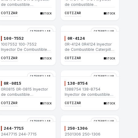
de combustible
de combustible
Caterpillar® para motor
Caterpillar® para motor
COTIZAR
COTIZAR
STOCK
STOCK
3114 3116
3114 3116
CATERPILLAR
CATERPILLAR
100-7552
0R-4124
1007552 100-7552
0R-4124 0R4124 Inyector
Inyector De Combustible
de Combustible Caterpillar
Caterpillar® 3304B 3306C
3306 3306B 12H 140G
COTIZAR
COTIZAR
STOCK
STOCK
330B 160H 12G 12H 140G
140H 12G 160H D6R D6H
950B
D6R
CATERPILLAR
CATERPILLAR
0R-0815
138-8754
0R0815 0R-0815 Inyector
1388754 138-8754
de combustible
Inyector de combustible
Caterpillar® 3412E 3408E
Caterpillar® 3412E 3408E
COTIZAR
COTIZAR
STOCK
STOCK
775D D9R D10R 657E 631E
775D D9R D10R 657E 631E
988F II
988F II
CATERPILLAR
CATERPILLAR
244-7715
250-1306
2447715 244-7715
2501306 250-1306