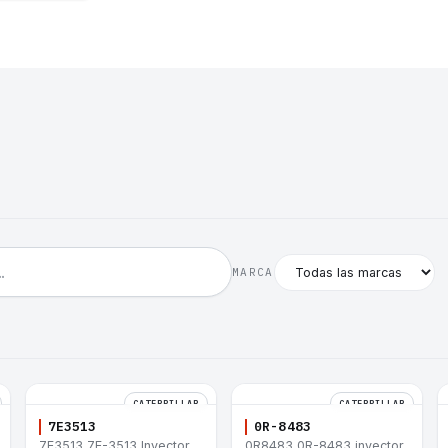
MARCA
CATERPILLAR
CATERPILLAR
7E3513
0R-8483
7E3513 7E-3513 Inyector
0R8483 0R-8483 inyector