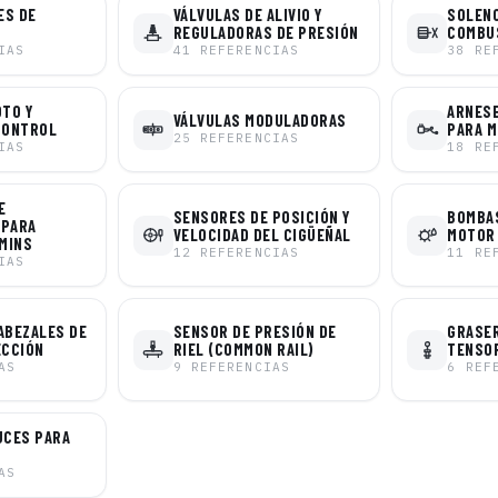
ES DE
VÁLVULAS DE ALIVIO Y
SOLENO
REGULADORAS DE PRESIÓN
COMBU
IAS
41
REFERENCIAS
38
RE
OTO Y
ARNESE
VÁLVULAS MODULADORAS
CONTROL
PARA 
25
REFERENCIAS
IAS
18
RE
E
SENSORES DE POSICIÓN Y
BOMBAS
 PARA
VELOCIDAD DEL CIGÜEÑAL
MOTOR
MINS
12
REFERENCIAS
11
RE
IAS
ABEZALES DE
SENSOR DE PRESIÓN DE
GRASER
ECCIÓN
RIEL (COMMON RAIL)
TENSO
AS
9
REFERENCIAS
6
REF
UCES PARA
AS