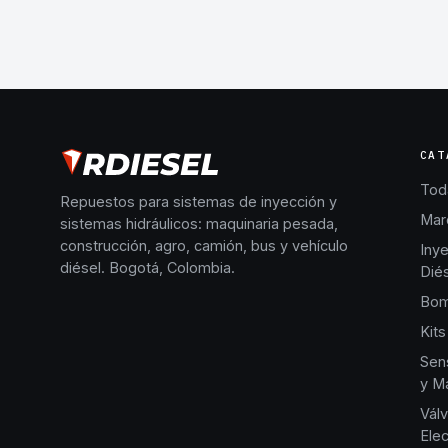
CAT
Toda
Repuestos para sistemas de inyección y
Mar
sistemas hidráulicos: maquinaria pesada,
construcción, agro, camión, bus y vehículo
Iny
diésel. Bogotá, Colombia.
Dié
Bom
Kits
Sen
y Ma
Válv
Elec