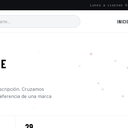
Lunes a viernes 8
INICI
 E
escripción. Cruzamos
a referencia de una marca
29