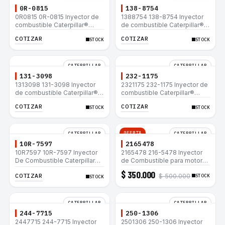
0R-0815
138-8754
0R0815 0R-0815 Inyector de
1388754 138-8754 Inyector
combustible Caterpillar®
de combustible Caterpillar®
3412E 3408E 775D D9R D10R
3412E 3408E 775D D9R D10R
COTIZAR
COTIZAR
STOCK
STOCK
657E 631E 988F II
657E 631E 988F II
CATERPILLAR
CATERPILLAR
131-3098
232-1175
1313098 131-3098 Inyector
2321175 232-1175 Inyector de
de combustible Caterpillar®
combustible Caterpillar®
3412E 3408E 775D D9R D10R
3412E 3408E 775D D9R D10R
COTIZAR
COTIZAR
STOCK
STOCK
657E 631E 988F II
657E 631E 988F II
OFERTA
CATERPILLAR
CATERPILLAR
10R-7597
2165478
10R7597 10R-7597 Inyector
2165478 216-5478 Inyector
De Combustible Caterpillar®
de Combustible para motor
3066 312C 320D 320D L
Caterpillar 3044C
$ 350.000
COTIZAR
$ 500.000
320C 320C L
minicargador 236B 246B
STOCK
STOCK
Bulldozer D3G D4G Cargador
907H 908H
CATERPILLAR
CATERPILLAR
244-7715
250-1306
2447715 244-7715 Inyector
2501306 250-1306 Inyector