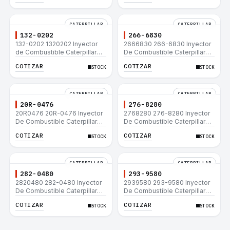
CATERPILLAR
CATERPILLAR
132-0202
266-6830
132-0202 1320202 Inyector
2666830 266-6830 Inyector
de Combustible Caterpillar®
De Combustible Caterpillar®
3508B 3512 3512B 3516B
C3.3 C4.4 3054C 416D 422E
COTIZAR
COTIZAR
STOCK
STOCK
3516C 854G 992G
CATERPILLAR
CATERPILLAR
20R-0476
276-8280
20R0476 20R-0476 Inyector
2768280 276-8280 Inyector
De Combustible Caterpillar®
De Combustible Caterpillar®
C3.3 C4.4 3054C 416D 422E
C4.4 C6.6 D6K 953D
COTIZAR
COTIZAR
STOCK
STOCK
CATERPILLAR
CATERPILLAR
282-0480
293-9580
2820480 282-0480 Inyector
2939580 293-9580 Inyector
De Combustible Caterpillar®
De Combustible Caterpillar®
C4.4 C6.6 D6K 953D
C4.4 C6.6 D6K 953D
COTIZAR
COTIZAR
STOCK
STOCK