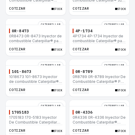
Combustible Caterpillar®
combustible Caterpillar® 320
E200B EL200B IT12B IT14F
L 320-A L 320-A N 320-A
COTIZAR
COTIZAR
STOCK
STOCK
IT14B 910E
320N 320-A S IT18F IT28F
RT100 RT80 953B 928F 918F
CATERPILLAR
CATERPILLAR
0R-8473
4P-1734
0R8473 0R-8473 Inyector de
4P1734 4P-1734 Inyector de
combustible Caterpillar® para
combustible Caterpillar® para
motor 3114 3116
motor 3114 3116
COTIZAR
COTIZAR
STOCK
STOCK
CATERPILLAR
CATERPILLAR
101-8673
0R-8789
1018673 101-8673 Inyector
0R8789 0R-8789 Inyector De
de combustible Caterpillar®
Combustible Caterpillar® PM-
para motor 3114 3116
465 3406B 3406C RM-350B
COTIZAR
COTIZAR
STOCK
STOCK
RM-350 SM-350
CATERPILLAR
CATERPILLAR
1705183
0R-4336
1705183 170-5183 Inyector
0R4336 0R-4336 Inyector De
De Combustible Caterpillar®
Combustible Caterpillar®
3304B 3306C 330B 160H 12G
3304B 3306C 330B 160H 12G
COTIZAR
COTIZAR
STOCK
STOCK
12H 140G 950B
12H 140G 950B