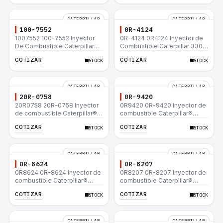
CATERPILLAR
CATERPILLAR
100-7552
0R-4124
1007552 100-7552 Inyector
0R-4124 0R4124 Inyector de
De Combustible Caterpillar®
Combustible Caterpillar 3306
3304B 3306C 330B 160H 12G
3306B 12H 140G 140H 12G
COTIZAR
COTIZAR
STOCK
STOCK
12H 140G 950B
160H D6R D6H D6R
CATERPILLAR
CATERPILLAR
20R-0758
0R-9420
20R0758 20R-0758 Inyector
0R9420 0R-9420 Inyector de
de combustible Caterpillar®
combustible Caterpillar®
3412E 3408E 775D D9R D10R
3412E 3408E 775D D9R D10R
COTIZAR
COTIZAR
STOCK
STOCK
657E 631E 988F II
657E 631E 988F II
CATERPILLAR
CATERPILLAR
0R-8624
0R-8207
0R8624 0R-8624 Inyector de
0R8207 0R-8207 Inyector de
combustible Caterpillar®
combustible Caterpillar®
3412E 3408E 775D D9R D10R
3412E 3408E 775D D9R D10R
COTIZAR
COTIZAR
STOCK
STOCK
657E 631E 988F II
657E 631E 988F II
CATERPILLAR
CATERPILLAR