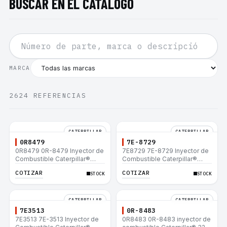
BUSCAR EN EL CATÁLOGO
MARCA
2624
REFERENCIAS
CATERPILLAR
CATERPILLAR
0R8479
7E-8729
0R8479 0R-8479 Inyector de
7E8729 7E-8729 Inyector de
Combustible Caterpillar®
Combustible Caterpillar®
E200B EL200B IT12B IT14F
E200B EL200B IT12B IT14F
COTIZAR
COTIZAR
STOCK
STOCK
IT14B 910E
IT14B 910E
CATERPILLAR
CATERPILLAR
7E3513
0R-8483
7E3513 7E-3513 Inyector de
0R8483 0R-8483 inyector de