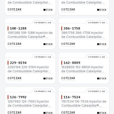
de Combustible Caterpillar®
de Combustible Caterpillar®
C15 C18 C27 C32 365C D8T
3508B 3512 3512B 3516B
COTIZAR
COTIZAR
STOCK
STOCK
980H
3516C 854G 992G
CATERPILLAR
CATERPILLAR
10R-1288
386-1758
10R1288 10R-1288 Inyector de
3861758 386-1758 Inyector
Combustible Caterpillar®
de Combustible Caterpillar®
3508B 3512 3512B 3516B
3508B 3512 3512B 3516B
COTIZAR
COTIZAR
STOCK
STOCK
3516C 854G 992G
3516C 854G 992G
CATERPILLAR
CATERPILLAR
229-0194
162-8809
2290194 229-0194 Inyector
1628809 162-8809 Inyector
de Combustible Caterpillar®
de Combustible Caterpillar®
3508B 3512 3512B 3516B
3508B 3512 3512B 3516B
COTIZAR
COTIZAR
STOCK
STOCK
3516C 854G 992G
3516C 854G 992G
CATERPILLAR
CATERPILLAR
126-7992
116-7534
1267992 126-7992 Inyector
1167534 116-7534 Inyector de
de Combustible Caterpillar®
Combustible Caterpillar®
3508B 3512 3512B 3516B
3508B 3512 3512B 3516B
COTIZAR
COTIZAR
STOCK
STOCK
3516C 854G 992G
3516C 854G 992G