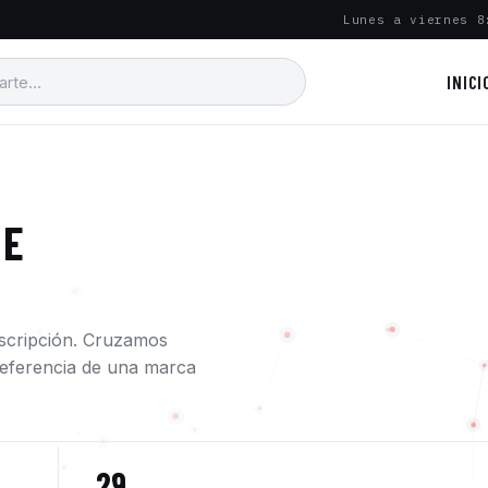
Lunes a viernes 8
INICI
 E
escripción. Cruzamos
a referencia de una marca
29