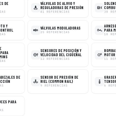
ES DE
VÁLVULAS DE ALIVIO Y
SOLENO
REGULADORAS DE PRESIÓN
COMBU
IAS
41
REFERENCIAS
38
RE
OTO Y
ARNESE
VÁLVULAS MODULADORAS
CONTROL
PARA 
25
REFERENCIAS
IAS
18
RE
E
SENSORES DE POSICIÓN Y
BOMBAS
 PARA
VELOCIDAD DEL CIGÜEÑAL
MOTOR
MINS
12
REFERENCIAS
11
RE
IAS
ABEZALES DE
SENSOR DE PRESIÓN DE
GRASER
ECCIÓN
RIEL (COMMON RAIL)
TENSO
AS
9
REFERENCIAS
6
REF
UCES PARA
AS