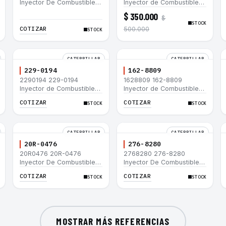
Inyector De Combustible
Inyector de Combustible
Caterpillar® 3066 312C
para motor Caterpillar
$ 350.000
$
320D 320D L 320C 320C
3044C minicargador 236B
STOCK
L
246B Bulldozer D3G D4G
COTIZAR
500.000
STOCK
Cargador 907H 908H
CATERPILLAR
CATERPILLAR
229-0194
162-8809
2290194 229-0194
1628809 162-8809
Inyector de Combustible
Inyector de Combustible
Caterpillar® 3508B 3512
Caterpillar® 3508B 3512
COTIZAR
COTIZAR
STOCK
STOCK
3512B 3516B 3516C 854G
3512B 3516B 3516C 854G
992G
992G
CATERPILLAR
CATERPILLAR
20R-0476
276-8280
20R0476 20R-0476
2768280 276-8280
Inyector De Combustible
Inyector De Combustible
Caterpillar® C3.3 C4.4
Caterpillar® C4.4 C6.6 D6K
COTIZAR
COTIZAR
STOCK
STOCK
3054C 416D 422E
953D
MOSTRAR MÁS REFERENCIAS