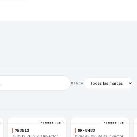
MARCA
CATERPILLAR
CATERPILLAR
7E3513
0R-8483
7E3513 7E-3513 Inyector
0R8483 0R-8483 inyector