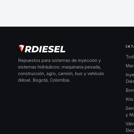
CAT
Toda
Repuestos para sistemas de inyección y
Mar
sistemas hidráulicos: maquinaria pesada,
construcción, agro, camión, bus y vehículo
Iny
diésel. Bogotá, Colombia.
Dié
Bom
Kits
Sen
y Ma
Válv
Elec