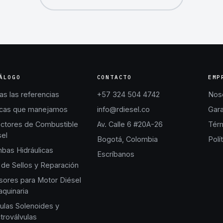
ÁLOGO
CONTACTO
EMP
s las referencias
+57 324 504 4742
Nos
cas que manejamos
info@rdiesel.co
Gara
ectores de Combustible
Av. Calle 6 #20A-26
Térm
sel
Bogotá, Colombia
Polí
bas Hidráulicas
Escríbanos
 de Sellos y Reparación
sores para Motor Diésel
quinaria
ulas Solenoides y
troválvulas