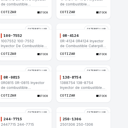
de combustible
de combustible
Caterpillar® para motor
Caterpillar® para motor
COTIZAR
COTIZAR
STOCK
STOCK
3114 3116
3114 3116
CATERPILLAR
CATERPILLAR
100-7552
0R-4124
1007552 100-7552
0R-4124 0R4124 Inyector
Inyector De Combustible
de Combustible Caterpillar
Caterpillar® 3304B 3306C
3306 3306B 12H 140G
COTIZAR
COTIZAR
STOCK
STOCK
330B 160H 12G 12H 140G
140H 12G 160H D6R D6H
950B
D6R
CATERPILLAR
CATERPILLAR
0R-0815
138-8754
0R0815 0R-0815 Inyector
1388754 138-8754
de combustible
Inyector de combustible
Caterpillar® 3412E 3408E
Caterpillar® 3412E 3408E
COTIZAR
COTIZAR
STOCK
STOCK
775D D9R D10R 657E 631E
775D D9R D10R 657E 631E
988F II
988F II
CATERPILLAR
CATERPILLAR
244-7715
250-1306
2447715 244-7715
2501306 250-1306