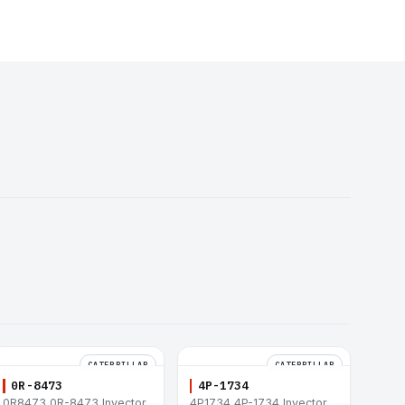
CATERPILLAR
CATERPILLAR
0R-8473
4P-1734
0R8473 0R-8473 Inyector
4P1734 4P-1734 Inyector