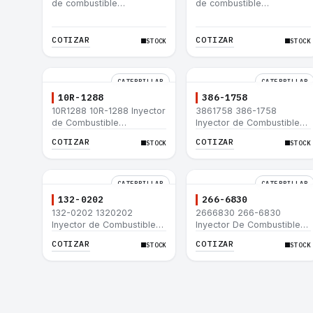
de combustible
de combustible
Caterpillar® 3412E 3408E
Caterpillar® 3412E 3408E
775D D9R D10R 657E 631E
775D D9R D10R 657E 631E
988F II
988F II
COTIZAR
COTIZAR
STOCK
STOCK
CATERPILLAR
CATERPILLAR
10R-1288
386-1758
10R1288 10R-1288 Inyector
3861758 386-1758
de Combustible
Inyector de Combustible
Caterpillar® 3508B 3512
Caterpillar® 3508B 3512
COTIZAR
COTIZAR
STOCK
STOCK
3512B 3516B 3516C 854G
3512B 3516B 3516C 854G
992G
992G
CATERPILLAR
CATERPILLAR
132-0202
266-6830
132-0202 1320202
2666830 266-6830
Inyector de Combustible
Inyector De Combustible
Caterpillar® 3508B 3512
Caterpillar® C3.3 C4.4
COTIZAR
COTIZAR
STOCK
STOCK
3512B 3516B 3516C 854G
3054C 416D 422E
992G