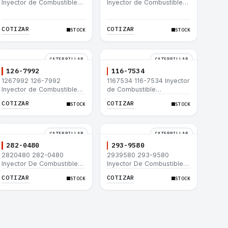
Inyector de Combustible
Inyector de Combustible
Caterpillar® C15 C18 C27
Caterpillar® 3508B 3512
C32 365C D8T 980H
3512B 3516B 3516C 854G
992G
COTIZAR
COTIZAR
STOCK
STOCK
CATERPILLAR
CATERPILLAR
126-7992
116-7534
1267992 126-7992
1167534 116-7534 Inyector
Inyector de Combustible
de Combustible
Caterpillar® 3508B 3512
Caterpillar® 3508B 3512
COTIZAR
COTIZAR
STOCK
STOCK
3512B 3516B 3516C 854G
3512B 3516B 3516C 854G
992G
992G
CATERPILLAR
CATERPILLAR
282-0480
293-9580
2820480 282-0480
2939580 293-9580
Inyector De Combustible
Inyector De Combustible
Caterpillar® C4.4 C6.6 D6K
Caterpillar® C4.4 C6.6 D6K
COTIZAR
COTIZAR
STOCK
STOCK
953D
953D