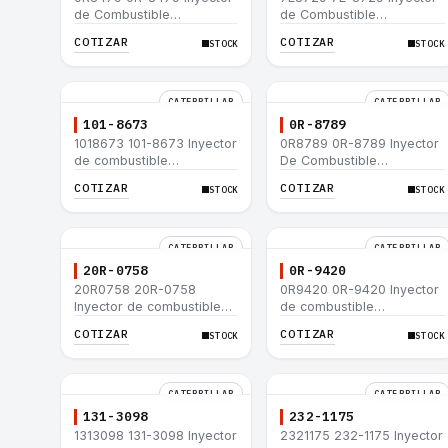
de Combustible
de Combustible
Caterpillar® E200B EL200B
Caterpillar® E200B EL200B
COTIZAR
COTIZAR
STOCK
STOCK
IT12B IT14F IT14B 910E
IT12B IT14F IT14B 910E
CATERPILLAR
CATERPILLAR
101-8673
0R-8789
1018673 101-8673 Inyector
0R8789 0R-8789 Inyector
de combustible
De Combustible
Caterpillar® para motor
Caterpillar® PM-465
COTIZAR
COTIZAR
STOCK
STOCK
3114 3116
3406B 3406C RM-350B
RM-350 SM-350
CATERPILLAR
CATERPILLAR
20R-0758
0R-9420
20R0758 20R-0758
0R9420 0R-9420 Inyector
Inyector de combustible
de combustible
Caterpillar® 3412E 3408E
Caterpillar® 3412E 3408E
COTIZAR
COTIZAR
STOCK
STOCK
775D D9R D10R 657E 631E
775D D9R D10R 657E 631E
988F II
988F II
CATERPILLAR
CATERPILLAR
131-3098
232-1175
1313098 131-3098 Inyector
2321175 232-1175 Inyector