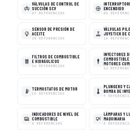
VÁLVULAS DE CONTROL DE
INTERRUPTOR
SUCCIÓN SCV
ENCENDIDO
47
REFERENCIAS
46
REFERENC
SENSOR DE PRESIÓN DE
VÁLVULAS PIL
ACEITE
JOYSTICK DE 
28
REFERENCIAS
26
REFERENC
INYECTORES D
FILTROS DE COMBUSTIBLE
COMBUSTIBLE
E HIDRÁULICOS
MOTORES CUM
16
REFERENCIAS
12
REFERENC
PLUNGERS Y C
TERMOSTATOS DE MOTOR
BOMBA DE INY
10
REFERENCIAS
9
REFERENCI
INDICADORES DE NIVEL DE
LÁMPARAS Y L
COMBUSTIBLE
MAQUINARIA
4
REFERENCIAS
4
REFERENCI