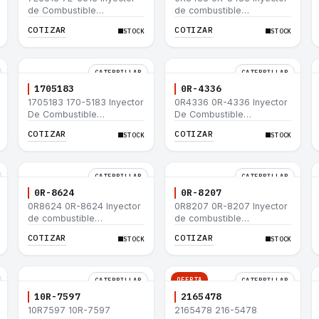
de Combustible
de combustible
Caterpillar® E200B EL200B
Caterpillar® 320 L 320-A L
COTIZAR
COTIZAR
STOCK
STOCK
IT12B IT14F IT14B 910E
320-A N 320-A 320N
320-A S IT18F IT28F
RT100 RT80 953B 928F
918F
CATERPILLAR
CATERPILLAR
1705183
0R-4336
1705183 170-5183 Inyector
0R4336 0R-4336 Inyector
De Combustible
De Combustible
Caterpillar® 3304B 3306C
Caterpillar® 3304B 3306C
COTIZAR
COTIZAR
STOCK
STOCK
330B 160H 12G 12H 140G
330B 160H 12G 12H 140G
950B
950B
CATERPILLAR
CATERPILLAR
0R-8624
0R-8207
0R8624 0R-8624 Inyector
0R8207 0R-8207 Inyector
de combustible
de combustible
Caterpillar® 3412E 3408E
Caterpillar® 3412E 3408E
COTIZAR
COTIZAR
STOCK
STOCK
775D D9R D10R 657E 631E
775D D9R D10R 657E 631E
988F II
988F II
OFERTA
CATERPILLAR
CATERPILLAR
10R-7597
2165478
10R7597 10R-7597
2165478 216-5478