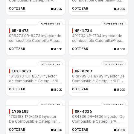
Combustible Caterpillar®
combustible Caterpillar® 320
E200B EL200B IT12B IT14F
L 320-A L 320-A N 320-A
COTIZAR
COTIZAR
STOCK
STOCK
IT14B 910E
320N 320-A S IT18F IT28F
RT100 RT80 953B 928F 918F
CATERPILLAR
CATERPILLAR
0R-8473
4P-1734
0R8473 0R-8473 Inyector de
4P1734 4P-1734 Inyector de
combustible Caterpillar® para
combustible Caterpillar® para
motor 3114 3116
motor 3114 3116
COTIZAR
COTIZAR
STOCK
STOCK
CATERPILLAR
CATERPILLAR
101-8673
0R-8789
1018673 101-8673 Inyector
0R8789 0R-8789 Inyector De
de combustible Caterpillar®
Combustible Caterpillar® PM-
para motor 3114 3116
465 3406B 3406C RM-350B
COTIZAR
COTIZAR
STOCK
STOCK
RM-350 SM-350
CATERPILLAR
CATERPILLAR
1705183
0R-4336
1705183 170-5183 Inyector
0R4336 0R-4336 Inyector De
De Combustible Caterpillar®
Combustible Caterpillar®
3304B 3306C 330B 160H 12G
3304B 3306C 330B 160H 12G
COTIZAR
COTIZAR
STOCK
STOCK
12H 140G 950B
12H 140G 950B