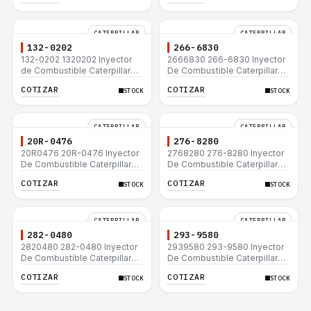
CATERPILLAR
CATERPILLAR
132-0202
266-6830
132-0202 1320202 Inyector
2666830 266-6830 Inyector
de Combustible Caterpillar®
De Combustible Caterpillar®
3508B 3512 3512B 3516B
C3.3 C4.4 3054C 416D 422E
COTIZAR
COTIZAR
STOCK
STOCK
3516C 854G 992G
CATERPILLAR
CATERPILLAR
20R-0476
276-8280
20R0476 20R-0476 Inyector
2768280 276-8280 Inyector
De Combustible Caterpillar®
De Combustible Caterpillar®
C3.3 C4.4 3054C 416D 422E
C4.4 C6.6 D6K 953D
COTIZAR
COTIZAR
STOCK
STOCK
CATERPILLAR
CATERPILLAR
282-0480
293-9580
2820480 282-0480 Inyector
2939580 293-9580 Inyector
De Combustible Caterpillar®
De Combustible Caterpillar®
C4.4 C6.6 D6K 953D
C4.4 C6.6 D6K 953D
COTIZAR
COTIZAR
STOCK
STOCK