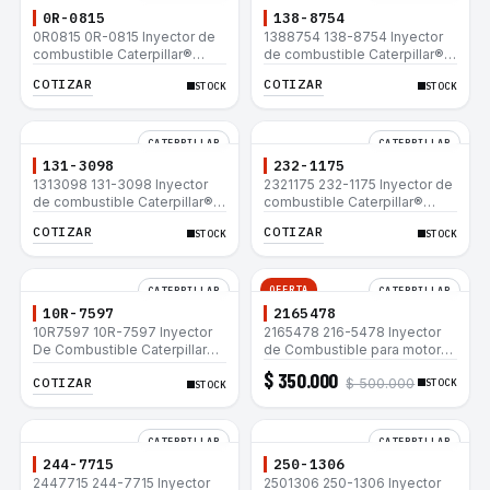
0R-0815
138-8754
0R0815 0R-0815 Inyector de
1388754 138-8754 Inyector
combustible Caterpillar®
de combustible Caterpillar®
3412E 3408E 775D D9R D10R
3412E 3408E 775D D9R D10R
COTIZAR
COTIZAR
STOCK
STOCK
657E 631E 988F II
657E 631E 988F II
CATERPILLAR
CATERPILLAR
131-3098
232-1175
1313098 131-3098 Inyector
2321175 232-1175 Inyector de
de combustible Caterpillar®
combustible Caterpillar®
3412E 3408E 775D D9R D10R
3412E 3408E 775D D9R D10R
COTIZAR
COTIZAR
STOCK
STOCK
657E 631E 988F II
657E 631E 988F II
OFERTA
CATERPILLAR
CATERPILLAR
10R-7597
2165478
10R7597 10R-7597 Inyector
2165478 216-5478 Inyector
De Combustible Caterpillar®
de Combustible para motor
3066 312C 320D 320D L
Caterpillar 3044C
$ 350.000
COTIZAR
$ 500.000
320C 320C L
minicargador 236B 246B
STOCK
STOCK
Bulldozer D3G D4G Cargador
907H 908H
CATERPILLAR
CATERPILLAR
244-7715
250-1306
2447715 244-7715 Inyector
2501306 250-1306 Inyector