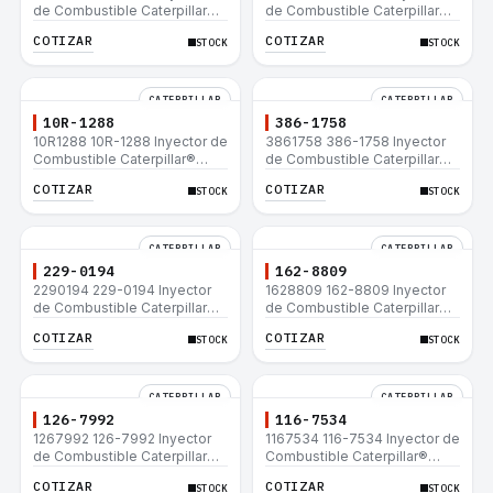
de Combustible Caterpillar®
de Combustible Caterpillar®
C15 C18 C27 C32 365C D8T
3508B 3512 3512B 3516B
COTIZAR
COTIZAR
STOCK
STOCK
980H
3516C 854G 992G
CATERPILLAR
CATERPILLAR
10R-1288
386-1758
10R1288 10R-1288 Inyector de
3861758 386-1758 Inyector
Combustible Caterpillar®
de Combustible Caterpillar®
3508B 3512 3512B 3516B
3508B 3512 3512B 3516B
COTIZAR
COTIZAR
STOCK
STOCK
3516C 854G 992G
3516C 854G 992G
CATERPILLAR
CATERPILLAR
229-0194
162-8809
2290194 229-0194 Inyector
1628809 162-8809 Inyector
de Combustible Caterpillar®
de Combustible Caterpillar®
3508B 3512 3512B 3516B
3508B 3512 3512B 3516B
COTIZAR
COTIZAR
STOCK
STOCK
3516C 854G 992G
3516C 854G 992G
CATERPILLAR
CATERPILLAR
126-7992
116-7534
1267992 126-7992 Inyector
1167534 116-7534 Inyector de
de Combustible Caterpillar®
Combustible Caterpillar®
3508B 3512 3512B 3516B
3508B 3512 3512B 3516B
COTIZAR
COTIZAR
STOCK
STOCK
3516C 854G 992G
3516C 854G 992G