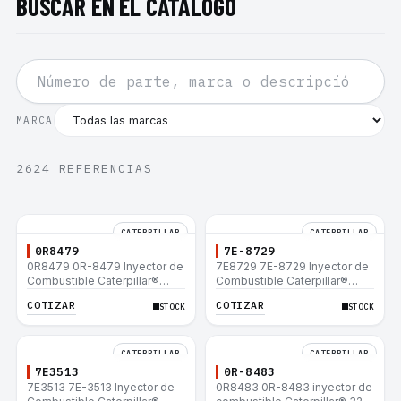
BUSCAR EN EL CATÁLOGO
MARCA
2624
REFERENCIAS
CATERPILLAR
CATERPILLAR
0R8479
7E-8729
0R8479 0R-8479 Inyector de
7E8729 7E-8729 Inyector de
Combustible Caterpillar®
Combustible Caterpillar®
E200B EL200B IT12B IT14F
E200B EL200B IT12B IT14F
COTIZAR
COTIZAR
STOCK
STOCK
IT14B 910E
IT14B 910E
CATERPILLAR
CATERPILLAR
7E3513
0R-8483
7E3513 7E-3513 Inyector de
0R8483 0R-8483 inyector de