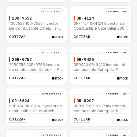
CATERPILLAR
CATERPILLAR
100-7552
0R-4124
1007552 100-7552 Inyector
0R-4124 0R4124 Inyector de
De Combustible Caterpillar®
Combustible Caterpillar 3306
3304B 3306C 330B 160H 12G
3306B 12H 140G 140H 12G
COTIZAR
COTIZAR
STOCK
STOCK
12H 140G 950B
160H D6R D6H D6R
CATERPILLAR
CATERPILLAR
20R-0758
0R-9420
20R0758 20R-0758 Inyector
0R9420 0R-9420 Inyector de
de combustible Caterpillar®
combustible Caterpillar®
3412E 3408E 775D D9R D10R
3412E 3408E 775D D9R D10R
COTIZAR
COTIZAR
STOCK
STOCK
657E 631E 988F II
657E 631E 988F II
CATERPILLAR
CATERPILLAR
0R-8624
0R-8207
0R8624 0R-8624 Inyector de
0R8207 0R-8207 Inyector de
combustible Caterpillar®
combustible Caterpillar®
3412E 3408E 775D D9R D10R
3412E 3408E 775D D9R D10R
COTIZAR
COTIZAR
STOCK
STOCK
657E 631E 988F II
657E 631E 988F II
CATERPILLAR
CATERPILLAR