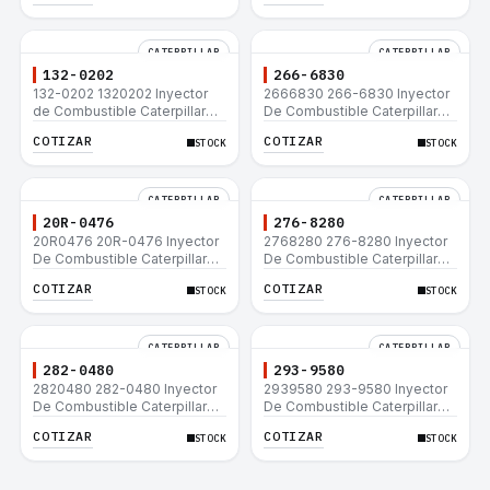
CATERPILLAR
CATERPILLAR
132-0202
266-6830
132-0202 1320202 Inyector
2666830 266-6830 Inyector
de Combustible Caterpillar®
De Combustible Caterpillar®
3508B 3512 3512B 3516B
C3.3 C4.4 3054C 416D 422E
COTIZAR
COTIZAR
STOCK
STOCK
3516C 854G 992G
CATERPILLAR
CATERPILLAR
20R-0476
276-8280
20R0476 20R-0476 Inyector
2768280 276-8280 Inyector
De Combustible Caterpillar®
De Combustible Caterpillar®
C3.3 C4.4 3054C 416D 422E
C4.4 C6.6 D6K 953D
COTIZAR
COTIZAR
STOCK
STOCK
CATERPILLAR
CATERPILLAR
282-0480
293-9580
2820480 282-0480 Inyector
2939580 293-9580 Inyector
De Combustible Caterpillar®
De Combustible Caterpillar®
C4.4 C6.6 D6K 953D
C4.4 C6.6 D6K 953D
COTIZAR
COTIZAR
STOCK
STOCK