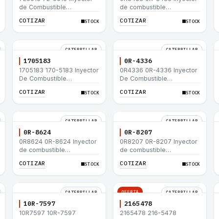
de Combustible
de combustible
Caterpillar® E200B EL200B
Caterpillar® 320 L 320-A L
COTIZAR
COTIZAR
STOCK
STOCK
IT12B IT14F IT14B 910E
320-A N 320-A 320N
320-A S IT18F IT28F
RT100 RT80 953B 928F
918F
CATERPILLAR
CATERPILLAR
1705183
0R-4336
1705183 170-5183 Inyector
0R4336 0R-4336 Inyector
De Combustible
De Combustible
Caterpillar® 3304B 3306C
Caterpillar® 3304B 3306C
COTIZAR
COTIZAR
STOCK
STOCK
330B 160H 12G 12H 140G
330B 160H 12G 12H 140G
950B
950B
CATERPILLAR
CATERPILLAR
0R-8624
0R-8207
0R8624 0R-8624 Inyector
0R8207 0R-8207 Inyector
de combustible
de combustible
Caterpillar® 3412E 3408E
Caterpillar® 3412E 3408E
COTIZAR
COTIZAR
STOCK
STOCK
775D D9R D10R 657E 631E
775D D9R D10R 657E 631E
988F II
988F II
OFERTA
CATERPILLAR
CATERPILLAR
10R-7597
2165478
10R7597 10R-7597
2165478 216-5478