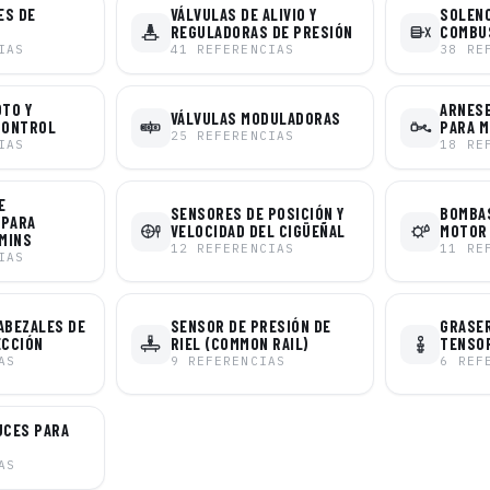
ES DE
VÁLVULAS DE ALIVIO Y
SOLENO
REGULADORAS DE PRESIÓN
COMBU
IAS
41
REFERENCIAS
38
RE
OTO Y
ARNESE
VÁLVULAS MODULADORAS
CONTROL
PARA 
25
REFERENCIAS
IAS
18
RE
E
SENSORES DE POSICIÓN Y
BOMBAS
 PARA
VELOCIDAD DEL CIGÜEÑAL
MOTOR
MINS
12
REFERENCIAS
11
RE
IAS
ABEZALES DE
SENSOR DE PRESIÓN DE
GRASER
ECCIÓN
RIEL (COMMON RAIL)
TENSO
AS
9
REFERENCIAS
6
REF
UCES PARA
AS