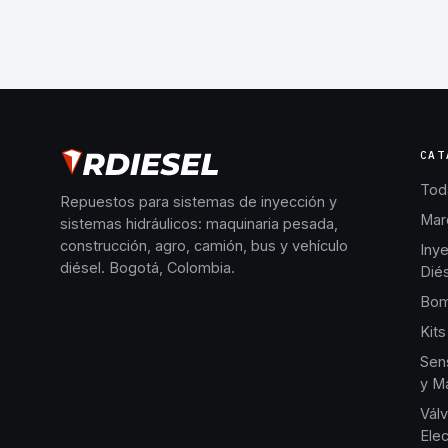
CAT
Toda
Repuestos para sistemas de inyección y
Mar
sistemas hidráulicos: maquinaria pesada,
construcción, agro, camión, bus y vehículo
Iny
diésel. Bogotá, Colombia.
Dié
Bom
Kits
Sen
y Ma
Válv
Elec