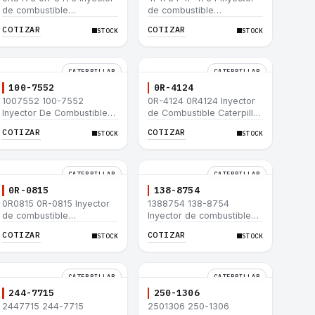
de combustible
de combustible
Caterpillar® para motor
Caterpillar® para motor
COTIZAR
COTIZAR
STOCK
STOCK
3114 3116
3114 3116
CATERPILLAR
CATERPILLAR
100-7552
0R-4124
1007552 100-7552
0R-4124 0R4124 Inyector
Inyector De Combustible
de Combustible Caterpillar
Caterpillar® 3304B 3306C
3306 3306B 12H 140G
COTIZAR
COTIZAR
STOCK
STOCK
330B 160H 12G 12H 140G
140H 12G 160H D6R D6H
950B
D6R
CATERPILLAR
CATERPILLAR
0R-0815
138-8754
0R0815 0R-0815 Inyector
1388754 138-8754
de combustible
Inyector de combustible
Caterpillar® 3412E 3408E
Caterpillar® 3412E 3408E
COTIZAR
COTIZAR
STOCK
STOCK
775D D9R D10R 657E 631E
775D D9R D10R 657E 631E
988F II
988F II
CATERPILLAR
CATERPILLAR
244-7715
250-1306
2447715 244-7715
2501306 250-1306