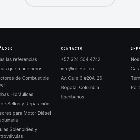
ÁLOGO
CONTACTO
EMP
s las referencias
+57 324 504 4742
Nos
cas que manejamos
info@rdiesel.co
Gara
ectores de Combustible
Av. Calle 6 #20A-26
Térm
sel
Bogotá, Colombia
Polí
bas Hidráulicas
Escríbanos
 de Sellos y Reparación
sores para Motor Diésel
quinaria
ulas Solenoides y
troválvulas