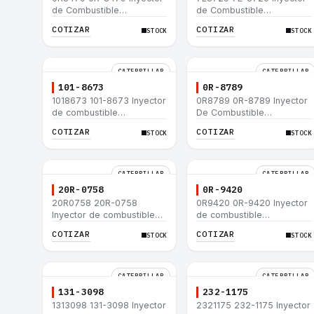
de Combustible
de Combustible
Caterpillar® E200B EL200B
Caterpillar® E200B EL200B
COTIZAR
COTIZAR
STOCK
STOCK
IT12B IT14F IT14B 910E
IT12B IT14F IT14B 910E
CATERPILLAR
CATERPILLAR
101-8673
0R-8789
1018673 101-8673 Inyector
0R8789 0R-8789 Inyector
de combustible
De Combustible
Caterpillar® para motor
Caterpillar® PM-465
COTIZAR
COTIZAR
STOCK
STOCK
3114 3116
3406B 3406C RM-350B
RM-350 SM-350
CATERPILLAR
CATERPILLAR
20R-0758
0R-9420
20R0758 20R-0758
0R9420 0R-9420 Inyector
Inyector de combustible
de combustible
Caterpillar® 3412E 3408E
Caterpillar® 3412E 3408E
COTIZAR
COTIZAR
STOCK
STOCK
775D D9R D10R 657E 631E
775D D9R D10R 657E 631E
988F II
988F II
CATERPILLAR
CATERPILLAR
131-3098
232-1175
1313098 131-3098 Inyector
2321175 232-1175 Inyector