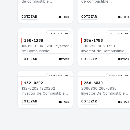
de combustible
de combustible
Caterpillar® 3412E 3408E
Caterpillar® 3412E 3408E
775D D9R D10R 657E 631E
775D D9R D10R 657E 631E
988F II
988F II
COTIZAR
COTIZAR
STOCK
STOCK
CATERPILLAR
CATERPILLAR
10R-1288
386-1758
10R1288 10R-1288 Inyector
3861758 386-1758
de Combustible
Inyector de Combustible
Caterpillar® 3508B 3512
Caterpillar® 3508B 3512
COTIZAR
COTIZAR
STOCK
STOCK
3512B 3516B 3516C 854G
3512B 3516B 3516C 854G
992G
992G
CATERPILLAR
CATERPILLAR
132-0202
266-6830
132-0202 1320202
2666830 266-6830
Inyector de Combustible
Inyector De Combustible
Caterpillar® 3508B 3512
Caterpillar® C3.3 C4.4
COTIZAR
COTIZAR
STOCK
STOCK
3512B 3516B 3516C 854G
3054C 416D 422E
992G