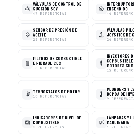
VÁLVULAS DE CONTROL DE
INTERRUPTOR
SUCCIÓN SCV
ENCENDIDO
47
REFERENCIAS
46
REFERENC
SENSOR DE PRESIÓN DE
VÁLVULAS PIL
ACEITE
JOYSTICK DE 
28
REFERENCIAS
26
REFERENC
INYECTORES D
FILTROS DE COMBUSTIBLE
COMBUSTIBLE
E HIDRÁULICOS
MOTORES CUM
16
REFERENCIAS
12
REFERENC
PLUNGERS Y C
TERMOSTATOS DE MOTOR
BOMBA DE INY
10
REFERENCIAS
9
REFERENCI
INDICADORES DE NIVEL DE
LÁMPARAS Y L
COMBUSTIBLE
MAQUINARIA
4
REFERENCIAS
4
REFERENCI