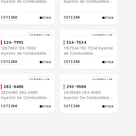
Inyector de Combustible
Inyector de Combustible
Caterpillar® C15 C18 C27
Caterpillar® 3508B 3512
C32 365C D8T 980H
3512B 3516B 3516C 854G
992G
COTIZAR
COTIZAR
STOCK
STOCK
CATERPILLAR
CATERPILLAR
126-7992
116-7534
1267992 126-7992
1167534 116-7534 Inyector
Inyector de Combustible
de Combustible
Caterpillar® 3508B 3512
Caterpillar® 3508B 3512
COTIZAR
COTIZAR
STOCK
STOCK
3512B 3516B 3516C 854G
3512B 3516B 3516C 854G
992G
992G
CATERPILLAR
CATERPILLAR
282-0480
293-9580
2820480 282-0480
2939580 293-9580
Inyector De Combustible
Inyector De Combustible
Caterpillar® C4.4 C6.6 D6K
Caterpillar® C4.4 C6.6 D6K
COTIZAR
COTIZAR
STOCK
STOCK
953D
953D