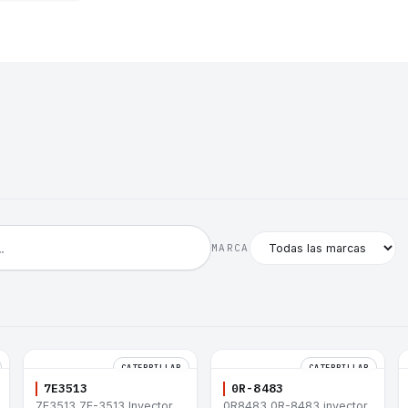
MARCA
CATERPILLAR
CATERPILLAR
7E3513
0R-8483
7E3513 7E-3513 Inyector
0R8483 0R-8483 inyector