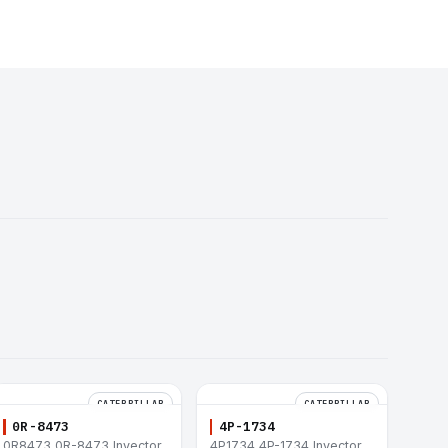
CATERPILLAR
CATERPILLAR
0R-8473
4P-1734
0R8473 0R-8473 Inyector
4P1734 4P-1734 Inyector