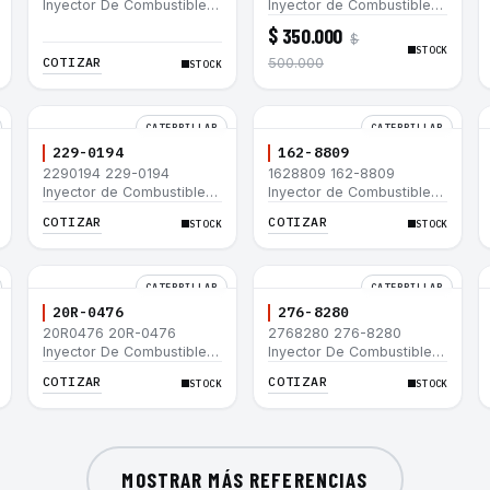
Inyector De Combustible
Inyector de Combustible
Caterpillar® 3066 312C
para motor Caterpillar
$ 350.000
$
320D 320D L 320C 320C
3044C minicargador 236B
STOCK
L
246B Bulldozer D3G D4G
COTIZAR
500.000
STOCK
Cargador 907H 908H
CATERPILLAR
CATERPILLAR
229-0194
162-8809
2290194 229-0194
1628809 162-8809
Inyector de Combustible
Inyector de Combustible
Caterpillar® 3508B 3512
Caterpillar® 3508B 3512
COTIZAR
COTIZAR
STOCK
STOCK
3512B 3516B 3516C 854G
3512B 3516B 3516C 854G
992G
992G
CATERPILLAR
CATERPILLAR
20R-0476
276-8280
20R0476 20R-0476
2768280 276-8280
Inyector De Combustible
Inyector De Combustible
Caterpillar® C3.3 C4.4
Caterpillar® C4.4 C6.6 D6K
COTIZAR
COTIZAR
STOCK
STOCK
3054C 416D 422E
953D
MOSTRAR MÁS REFERENCIAS