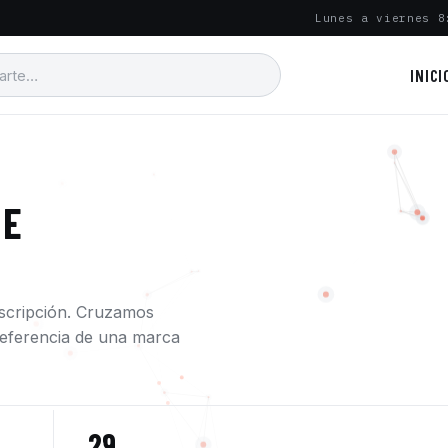
Lunes a viernes 8
INICI
 E
escripción. Cruzamos
a referencia de una marca
29