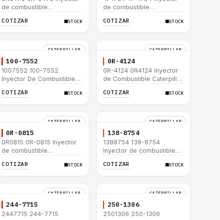
de combustible
de combustible
Caterpillar® para motor
Caterpillar® para motor
COTIZAR
COTIZAR
STOCK
STOCK
3114 3116
3114 3116
CATERPILLAR
CATERPILLAR
100-7552
0R-4124
1007552 100-7552
0R-4124 0R4124 Inyector
Inyector De Combustible
de Combustible Caterpillar
Caterpillar® 3304B 3306C
3306 3306B 12H 140G
COTIZAR
COTIZAR
STOCK
STOCK
330B 160H 12G 12H 140G
140H 12G 160H D6R D6H
950B
D6R
CATERPILLAR
CATERPILLAR
0R-0815
138-8754
0R0815 0R-0815 Inyector
1388754 138-8754
de combustible
Inyector de combustible
Caterpillar® 3412E 3408E
Caterpillar® 3412E 3408E
COTIZAR
COTIZAR
STOCK
STOCK
775D D9R D10R 657E 631E
775D D9R D10R 657E 631E
988F II
988F II
CATERPILLAR
CATERPILLAR
244-7715
250-1306
2447715 244-7715
2501306 250-1306