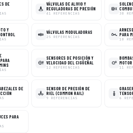
ES DE
VÁLVULAS DE ALIVIO Y
SOLENO
REGULADORAS DE PRESIÓN
COMBU
IAS
41
REFERENCIAS
38
RE
OTO Y
ARNESE
VÁLVULAS MODULADORAS
CONTROL
PARA 
25
REFERENCIAS
IAS
18
RE
E
SENSORES DE POSICIÓN Y
BOMBAS
 PARA
VELOCIDAD DEL CIGÜEÑAL
MOTOR
MINS
12
REFERENCIAS
11
RE
IAS
ABEZALES DE
SENSOR DE PRESIÓN DE
GRASER
ECCIÓN
RIEL (COMMON RAIL)
TENSO
AS
9
REFERENCIAS
6
REF
UCES PARA
AS