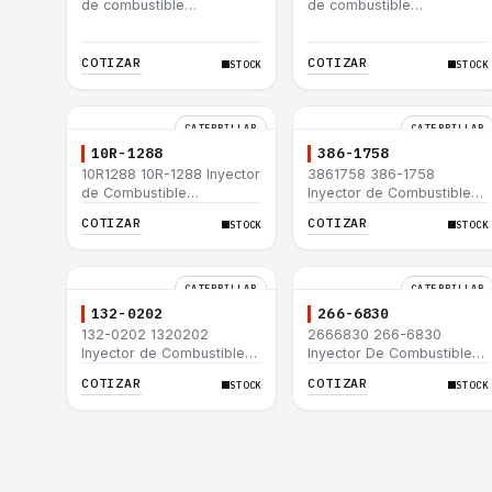
de combustible
de combustible
Caterpillar® 3412E 3408E
Caterpillar® 3412E 3408E
775D D9R D10R 657E 631E
775D D9R D10R 657E 631E
988F II
988F II
COTIZAR
COTIZAR
STOCK
STOCK
CATERPILLAR
CATERPILLAR
10R-1288
386-1758
10R1288 10R-1288 Inyector
3861758 386-1758
de Combustible
Inyector de Combustible
Caterpillar® 3508B 3512
Caterpillar® 3508B 3512
COTIZAR
COTIZAR
STOCK
STOCK
3512B 3516B 3516C 854G
3512B 3516B 3516C 854G
992G
992G
CATERPILLAR
CATERPILLAR
132-0202
266-6830
132-0202 1320202
2666830 266-6830
Inyector de Combustible
Inyector De Combustible
Caterpillar® 3508B 3512
Caterpillar® C3.3 C4.4
COTIZAR
COTIZAR
STOCK
STOCK
3512B 3516B 3516C 854G
3054C 416D 422E
992G