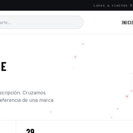
Lunes a viernes 8
INICI
 E
escripción. Cruzamos
a referencia de una marca
29