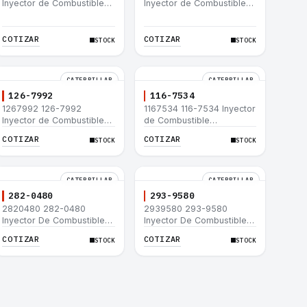
Inyector de Combustible
Inyector de Combustible
Caterpillar® C15 C18 C27
Caterpillar® 3508B 3512
C32 365C D8T 980H
3512B 3516B 3516C 854G
992G
COTIZAR
COTIZAR
STOCK
STOCK
CATERPILLAR
CATERPILLAR
126-7992
116-7534
1267992 126-7992
1167534 116-7534 Inyector
Inyector de Combustible
de Combustible
Caterpillar® 3508B 3512
Caterpillar® 3508B 3512
COTIZAR
COTIZAR
STOCK
STOCK
3512B 3516B 3516C 854G
3512B 3516B 3516C 854G
992G
992G
CATERPILLAR
CATERPILLAR
282-0480
293-9580
2820480 282-0480
2939580 293-9580
Inyector De Combustible
Inyector De Combustible
Caterpillar® C4.4 C6.6 D6K
Caterpillar® C4.4 C6.6 D6K
COTIZAR
COTIZAR
STOCK
STOCK
953D
953D