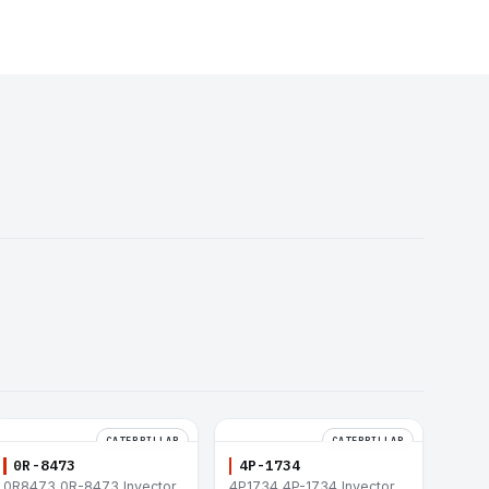
CATERPILLAR
CATERPILLAR
0R-8473
4P-1734
0R8473 0R-8473 Inyector
4P1734 4P-1734 Inyector