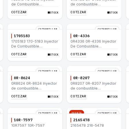
de Combustible
de combustible
Caterpillar® E200B EL200B
Caterpillar® 320 L 320-A L
COTIZAR
COTIZAR
STOCK
STOCK
IT12B IT14F IT14B 910E
320-A N 320-A 320N
320-A S IT18F IT28F
RT100 RT80 953B 928F
918F
CATERPILLAR
CATERPILLAR
1705183
0R-4336
1705183 170-5183 Inyector
0R4336 0R-4336 Inyector
De Combustible
De Combustible
Caterpillar® 3304B 3306C
Caterpillar® 3304B 3306C
COTIZAR
COTIZAR
STOCK
STOCK
330B 160H 12G 12H 140G
330B 160H 12G 12H 140G
950B
950B
CATERPILLAR
CATERPILLAR
0R-8624
0R-8207
0R8624 0R-8624 Inyector
0R8207 0R-8207 Inyector
de combustible
de combustible
Caterpillar® 3412E 3408E
Caterpillar® 3412E 3408E
COTIZAR
COTIZAR
STOCK
STOCK
775D D9R D10R 657E 631E
775D D9R D10R 657E 631E
988F II
988F II
OFERTA
CATERPILLAR
CATERPILLAR
10R-7597
2165478
10R7597 10R-7597
2165478 216-5478