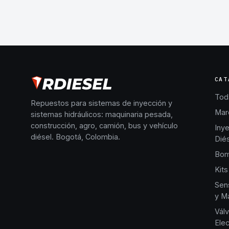
CAT
Toda
Repuestos para sistemas de inyección y
Mar
sistemas hidráulicos: maquinaria pesada,
construcción, agro, camión, bus y vehículo
Iny
diésel. Bogotá, Colombia.
Dié
Bom
Kits
Sen
y Ma
Válv
Elec