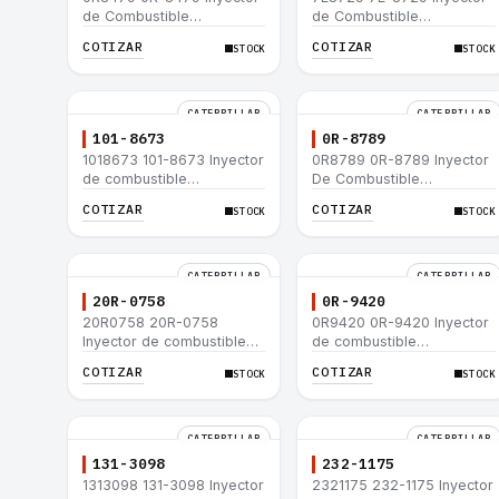
de Combustible
de Combustible
Caterpillar® E200B EL200B
Caterpillar® E200B EL200B
COTIZAR
COTIZAR
STOCK
STOCK
IT12B IT14F IT14B 910E
IT12B IT14F IT14B 910E
CATERPILLAR
CATERPILLAR
101-8673
0R-8789
1018673 101-8673 Inyector
0R8789 0R-8789 Inyector
de combustible
De Combustible
Caterpillar® para motor
Caterpillar® PM-465
COTIZAR
COTIZAR
STOCK
STOCK
3114 3116
3406B 3406C RM-350B
RM-350 SM-350
CATERPILLAR
CATERPILLAR
20R-0758
0R-9420
20R0758 20R-0758
0R9420 0R-9420 Inyector
Inyector de combustible
de combustible
Caterpillar® 3412E 3408E
Caterpillar® 3412E 3408E
COTIZAR
COTIZAR
STOCK
STOCK
775D D9R D10R 657E 631E
775D D9R D10R 657E 631E
988F II
988F II
CATERPILLAR
CATERPILLAR
131-3098
232-1175
1313098 131-3098 Inyector
2321175 232-1175 Inyector