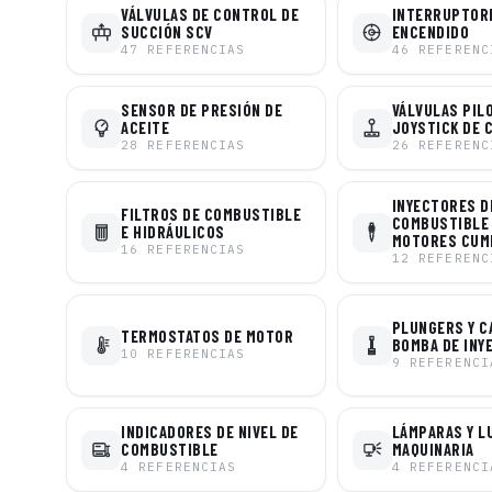
VÁLVULAS DE CONTROL DE
INTERRUPTOR
SUCCIÓN SCV
ENCENDIDO
47
REFERENCIAS
46
REFERENC
SENSOR DE PRESIÓN DE
VÁLVULAS PIL
ACEITE
JOYSTICK DE 
28
REFERENCIAS
26
REFERENC
INYECTORES D
FILTROS DE COMBUSTIBLE
COMBUSTIBLE
E HIDRÁULICOS
MOTORES CUM
16
REFERENCIAS
12
REFERENC
PLUNGERS Y C
TERMOSTATOS DE MOTOR
BOMBA DE INY
10
REFERENCIAS
9
REFERENCI
INDICADORES DE NIVEL DE
LÁMPARAS Y L
COMBUSTIBLE
MAQUINARIA
4
REFERENCIAS
4
REFERENCI