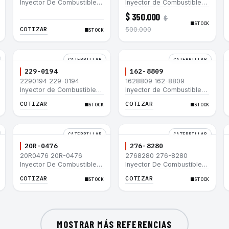
Inyector De Combustible
Inyector de Combustible
Caterpillar® 3066 312C
para motor Caterpillar
$ 350.000
$
320D 320D L 320C 320C
3044C minicargador 236B
STOCK
L
246B Bulldozer D3G D4G
COTIZAR
500.000
STOCK
Cargador 907H 908H
CATERPILLAR
CATERPILLAR
229-0194
162-8809
2290194 229-0194
1628809 162-8809
Inyector de Combustible
Inyector de Combustible
Caterpillar® 3508B 3512
Caterpillar® 3508B 3512
COTIZAR
COTIZAR
STOCK
STOCK
3512B 3516B 3516C 854G
3512B 3516B 3516C 854G
992G
992G
CATERPILLAR
CATERPILLAR
20R-0476
276-8280
20R0476 20R-0476
2768280 276-8280
Inyector De Combustible
Inyector De Combustible
Caterpillar® C3.3 C4.4
Caterpillar® C4.4 C6.6 D6K
COTIZAR
COTIZAR
STOCK
STOCK
3054C 416D 422E
953D
MOSTRAR MÁS REFERENCIAS