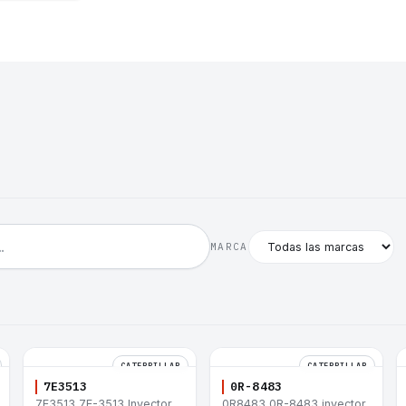
MARCA
CATERPILLAR
CATERPILLAR
7E3513
0R-8483
7E3513 7E-3513 Inyector
0R8483 0R-8483 inyector