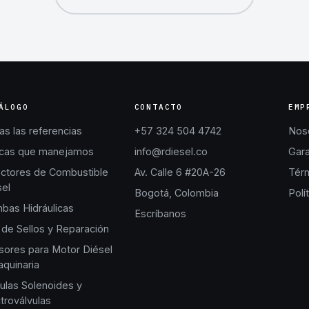
ÁLOGO
CONTACTO
EMP
s las referencias
+57 324 504 4742
Nos
cas que manejamos
info@rdiesel.co
Gara
ectores de Combustible
Av. Calle 6 #20A-26
Térm
sel
Bogotá, Colombia
Polí
bas Hidráulicas
Escríbanos
 de Sellos y Reparación
sores para Motor Diésel
quinaria
ulas Solenoides y
troválvulas