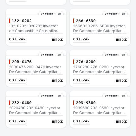
CATERPILLAR
CATERPILLAR
132-0202
266-6830
132-0202 1320202 Inyector
2666830 266-6830 Inyector
de Combustible Caterpillar®
De Combustible Caterpillar®
3508B 3512 3512B 3516B
C3.3 C4.4 3054C 416D 422E
COTIZAR
COTIZAR
STOCK
STOCK
3516C 854G 992G
CATERPILLAR
CATERPILLAR
20R-0476
276-8280
20R0476 20R-0476 Inyector
2768280 276-8280 Inyector
De Combustible Caterpillar®
De Combustible Caterpillar®
C3.3 C4.4 3054C 416D 422E
C4.4 C6.6 D6K 953D
COTIZAR
COTIZAR
STOCK
STOCK
CATERPILLAR
CATERPILLAR
282-0480
293-9580
2820480 282-0480 Inyector
2939580 293-9580 Inyector
De Combustible Caterpillar®
De Combustible Caterpillar®
C4.4 C6.6 D6K 953D
C4.4 C6.6 D6K 953D
COTIZAR
COTIZAR
STOCK
STOCK