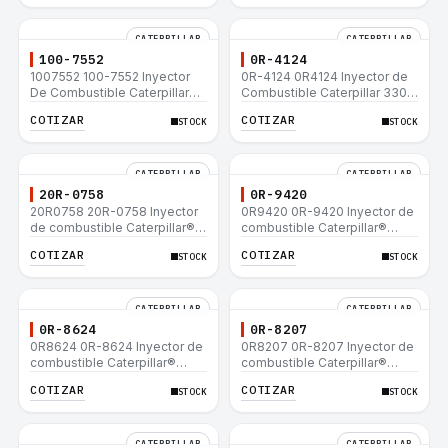
CATERPILLAR
CATERPILLAR
100-7552
0R-4124
1007552 100-7552 Inyector
0R-4124 0R4124 Inyector de
De Combustible Caterpillar®
Combustible Caterpillar 3306
3304B 3306C 330B 160H 12G
3306B 12H 140G 140H 12G
COTIZAR
COTIZAR
STOCK
STOCK
12H 140G 950B
160H D6R D6H D6R
CATERPILLAR
CATERPILLAR
20R-0758
0R-9420
20R0758 20R-0758 Inyector
0R9420 0R-9420 Inyector de
de combustible Caterpillar®
combustible Caterpillar®
3412E 3408E 775D D9R D10R
3412E 3408E 775D D9R D10R
COTIZAR
COTIZAR
STOCK
STOCK
657E 631E 988F II
657E 631E 988F II
CATERPILLAR
CATERPILLAR
0R-8624
0R-8207
0R8624 0R-8624 Inyector de
0R8207 0R-8207 Inyector de
combustible Caterpillar®
combustible Caterpillar®
3412E 3408E 775D D9R D10R
3412E 3408E 775D D9R D10R
COTIZAR
COTIZAR
STOCK
STOCK
657E 631E 988F II
657E 631E 988F II
CATERPILLAR
CATERPILLAR