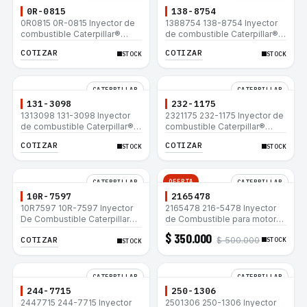
0R-0815
138-8754
0R0815 0R-0815 Inyector de
1388754 138-8754 Inyector
combustible Caterpillar®
de combustible Caterpillar®
3412E 3408E 775D D9R D10R
3412E 3408E 775D D9R D10R
COTIZAR
COTIZAR
STOCK
STOCK
657E 631E 988F II
657E 631E 988F II
CATERPILLAR
CATERPILLAR
131-3098
232-1175
1313098 131-3098 Inyector
2321175 232-1175 Inyector de
de combustible Caterpillar®
combustible Caterpillar®
3412E 3408E 775D D9R D10R
3412E 3408E 775D D9R D10R
COTIZAR
COTIZAR
STOCK
STOCK
657E 631E 988F II
657E 631E 988F II
OFERTA
CATERPILLAR
CATERPILLAR
10R-7597
2165478
10R7597 10R-7597 Inyector
2165478 216-5478 Inyector
De Combustible Caterpillar®
de Combustible para motor
3066 312C 320D 320D L
Caterpillar 3044C
$ 350.000
COTIZAR
$ 500.000
320C 320C L
minicargador 236B 246B
STOCK
STOCK
Bulldozer D3G D4G Cargador
907H 908H
CATERPILLAR
CATERPILLAR
244-7715
250-1306
2447715 244-7715 Inyector
2501306 250-1306 Inyector