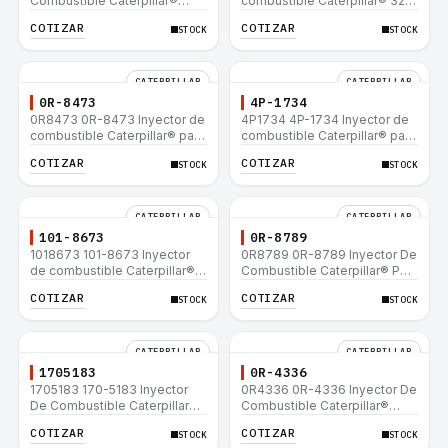
Combustible Caterpillar®
combustible Caterpillar® 320
E200B EL200B IT12B IT14F
L 320-A L 320-A N 320-A
COTIZAR
COTIZAR
STOCK
STOCK
IT14B 910E
320N 320-A S IT18F IT28F
RT100 RT80 953B 928F 918F
CATERPILLAR
CATERPILLAR
0R-8473
4P-1734
0R8473 0R-8473 Inyector de
4P1734 4P-1734 Inyector de
combustible Caterpillar® para
combustible Caterpillar® para
motor 3114 3116
motor 3114 3116
COTIZAR
COTIZAR
STOCK
STOCK
CATERPILLAR
CATERPILLAR
101-8673
0R-8789
1018673 101-8673 Inyector
0R8789 0R-8789 Inyector De
de combustible Caterpillar®
Combustible Caterpillar® PM-
para motor 3114 3116
465 3406B 3406C RM-350B
COTIZAR
COTIZAR
STOCK
STOCK
RM-350 SM-350
CATERPILLAR
CATERPILLAR
1705183
0R-4336
1705183 170-5183 Inyector
0R4336 0R-4336 Inyector De
De Combustible Caterpillar®
Combustible Caterpillar®
3304B 3306C 330B 160H 12G
3304B 3306C 330B 160H 12G
COTIZAR
COTIZAR
STOCK
STOCK
12H 140G 950B
12H 140G 950B