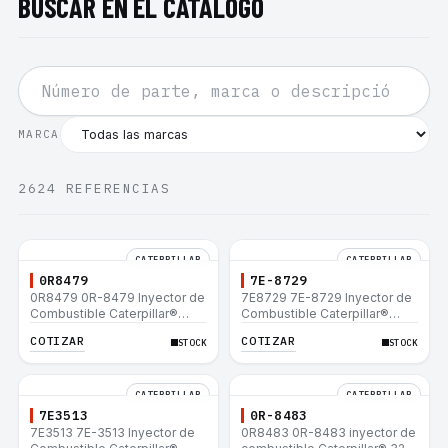
BUSCAR EN EL CATÁLOGO
MARCA
2624
REFERENCIAS
CATERPILLAR
CATERPILLAR
0R8479
7E-8729
0R8479 0R-8479 Inyector de
7E8729 7E-8729 Inyector de
Combustible Caterpillar®
Combustible Caterpillar®
E200B EL200B IT12B IT14F
E200B EL200B IT12B IT14F
COTIZAR
COTIZAR
STOCK
STOCK
IT14B 910E
IT14B 910E
CATERPILLAR
CATERPILLAR
7E3513
0R-8483
7E3513 7E-3513 Inyector de
0R8483 0R-8483 inyector de