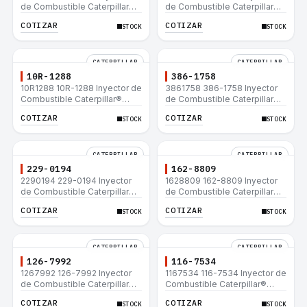
de Combustible Caterpillar®
de Combustible Caterpillar®
C15 C18 C27 C32 365C D8T
3508B 3512 3512B 3516B
COTIZAR
COTIZAR
STOCK
STOCK
980H
3516C 854G 992G
CATERPILLAR
CATERPILLAR
10R-1288
386-1758
10R1288 10R-1288 Inyector de
3861758 386-1758 Inyector
Combustible Caterpillar®
de Combustible Caterpillar®
3508B 3512 3512B 3516B
3508B 3512 3512B 3516B
COTIZAR
COTIZAR
STOCK
STOCK
3516C 854G 992G
3516C 854G 992G
CATERPILLAR
CATERPILLAR
229-0194
162-8809
2290194 229-0194 Inyector
1628809 162-8809 Inyector
de Combustible Caterpillar®
de Combustible Caterpillar®
3508B 3512 3512B 3516B
3508B 3512 3512B 3516B
COTIZAR
COTIZAR
STOCK
STOCK
3516C 854G 992G
3516C 854G 992G
CATERPILLAR
CATERPILLAR
126-7992
116-7534
1267992 126-7992 Inyector
1167534 116-7534 Inyector de
de Combustible Caterpillar®
Combustible Caterpillar®
3508B 3512 3512B 3516B
3508B 3512 3512B 3516B
COTIZAR
COTIZAR
STOCK
STOCK
3516C 854G 992G
3516C 854G 992G