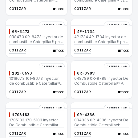
Combustible Caterpillar®
combustible Caterpillar® 320
E200B EL200B IT12B IT14F
L 320-A L 320-A N 320-A
COTIZAR
COTIZAR
STOCK
STOCK
IT14B 910E
320N 320-A S IT18F IT28F
RT100 RT80 953B 928F 918F
CATERPILLAR
CATERPILLAR
0R-8473
4P-1734
0R8473 0R-8473 Inyector de
4P1734 4P-1734 Inyector de
combustible Caterpillar® para
combustible Caterpillar® para
motor 3114 3116
motor 3114 3116
COTIZAR
COTIZAR
STOCK
STOCK
CATERPILLAR
CATERPILLAR
101-8673
0R-8789
1018673 101-8673 Inyector
0R8789 0R-8789 Inyector De
de combustible Caterpillar®
Combustible Caterpillar® PM-
para motor 3114 3116
465 3406B 3406C RM-350B
COTIZAR
COTIZAR
STOCK
STOCK
RM-350 SM-350
CATERPILLAR
CATERPILLAR
1705183
0R-4336
1705183 170-5183 Inyector
0R4336 0R-4336 Inyector De
De Combustible Caterpillar®
Combustible Caterpillar®
3304B 3306C 330B 160H 12G
3304B 3306C 330B 160H 12G
COTIZAR
COTIZAR
STOCK
STOCK
12H 140G 950B
12H 140G 950B