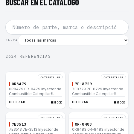
BUSCAR EN EL CATÁLOGO
MARCA
2624
REFERENCIAS
CATERPILLAR
CATERPILLAR
0R8479
7E-8729
0R8479 0R-8479 Inyector de
7E8729 7E-8729 Inyector de
Combustible Caterpillar®
Combustible Caterpillar®
E200B EL200B IT12B IT14F
E200B EL200B IT12B IT14F
COTIZAR
COTIZAR
STOCK
STOCK
IT14B 910E
IT14B 910E
CATERPILLAR
CATERPILLAR
7E3513
0R-8483
7E3513 7E-3513 Inyector de
0R8483 0R-8483 inyector de