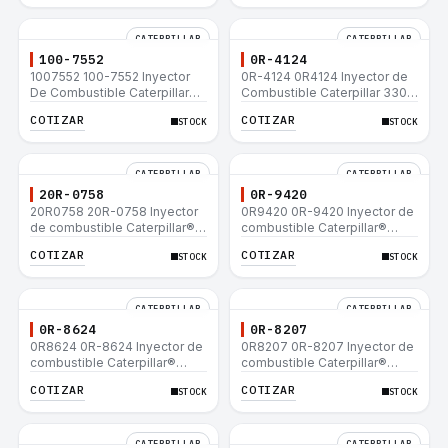
CATERPILLAR
CATERPILLAR
100-7552
0R-4124
1007552 100-7552 Inyector
0R-4124 0R4124 Inyector de
De Combustible Caterpillar®
Combustible Caterpillar 3306
3304B 3306C 330B 160H 12G
3306B 12H 140G 140H 12G
COTIZAR
COTIZAR
STOCK
STOCK
12H 140G 950B
160H D6R D6H D6R
CATERPILLAR
CATERPILLAR
20R-0758
0R-9420
20R0758 20R-0758 Inyector
0R9420 0R-9420 Inyector de
de combustible Caterpillar®
combustible Caterpillar®
3412E 3408E 775D D9R D10R
3412E 3408E 775D D9R D10R
COTIZAR
COTIZAR
STOCK
STOCK
657E 631E 988F II
657E 631E 988F II
CATERPILLAR
CATERPILLAR
0R-8624
0R-8207
0R8624 0R-8624 Inyector de
0R8207 0R-8207 Inyector de
combustible Caterpillar®
combustible Caterpillar®
3412E 3408E 775D D9R D10R
3412E 3408E 775D D9R D10R
COTIZAR
COTIZAR
STOCK
STOCK
657E 631E 988F II
657E 631E 988F II
CATERPILLAR
CATERPILLAR