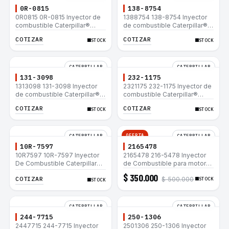
0R-0815
138-8754
0R0815 0R-0815 Inyector de
1388754 138-8754 Inyector
combustible Caterpillar®
de combustible Caterpillar®
3412E 3408E 775D D9R D10R
3412E 3408E 775D D9R D10R
COTIZAR
COTIZAR
STOCK
STOCK
657E 631E 988F II
657E 631E 988F II
CATERPILLAR
CATERPILLAR
131-3098
232-1175
1313098 131-3098 Inyector
2321175 232-1175 Inyector de
de combustible Caterpillar®
combustible Caterpillar®
3412E 3408E 775D D9R D10R
3412E 3408E 775D D9R D10R
COTIZAR
COTIZAR
STOCK
STOCK
657E 631E 988F II
657E 631E 988F II
OFERTA
CATERPILLAR
CATERPILLAR
10R-7597
2165478
10R7597 10R-7597 Inyector
2165478 216-5478 Inyector
De Combustible Caterpillar®
de Combustible para motor
3066 312C 320D 320D L
Caterpillar 3044C
$ 350.000
COTIZAR
$ 500.000
320C 320C L
minicargador 236B 246B
STOCK
STOCK
Bulldozer D3G D4G Cargador
907H 908H
CATERPILLAR
CATERPILLAR
244-7715
250-1306
2447715 244-7715 Inyector
2501306 250-1306 Inyector