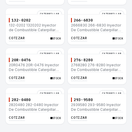
CATERPILLAR
CATERPILLAR
132-0202
266-6830
132-0202 1320202 Inyector
2666830 266-6830 Inyector
de Combustible Caterpillar®
De Combustible Caterpillar®
3508B 3512 3512B 3516B
C3.3 C4.4 3054C 416D 422E
COTIZAR
COTIZAR
STOCK
STOCK
3516C 854G 992G
CATERPILLAR
CATERPILLAR
20R-0476
276-8280
20R0476 20R-0476 Inyector
2768280 276-8280 Inyector
De Combustible Caterpillar®
De Combustible Caterpillar®
C3.3 C4.4 3054C 416D 422E
C4.4 C6.6 D6K 953D
COTIZAR
COTIZAR
STOCK
STOCK
CATERPILLAR
CATERPILLAR
282-0480
293-9580
2820480 282-0480 Inyector
2939580 293-9580 Inyector
De Combustible Caterpillar®
De Combustible Caterpillar®
C4.4 C6.6 D6K 953D
C4.4 C6.6 D6K 953D
COTIZAR
COTIZAR
STOCK
STOCK