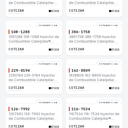
de Combustible Caterpillar®
de Combustible Caterpillar®
C15 C18 C27 C32 365C D8T
3508B 3512 3512B 3516B
COTIZAR
COTIZAR
STOCK
STOCK
980H
3516C 854G 992G
CATERPILLAR
CATERPILLAR
10R-1288
386-1758
10R1288 10R-1288 Inyector de
3861758 386-1758 Inyector
Combustible Caterpillar®
de Combustible Caterpillar®
3508B 3512 3512B 3516B
3508B 3512 3512B 3516B
COTIZAR
COTIZAR
STOCK
STOCK
3516C 854G 992G
3516C 854G 992G
CATERPILLAR
CATERPILLAR
229-0194
162-8809
2290194 229-0194 Inyector
1628809 162-8809 Inyector
de Combustible Caterpillar®
de Combustible Caterpillar®
3508B 3512 3512B 3516B
3508B 3512 3512B 3516B
COTIZAR
COTIZAR
STOCK
STOCK
3516C 854G 992G
3516C 854G 992G
CATERPILLAR
CATERPILLAR
126-7992
116-7534
1267992 126-7992 Inyector
1167534 116-7534 Inyector de
de Combustible Caterpillar®
Combustible Caterpillar®
3508B 3512 3512B 3516B
3508B 3512 3512B 3516B
COTIZAR
COTIZAR
STOCK
STOCK
3516C 854G 992G
3516C 854G 992G