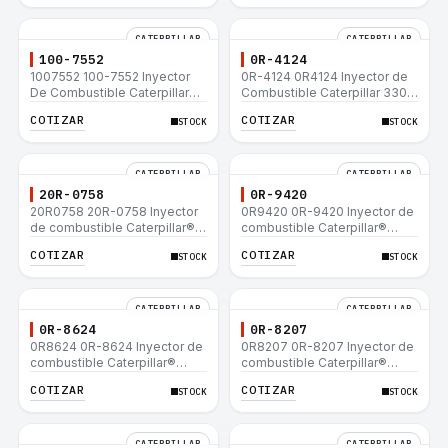
CATERPILLAR
CATERPILLAR
100-7552
0R-4124
1007552 100-7552 Inyector
0R-4124 0R4124 Inyector de
De Combustible Caterpillar®
Combustible Caterpillar 3306
3304B 3306C 330B 160H 12G
3306B 12H 140G 140H 12G
COTIZAR
COTIZAR
STOCK
STOCK
12H 140G 950B
160H D6R D6H D6R
CATERPILLAR
CATERPILLAR
20R-0758
0R-9420
20R0758 20R-0758 Inyector
0R9420 0R-9420 Inyector de
de combustible Caterpillar®
combustible Caterpillar®
3412E 3408E 775D D9R D10R
3412E 3408E 775D D9R D10R
COTIZAR
COTIZAR
STOCK
STOCK
657E 631E 988F II
657E 631E 988F II
CATERPILLAR
CATERPILLAR
0R-8624
0R-8207
0R8624 0R-8624 Inyector de
0R8207 0R-8207 Inyector de
combustible Caterpillar®
combustible Caterpillar®
3412E 3408E 775D D9R D10R
3412E 3408E 775D D9R D10R
COTIZAR
COTIZAR
STOCK
STOCK
657E 631E 988F II
657E 631E 988F II
CATERPILLAR
CATERPILLAR