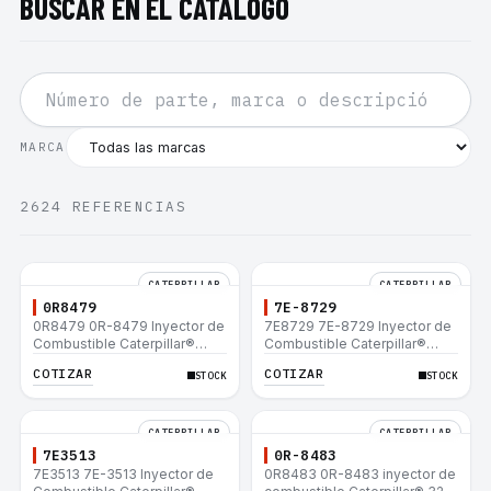
BUSCAR EN EL CATÁLOGO
MARCA
2624
REFERENCIAS
CATERPILLAR
CATERPILLAR
0R8479
7E-8729
0R8479 0R-8479 Inyector de
7E8729 7E-8729 Inyector de
Combustible Caterpillar®
Combustible Caterpillar®
E200B EL200B IT12B IT14F
E200B EL200B IT12B IT14F
COTIZAR
COTIZAR
STOCK
STOCK
IT14B 910E
IT14B 910E
CATERPILLAR
CATERPILLAR
7E3513
0R-8483
7E3513 7E-3513 Inyector de
0R8483 0R-8483 inyector de