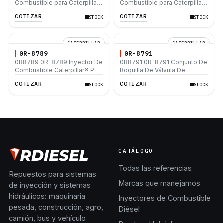
Combustible para Caterpillar
Combustible para Caterpillar
3306 3306B 637E 637D
3306C
COTIZAR
COTIZAR
STOCK
STOCK
970F
CATERPILLAR
CATERPILLAR
0R-8789
0R-8791
0R8789 0R-8789 Inyector De
0R8791 0R-8791 Conjunto De
Combustible Caterpillar® PM-
Boquilla De Válvula De
465 3406B 3406C RM-350B
Combustible Caterpillar®
COTIZAR
COTIZAR
STOCK
STOCK
RM-350 SM-350
3408 3408B 3408C 3412
3412C SR4
CATÁLOGO
Todas las referencias
Repuestos para sistemas
Marcas que manejamos
de inyección y sistemas
hidráulicos: maquinaria
Inyectores de Combustible
pesada, construcción, agro,
Diésel
camión, bus y vehículo