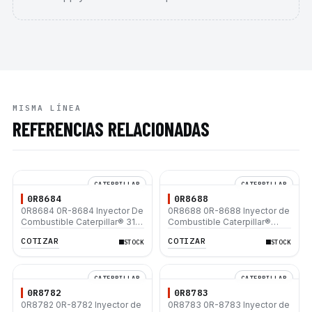
MISMA LÍNEA
REFERENCIAS RELACIONADAS
CATERPILLAR
CATERPILLAR
0R8684
0R8688
0R8684 0R-8684 Inyector De
0R8688 0R-8688 Inyector de
Combustible Caterpillar® 3116
Combustible Caterpillar®
3126 950G 962G 525B
3508B 3512 3512B 3516B
COTIZAR
COTIZAR
STOCK
STOCK
3516C 854G 992G
CATERPILLAR
CATERPILLAR
0R8782
0R8783
0R8782 0R-8782 Inyector de
0R8783 0R-8783 Inyector de