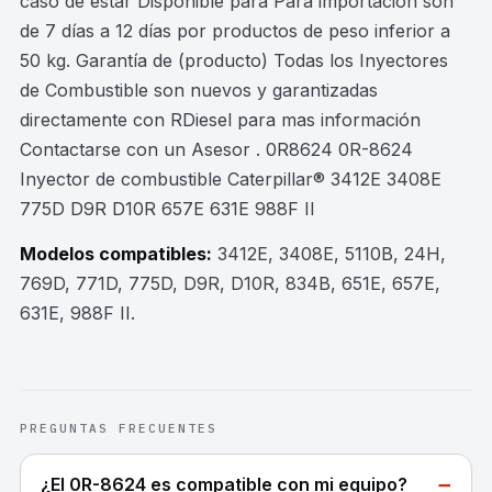
caso de estar Disponible para Para importación son
de 7 días a 12 días por productos de peso inferior a
50 kg. Garantía de (producto) Todas los Inyectores
de Combustible son nuevos y garantizadas
directamente con RDiesel para mas información
Contactarse con un Asesor . 0R8624 0R-8624
Inyector de combustible Caterpillar® 3412E 3408E
775D D9R D10R 657E 631E 988F II
Modelos compatibles:
3412E, 3408E, 5110B, 24H,
769D, 771D, 775D, D9R, D10R, 834B, 651E, 657E,
631E, 988F II
.
PREGUNTAS FRECUENTES
−
¿El 0R-8624 es compatible con mi equipo?