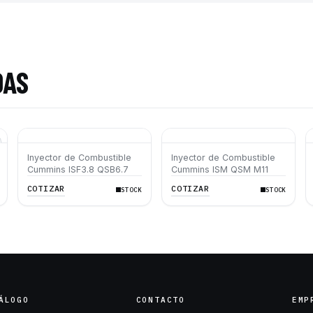
DAS
Inyector de Combustible
Inyector de Combustible
Cummins ISF3.8 QSB6.7
Cummins ISM QSM M11
COTIZAR
COTIZAR
STOCK
STOCK
ÁLOGO
CONTACTO
EMP