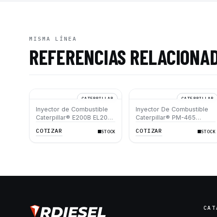
MISMA LÍNEA
REFERENCIAS RELACIONA
CATERPILLAR
CATERPILLAR
Inyector de Combustible
Inyector De Combustible
Caterpillar® E200B EL200B
Caterpillar® PM-465
IT12B IT14F IT14B 910E
3406B 3406C RM-350B
COTIZAR
COTIZAR
STOCK
STOCK
RM-350 SM-350
CAT