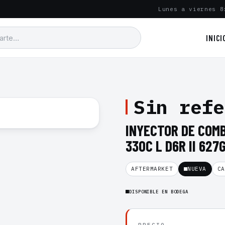
Lunes a viernes 8
INICI
Sin refe
INYECTOR DE COM
330C L D6R II 627
AFTERMARKET
NUEVA
CA
DISPONIBLE EN BODEGA