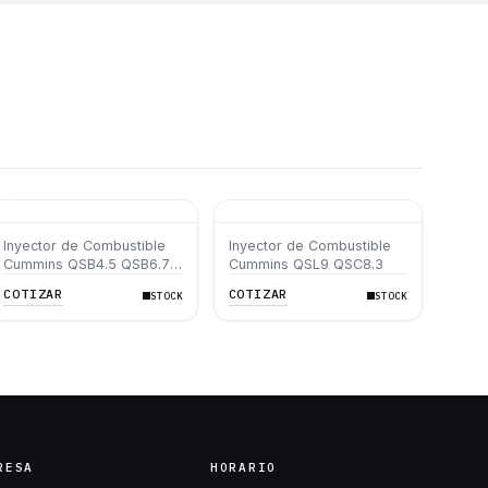
Inyector de Combustible
Inyector de Combustible
Cummins QSB4.5 QSB6.7
Cummins QSL9 QSC8.3
ISF3.8
COTIZAR
COTIZAR
STOCK
STOCK
RESA
HORARIO