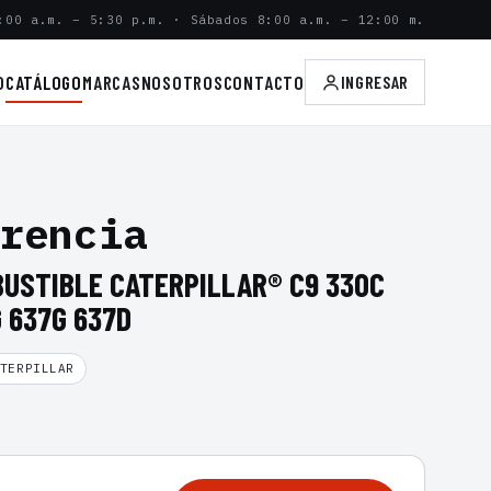
:00 a.m. – 5:30 p.m. · Sábados 8:00 a.m. – 12:00 m.
O
CATÁLOGO
MARCAS
NOSOTROS
CONTACTO
INGRESAR
rencia
BUSTIBLE CATERPILLAR® C9 330C
G 637G 637D
TERPILLAR