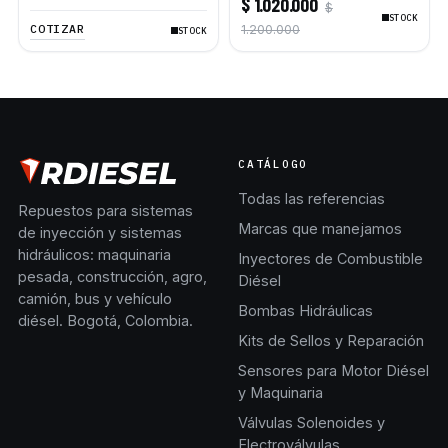
$ 1.020.000
$
323D L 420E D5K XL
STOCK
COTIZAR
1.200.000
STOCK
CATÁLOGO
Todas las referencias
Repuestos para sistemas
Marcas que manejamos
de inyección y sistemas
hidráulicos: maquinaria
Inyectores de Combustible
pesada, construcción, agro,
Diésel
camión, bus y vehículo
Bombas Hidráulicas
diésel. Bogotá, Colombia.
Kits de Sellos y Reparación
Sensores para Motor Diésel
y Maquinaria
Válvulas Solenoides y
Electroválvulas