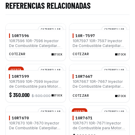
REFERENCIAS RELACIONADAS
CATERPILLAR
CATERPILLAR
10R7596
10R-7597
10R7596 10R-7596 Inyector
10R7597 10R-7597 Inyector
De Combustible Caterpillar®
De Combustible Caterpillar®
3064 3066 311C 312C 320C
3066 312C 320D 320D L
COTIZAR
COTIZAR
STOCK
STOCK
320C 320C L
OFERTA
CATERPILLAR
CATERPILLAR
10R7599
10R7667
10R7599 10R-7599 Inyector
10R7667 10R-7667 Inyector
de Combustible para Motor
De Combustible Caterpillar®
Caterpillar 3066 Excavadoras
C4.4 C6.6 953D D6K
$ 350.000
COTIZAR
$ 500.000
312B 320 L 320B 320-A
STOCK
STOCK
OFERTA
CATERPILLAR
CATERPILLAR
10R7670
10R7671
10R7670 10R-7670 Inyector
10R7671 10R-7671 Inyector
De Combustible Caterpillar®
de Combustible para Motor
C4.4 C6.6
Caterpillar C4.4 C6.6 320D