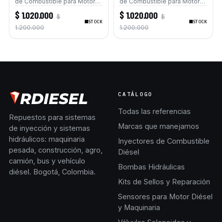
de Combustible para Motor
de Combustible para Motor
Caterpillar C6.4 Excavadora
Caterpillar C6.6 Bulldozer
$ 1.020.000
$ 1.020.000
$
$
320D 320D L 323D L
D6K Cargadores 924H
STOCK
STOCK
pavimentadoras AP-600D AP-
1.200.000
1.200.000
655D
CATÁLOGO
Todas las referencias
Repuestos para sistemas
Marcas que manejamos
de inyección y sistemas
hidráulicos: maquinaria
Inyectores de Combustible
pesada, construcción, agro,
Diésel
camión, bus y vehículo
Bombas Hidráulicas
diésel. Bogotá, Colombia.
Kits de Sellos y Reparación
Sensores para Motor Diésel
y Maquinaria