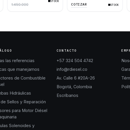
STOCK
320D L 120M D6K D6N
C6.6 Excavadora 312D
COTIZAR
1.450.000
STOCK
924H 938H 930H
312D L 315D L 320D 320D
L
ÁLOGO
CONTACTO
EMP
s las referencias
+57 324 504 4742
Nos
cas que manejamos
info@rdiesel.co
Gara
ectores de Combustible
Av. Calle 6 #20A-26
Térm
sel
Bogotá, Colombia
Polí
bas Hidráulicas
Escríbanos
 de Sellos y Reparación
sores para Motor Diésel
quinaria
ulas Solenoides y