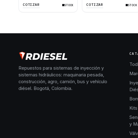
D8T D9T 735C 745C
631G 966H 972H
COTIZAR
COTIZAR
STOCK
STOCK
988G 980H
CAT
Toda
Repuestos para sistemas de inyección y
Mar
sistemas hidráulicos: maquinaria pesada,
construcción, agro, camión, bus y vehículo
Iny
diésel. Bogotá, Colombia.
Dié
Bom
Kits
Sen
y Ma
Válv