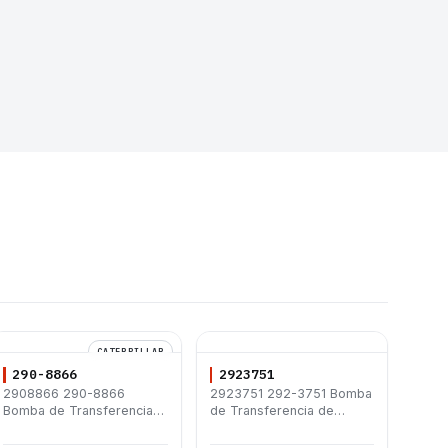
CATERPILLAR
290-8866
2923751
2908866 290-8866
2923751 292-3751 Bomba
Bomba de Transferencia
de Transferencia de
Caterpillar® 3406E 3456
Combustible para Motores
C11 C13 C15 C18 385B D8R
Caterpillar C4.4 C6.6