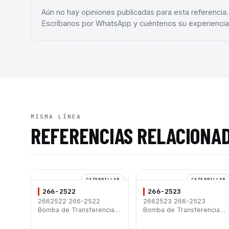
Aún no hay opiniones publicadas para esta referencia
Escríbanos por WhatsApp y cuéntenos su experiencia
MISMA LÍNEA
REFERENCIAS RELACIONA
CATERPILLAR
CATERPILLAR
266-2522
266-2523
2662522 266-2522
2662523 266-2523
Bomba de Transferencia
Bomba de Transferencia
Caterpillar® 3406E 3456
Caterpillar® 730C MT835
C11 C13 C15 C18 385B D8R
C13 C18 C12 C15 D8N