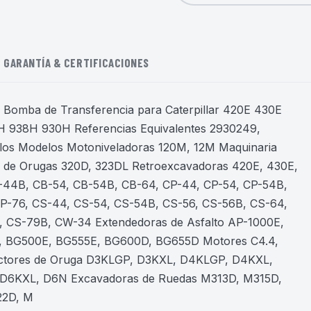
GARANTÍA & CERTIFICACIONES
Bomba de Transferencia para Caterpillar 420E 430E
 938H 930H Referencias Equivalentes 2930249,
os Modelos Motoniveladoras 120M, 12M Maquinaria
 de Orugas 320D, 323DL Retroexcavadoras 420E, 430E,
B-44B, CB-54, CB-54B, CB-64, CP-44, CP-54, CP-54B,
CP-76, CS-44, CS-54, CS-54B, CS-56, CS-56B, CS-64,
 CS-79B, CW-34 Extendedoras de Asfalto AP-1000E,
, BG500E, BG555E, BG600D, BG655D Motores C4.4,
actores de Oruga D3KLGP, D3KXL, D4KLGP, D4KXL,
D6KXL, D6N Excavadoras de Ruedas M313D, M315D,
22D, M