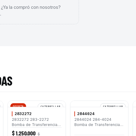
. ¿Ya la compró con nosotros?
.
DAS
OFERTA
CATERPILLAR
CATERPILLAR
2832272
2844024
2832272 283-2272
2844024 284-4024
Bomba de Transferencia
Bomba de Transferencia
para Caterpillar 420E 430E
de Combustible para
$ 1.250.000
$
450E C4.4 C6.6 320D
Motores Caterpillar C4.4