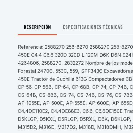
DESCRIPCIÓN
ESPECIFICACIONES TÉCNICAS
Referencia: 2588270 258-8270 2588270 258-8270 
450E C4.4 C6.6 320D 320D L 120M D6K D6N 924H
4264806, 2588270, 2832272 Nombre de los model
Forestal 2470C, 553C, 559, SPF343C Excavadoras
450E Tractor de Cuchilla 613G Compactadores C
CP-56, CP-56B, CP-64, CP-68B, CP-74, CP-74B, 
CS-64B, CS-68B, CS-74, CS-74B, CS-76, CS-78B,
AP-1055E, AP-500E, AP-555E, AP-600D, AP-655D
C4.4DE110E2, C4.4DE88E3, C6.6, C6.6DE150E Tr
D5KLGP, D5KXL, D5RLGP, D5RXL, D6K, D6KLGP, 
M315D2, M316D, M317D2, M318D, M318DMH, M3