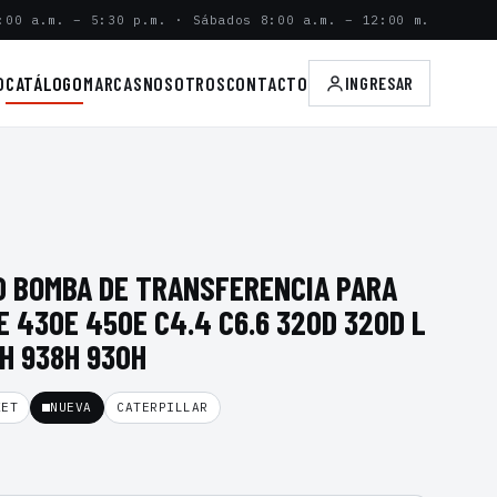
:00 a.m. – 5:30 p.m. · Sábados 8:00 a.m. – 12:00 m.
O
CATÁLOGO
MARCAS
NOSOTROS
CONTACTO
INGRESAR
0 BOMBA DE TRANSFERENCIA PARA
 430E 450E C4.4 C6.6 320D 320D L
H 938H 930H
KET
NUEVA
CATERPILLAR