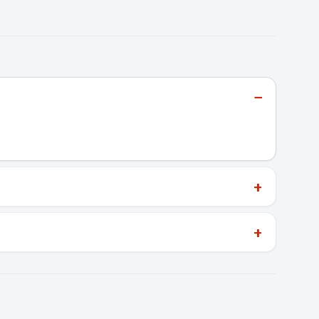
−
+
+