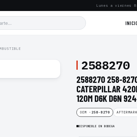
Lunes a viernes 8
INICI
MBUSTIBLE
2588270
2588270 258-827
CATERPILLAR 420E
120M D6K D6N 924
OEM ·
258-8270
AFTERMAR
DISPONIBLE EN BODEGA