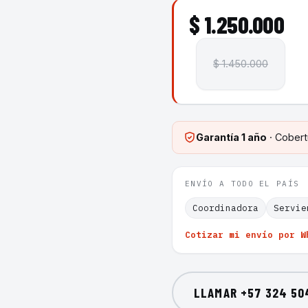
$ 1.250.000
$ 1.450.000
Garantía
1 año
· Cobert
ENVÍO A TODO EL PAÍS
Coordinadora
Servie
Cotizar mi envío por W
LLAMAR
+57 324 50