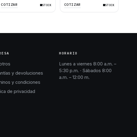
D8T D9T 735C 745C
Excavadora 312D 312D L
COTIZAR
COTIZAR
STOCK
STOCK
988G 980H
315D L 320D 320D L
RESA
HORARIO
otros
Lunes a viernes 8:00 a.m. –
5:30 p.m. · Sábados 8:00
ntías y devoluciones
a.m. – 12:00 m.
inos y condiciones
tica de privacidad