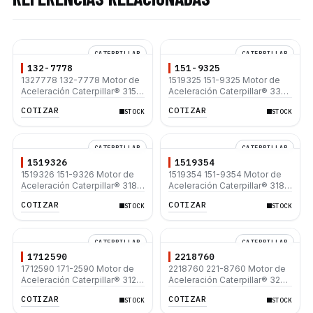
CATERPILLAR
CATERPILLAR
132-7778
151-9325
1327778 132-7778 Motor de
1519325 151-9325 Motor de
Aceleración Caterpillar® 315B
Aceleración Caterpillar® 330B
320B 330B L
330B L
COTIZAR
COTIZAR
STOCK
STOCK
CATERPILLAR
CATERPILLAR
1519326
1519354
1519326 151-9326 Motor de
1519354 151-9354 Motor de
Aceleración Caterpillar® 318B
Aceleración Caterpillar® 318B
315B 317B L 315B L
315B 317B L 315B L
COTIZAR
COTIZAR
STOCK
STOCK
CATERPILLAR
CATERPILLAR
1712590
2218760
1712590 171-2590 Motor de
2218760 221-8760 Motor de
Aceleración Caterpillar® 312C
Aceleración Caterpillar® 320C
312C L
320C L 320D L
COTIZAR
COTIZAR
STOCK
STOCK