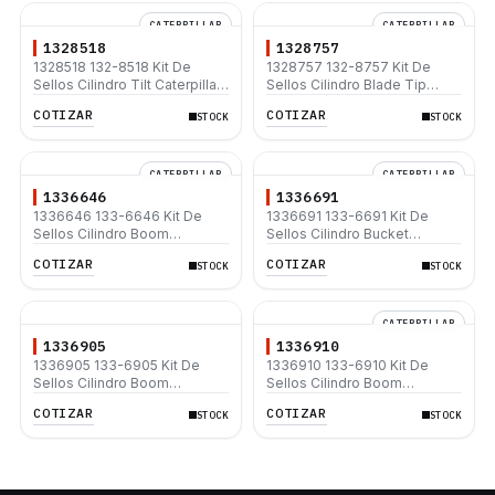
CATERPILLAR
CATERPILLAR
1328518
1328757
1328518 132-8518 Kit De
1328757 132-8757 Kit De
Sellos Cilindro Tilt Caterpillar
Sellos Cilindro Blade Tip
950B 950E 950F 950F II 960F
Caterpillar 120G 120H 130G
COTIZAR
COTIZAR
STOCK
STOCK
140G 140H 160G
CATERPILLAR
CATERPILLAR
1336646
1336691
1336646 133-6646 Kit De
1336691 133-6691 Kit De
Sellos Cilindro Boom
Sellos Cilindro Bucket
Caterpillar 315B L 317B L
Caterpillar 315B L 317B L 318B
COTIZAR
COTIZAR
STOCK
STOCK
CATERPILLAR
1336905
1336910
1336905 133-6905 Kit De
1336910 133-6910 Kit De
Sellos Cilindro Boom
Sellos Cilindro Boom
Caterpillar 325B 325B L
Caterpillar 320B 320B L 320C
COTIZAR
COTIZAR
STOCK
STOCK
325B 325B L