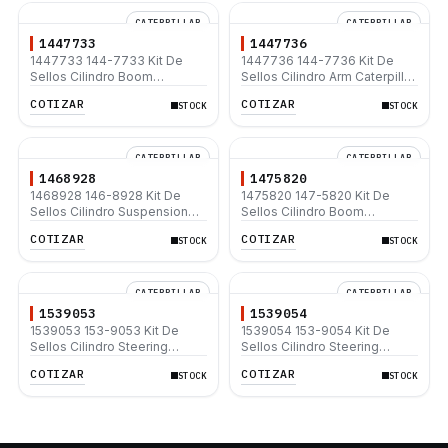
CATERPILLAR
CATERPILLAR
1447733
1447736
1447733 144-7733 Kit De
1447736 144-7736 Kit De
Sellos Cilindro Boom
Sellos Cilindro Arm Caterpillar
Caterpillar 320 L E200B
E180 EL180
COTIZAR
COTIZAR
STOCK
STOCK
EL200B
CATERPILLAR
CATERPILLAR
1468928
1475820
1468928 146-8928 Kit De
1475820 147-5820 Kit De
Sellos Cilindro Suspension
Sellos Cilindro Boom
Caterpillar 725 730 735 740
Caterpillar 315B 315C 317B L
COTIZAR
COTIZAR
STOCK
STOCK
318B
CATERPILLAR
CATERPILLAR
1539053
1539054
1539053 153-9053 Kit De
1539054 153-9054 Kit De
Sellos Cilindro Steering
Sellos Cilindro Steering
Caterpillar 16H 16H NA 16G
Caterpillar 14H 416C 426C
COTIZAR
COTIZAR
STOCK
STOCK
428C 436C