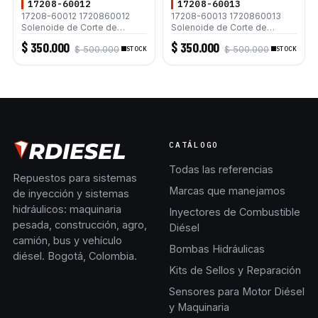
17208-60012
17208-60013
17208-60012 1720860012
17208-60013 1720860013
Solenoide de Corte de
Solenoide de Corte de
Combustible 12V para Motor
Combustible 12V para Motor
$ 350.000
$ 350.000
$ 500.000
$ 500.000
Kubota D905 D1005 D1105
STOCK
Kubota D905 D1005 D1105
STOCK
V1205 V1305 V1505 V2203
V1205 V1305 V1505 V2203
CATÁLOGO
Todas las referencias
Repuestos para sistemas
Marcas que manejamos
de inyección y sistemas
hidráulicos: maquinaria
Inyectores de Combustible
pesada, construcción, agro,
Diésel
camión, bus y vehículo
Bombas Hidráulicas
diésel. Bogotá, Colombia.
Kits de Sellos y Reparación
Sensores para Motor Diésel
y Maquinaria