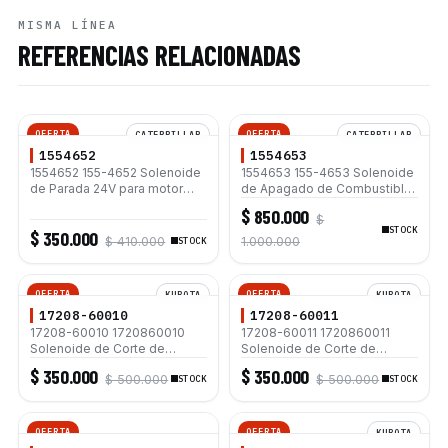
MISMA LÍNEA
REFERENCIAS RELACIONADAS
OFERTA
OFERTA
CATERPILLAR
CATERPILLAR
1554652
1554653
1554652 155-4652 Solenoide
1554653 155-4653 Solenoide
de Parada 24V para motor
de Apagado de Combustible
Caterpillar 3114 3116 3126
para Caterpillar 330 330-A
$ 850.000
$
330B 12G 12H 140G 140H
STOCK
$ 350.000
$ 410.000
1.000.000
STOCK
OFERTA
OFERTA
KUBOTA
KUBOTA
17208-60010
17208-60011
17208-60010 1720860010
17208-60011 1720860011
Solenoide de Corte de
Solenoide de Corte de
Combustible 12V para Motor
Combustible 12V para Motor
$ 350.000
$ 350.000
$ 500.000
$ 500.000
Kubota D905 D1005 D1105
STOCK
Kubota D905 D1005 D1105
STOCK
V1205 V1305 V1505 V2203
V1205 V1305 V1505 V2203
OFERTA
OFERTA
KUBOTA