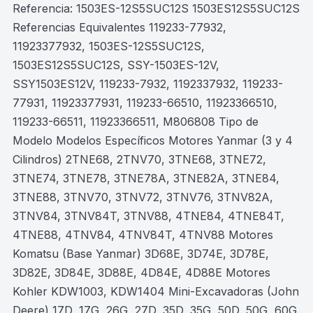
Referencia: 1503ES-12S5SUC12S 1503ES12S5SUC12S
Referencias Equivalentes 119233-77932,
11923377932, 1503ES-12S5SUC12S,
1503ES12S5SUC12S, SSY-1503ES-12V,
SSY1503ES12V, 119233-7932, 1192337932, 119233-
77931, 11923377931, 119233-66510, 11923366510,
119233-66511, 11923366511, M806808 Tipo de
Modelo Modelos Específicos Motores Yanmar (3 y 4
Cilindros) 2TNE68, 2TNV70, 3TNE68, 3TNE72,
3TNE74, 3TNE78, 3TNE78A, 3TNE82A, 3TNE84,
3TNE88, 3TNV70, 3TNV72, 3TNV76, 3TNV82A,
3TNV84, 3TNV84T, 3TNV88, 4TNE84, 4TNE84T,
4TNE88, 4TNV84, 4TNV84T, 4TNV88 Motores
Komatsu (Base Yanmar) 3D68E, 3D74E, 3D78E,
3D82E, 3D84E, 3D88E, 4D84E, 4D88E Motores
Kohler KDW1003, KDW1404 Mini-Excavadoras (John
Deere) 17D, 17G, 26G, 27D, 35D, 35G, 50D, 50G, 60G