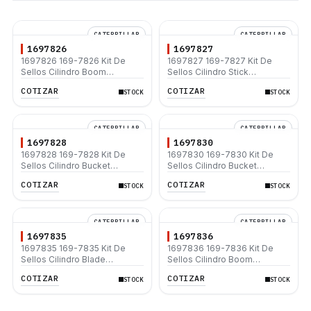
CATERPILLAR
CATERPILLAR
1697826
1697827
1697826 169-7826 Kit De
1697827 169-7827 Kit De
Sellos Cilindro Boom
Sellos Cilindro Stick
Caterpillar 307B 307C 307D
Caterpillar 307B 308C 330D
COTIZAR
COTIZAR
STOCK
STOCK
308C
345C
CATERPILLAR
CATERPILLAR
1697828
1697830
1697828 169-7828 Kit De
1697830 169-7830 Kit De
Sellos Cilindro Bucket
Sellos Cilindro Bucket
Caterpillar 307B 308C 308E
Caterpillar 307B 311B 312B
COTIZAR
COTIZAR
STOCK
STOCK
SR 312C L
312B L 313B
CATERPILLAR
CATERPILLAR
1697835
1697836
1697835 169-7835 Kit De
1697836 169-7836 Kit De
Sellos Cilindro Blade
Sellos Cilindro Boom
Caterpillar 307B 308C 312B
Caterpillar 311B
COTIZAR
COTIZAR
STOCK
STOCK
312B L