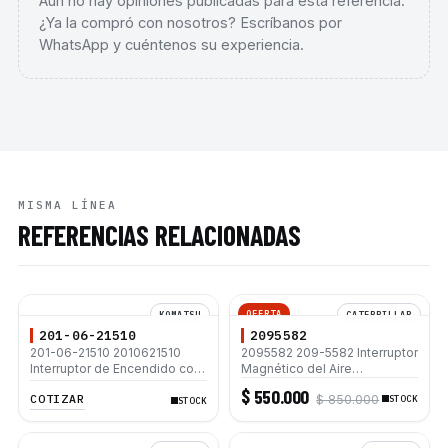
Aún no hay opiniones publicadas para esta referencia.
¿Ya la compró con nosotros? Escríbanos por
WhatsApp y cuéntenos su experiencia.
MISMA LÍNEA
REFERENCIAS RELACIONADAS
OFERTA
KOMATSU
CATERPILLAR
201-06-21510
2095582
201-06-21510 2010621510
2095582 209-5582 Interruptor
Interruptor de Encendido con
Magnético del Aire
dos Llaves Komatsu PC200
Acondicionado 24V para
$ 550.000
COTIZAR
$ 850.000
PC400 PC450 WA500
Caterpillar 312D 315D L 325D
STOCK
STOCK
330C 330D L 336D L