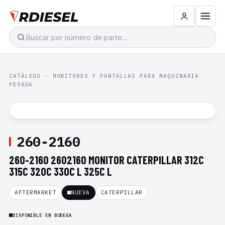
CATÁLOGO
·
MONITORES Y PANTALLAS PARA MAQUINARIA
PESADA
260-2160
260-2160 2602160 MONITOR CATERPILLAR 312C
315C 320C 330C L 325C L
AFTERMARKET
NUEVA
CATERPILLAR
DISPONIBLE EN BODEGA