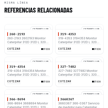
MISMA LÍNEA
REFERENCIAS RELACIONADAS
CATERPILLAR
CATERPILLAR
260-2193
319-4353
260-2193 2602193 Monitor
319-4353 3194353 Monitor
Caterpillar 312D 312D L 320D
Caterpillar 312D 312D L 320D
320D L 323D L 325D 325D L
320D L 323D L 325D 325D L
COTIZAR
COTIZAR
STOCK
STOCK
330D 330D L 336D L 345C L
330D 330D L 336D L 345C L
365C 385C
365C 385C
CATERPILLAR
CATERPILLAR
319-4354
327-7482
319-4354 3194354 Monitor
327-7482 3277482 Monitor
Caterpillar 312D 312D L 320D
Caterpillar 312D 312D L 320D
320D L 323D L 325D 325D L
320D L 323D L 325D 325D L
COTIZAR
COTIZAR
STOCK
STOCK
330D 330D L 336D L 345C L
330D 330D L 336D L 345C L
365C 385C
365C 385C
CATERPILLAR
CATERPILLAR
366-8694
3660367
366-8694 3668694 Monitor
3660367 366-0367 Servicio
Caterpillar 312D 312D L 320D
de medidor para Caterpillar