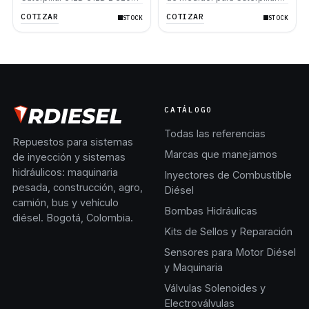
320D L 323D L 325D 325D L
120K 312C 320D 330D2 L
COTIZAR
COTIZAR
STOCK
STOCK
330D 330D L 336D L 345C L
365C 385C
CATÁLOGO
Todas las referencias
Repuestos para sistemas
Marcas que manejamos
de inyección y sistemas
hidráulicos: maquinaria
Inyectores de Combustible
pesada, construcción, agro,
Diésel
camión, bus y vehículo
Bombas Hidráulicas
diésel. Bogotá, Colombia.
Kits de Sellos y Reparación
Sensores para Motor Diésel
y Maquinaria
Válvulas Solenoides y
Electroválvulas