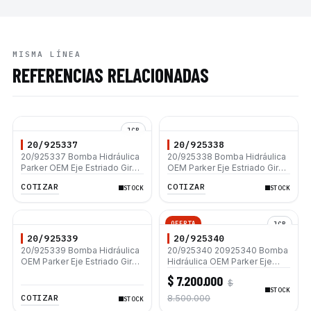
MISMA LÍNEA
REFERENCIAS RELACIONADAS
JCB
20/925337
20/925338
20/925337 Bomba Hidráulica
20/925338 Bomba Hidráulica
Parker OEM Eje Estriado Giro
OEM Parker Eje Estriado Giro
Derecho 1 IN – 1 OUT 29-23cc
Derecho 33 + 23 CC/REV JCB
COTIZAR
COTIZAR
STOCK
STOCK
JCB 214E 3CX
3CX
OFERTA
JCB
20/925339
20/925340
20/925339 Bomba Hidráulica
20/925340 20925340 Bomba
OEM Parker Eje Estriado Giro
Hidráulica OEM Parker Eje
Derecho 36 + 26 CC/REV JCB
Estriado Giro Derecho Alto
$ 7.200.000
$
4CX444 4CN444 3CX-2
Galonaje 41/26 cc REV JCB
STOCK
214E 3CX 4CX
COTIZAR
8.500.000
STOCK