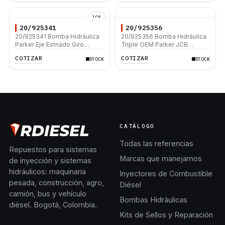
JCB
20/925341
20/925356
20/925341 Bomba Hidráulica
20/925356 Bomba Hidráulica
Parker Eje Estriado Giro
Triple OEM Parker JCB
Derecho Alto Galonaje 41-
Loadall 29 + 19 + 16 CC/REV
COTIZAR
COTIZAR
STOCK
STOCK
29cc JCB 214E 3CX
CATÁLOGO
Todas las referencias
Repuestos para sistemas
Marcas que manejamos
de inyección y sistemas
hidráulicos: maquinaria
Inyectores de Combustible
pesada, construcción, agro,
Diésel
camión, bus y vehículo
Bombas Hidráulicas
diésel. Bogotá, Colombia.
Kits de Sellos y Reparación