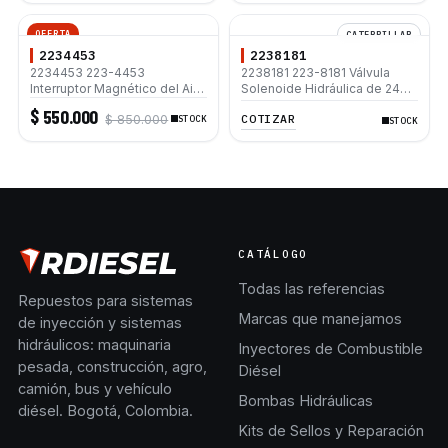
WB93S-5E0
OFERTA
CATERPILLAR
2234453
2238181
2234453 223-4453
2238181 223-8181 Válvula
Interruptor Magnético del Aire
Solenoide Hidráulica de 24V
Acondicionado 24V para
para Retroexcavadora
$ 550.000
COTIZAR
$ 850.000
Caterpillar 312D 315D L 325D
STOCK
Caterpillar 416C 416D 420D
STOCK
330C 330D L 336D L
426C 428C 428D 430D
CATÁLOGO
Todas las referencias
Repuestos para sistemas
Marcas que manejamos
de inyección y sistemas
hidráulicos: maquinaria
Inyectores de Combustible
pesada, construcción, agro,
Diésel
camión, bus y vehículo
Bombas Hidráulicas
diésel. Bogotá, Colombia.
Kits de Sellos y Reparación