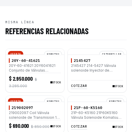
MISMA LÍNEA
REFERENCIAS RELACIONADAS
OFERTA
KOMATSU
CATERPILLAR
20Y-60-41621
2145427
20Y-60-41621 20Y6041621
2145427 214-5427 Válvula
Conjunto de Válvulas
solenoide Inyector de
Solenoides para Komatsu
Combustible para Motor
$ 2.950.000
$
PC200-8 PC200LC-8 PC220-
Caterpillar C7 C9 3879427
STOCK
8 PC220LC-8
3879433 3282585 2360962
COTIZAR
3.285.000
STOCK
OFERTA
KOMATSU
KOMATSU
219002097
21P-60-K5160
219002097 Coil Válvula
21P-60-K5160 21P60K5160
solenoide de Transmision 12V
Válvula Solenoide Komatsu
para Retroexcavadora
PC160 PC180 PC210 PC240
$ 690.000
COTIZAR
$ 850.000
Komatsu WB93R-5E0
STOCK
STOCK
WB93R-8 WB93R-5 WB146-5