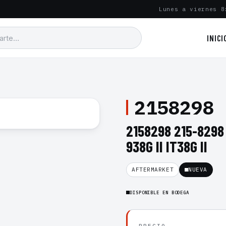
Lunes a viernes 8
INICI
2158298
2158298 215-8298
938G II IT38G II
AFTERMARKET
NUEVA
DISPONIBLE EN BODEGA