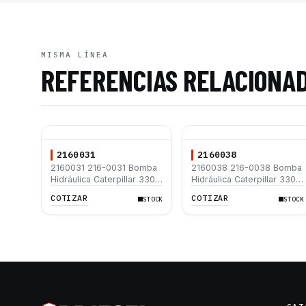
MISMA LÍNEA
REFERENCIAS RELACIONA
2160031
2160038
2160031 216-0031 Bomba
2160038 216-0038 Bomba
Hidráulica Caterpillar 330C
Hidráulica Caterpillar 330C
330C L
330C L
COTIZAR
COTIZAR
STOCK
STOCK