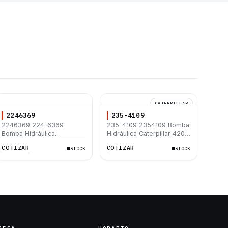
CATERPILLAR
2246369
235-4109
2246369 224-6369
235-4109 2354109 Bomba
Bomba Hidráulica
Hidráulica Caterpillar 420D
Caterpillar 420D 430D
430D 432D 442D
COTIZAR
COTIZAR
STOCK
STOCK
432D 442D