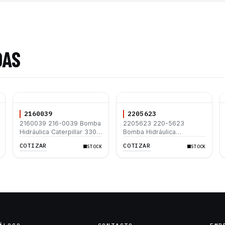
DAS
2160039
2205623
2160039 216-0039 Bomba
2205623 220-5623
Hidráulica Caterpillar 330C
Bomba Hidráulica
330C L
Caterpillar 420D 430D
COTIZAR
COTIZAR
STOCK
STOCK
432D 442D