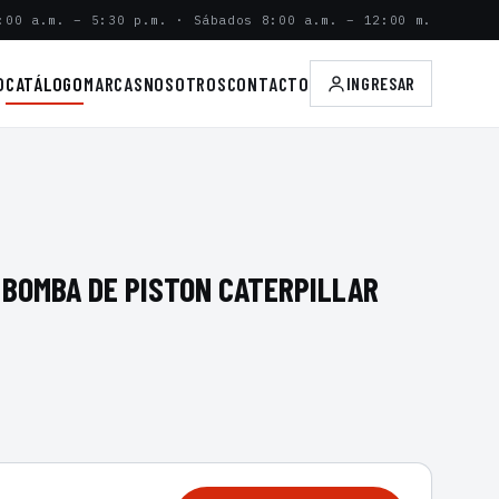
:00 a.m. – 5:30 p.m. · Sábados 8:00 a.m. – 12:00 m.
O
CATÁLOGO
MARCAS
NOSOTROS
CONTACTO
INGRESAR
 BOMBA DE PISTON CATERPILLAR